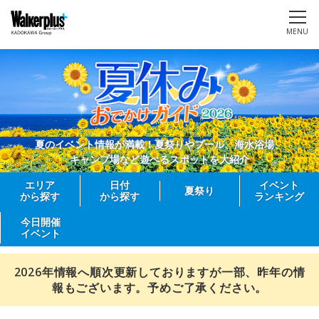
MENU
夏のイベント情報が満載！夏祭りやプール、海水浴場、
キャンプ場など遊べるスポットを大紹介
エリア
日付
イベント
夏祭り
から探す
から探す
ランキング
今日開催
イベント
2026年情報へ順次更新しておりますが一部、昨年の情
報もございます。予めご了承ください。