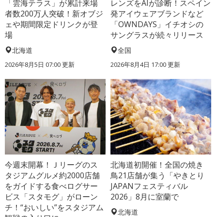
「雲海テラス」が累計来場
レンズをAIが診断！スペイン
者数200万人突破！新オブジ
発アイウェアブランドなど
ェや期間限定ドリンクが登
「OWNDAYS」イチオシの
場
サングラスが続々リリース
北海道
全国
2026年8月5日 07:00
更新
2026年8月4日 17:00
更新
今週末開幕！Ｊリーグのス
北海道初開催！全国の焼き
タジアムグルメ約2000店舗
鳥21店舗が集う「やきとり
をガイドする食べログサー
JAPANフェスティバル
ビス「スタモグ」がローン
2026」8月に室蘭で
チ！“おいしい”をスタジアム
北海道