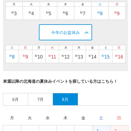
月
火
水
木
金
土
日
8/
8/
8/
8/
8/
8/
8/
3
4
5
6
7
8
9
今年のお盆休み
土
日
月
火
水
木
金
土
日
8/
8/
8/
8/
8/
8/
8/
8/
8/
8
9
10
11
12
13
14
15
16
来週以降の北海道の夏休みイベントを探している方はこちら！
6月
7月
8月
月
火
水
木
金
土
日
1
2