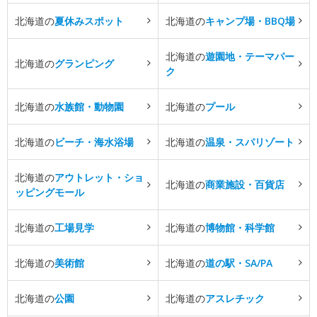
北海道の
夏休みスポット
北海道の
キャンプ場・BBQ場
北海道の
遊園地・テーマパー
北海道の
グランピング
ク
北海道の
水族館・動物園
北海道の
プール
北海道の
ビーチ・海水浴場
北海道の
温泉・スパリゾート
北海道の
アウトレット・ショ
北海道の
商業施設・百貨店
ッピングモール
北海道の
工場見学
北海道の
博物館・科学館
北海道の
美術館
北海道の
道の駅・SA/PA
北海道の
公園
北海道の
アスレチック