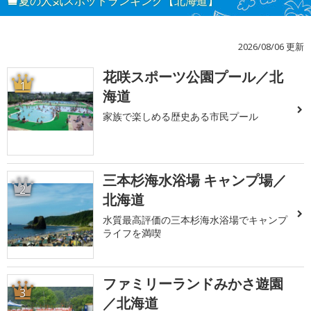
夏の人気スポットランキング【北海道】
2026/08/06 更新
花咲スポーツ公園プール／北
1
海道
家族で楽しめる歴史ある市民プール
三本杉海水浴場 キャンプ場／
2
北海道
水質最高評価の三本杉海水浴場でキャンプ
ライフを満喫
ファミリーランドみかさ遊園
3
／北海道