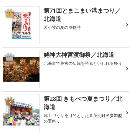
第71回とまこまい港まつり／
1
北海道
苫小牧の夏の風物詩
姥神大神宮渡御祭／北海道
2
北海道で最古の伝統を誇るといわれる祭り
第28回 きもべつ夏まつり／北
3
海道
郷土づくりを目的とした喜茂別町民参加型
の夏祭り