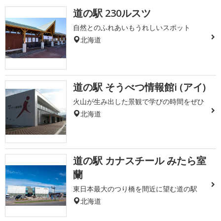
道の駅 230ルスツ
自然とのふれあいもうれしいスポット
北海道
道の駅 そうべつ情報館i (アイ)
火山が生み出した景観で学びの時間をぜひ
北海道
道の駅 カナスチール みたら室
蘭
東日本最大のつり橋を間近に望む道の駅
北海道