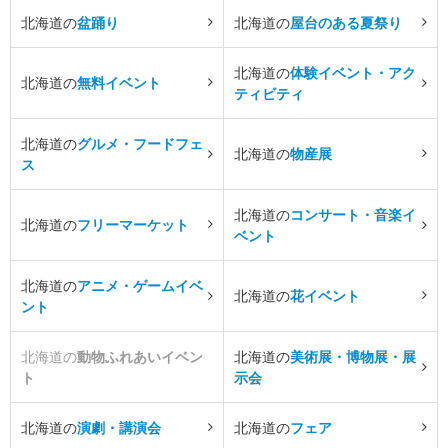
北海道の
盆踊り
北海道の
屋台のある夏祭り
北海道の
体験イベント・アク
北海道の
無料イベント
ティビティ
北海道の
グルメ・フードフェ
北海道の
物産展
ス
北海道の
コンサート・音楽イ
北海道の
フリーマーケット
ベント
北海道の
アニメ・ゲームイベ
北海道の
花イベント
ント
北海道の
動物ふれあいイベン
北海道の
美術展・博物展・展
ト
示会
北海道の
演劇・講演会
北海道の
フェア