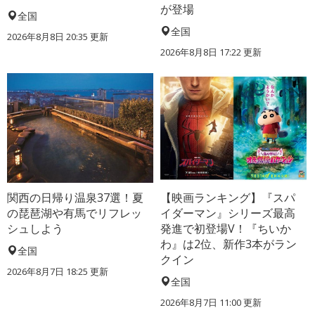
が登場
全国
全国
2026年8月8日 20:35
更新
2026年8月8日 17:22
更新
関西の日帰り温泉37選！夏
【映画ランキング】『スパ
の琵琶湖や有馬でリフレッ
イダーマン』シリーズ最高
シュしよう
発進で初登場V！『ちいか
わ』は2位、新作3本がラン
全国
クイン
2026年8月7日 18:25
更新
全国
2026年8月7日 11:00
更新