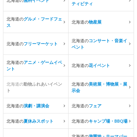
北海道の
無料イベント
ティビティ
北海道の
グルメ・フードフェ
北海道の
物産展
ス
北海道の
コンサート・音楽イ
北海道の
フリーマーケット
ベント
北海道の
アニメ・ゲームイベ
北海道の
花イベント
ント
北海道の
動物ふれあいイベン
北海道の
美術展・博物展・展
ト
示会
北海道の
演劇・講演会
北海道の
フェア
北海道の
夏休みスポット
北海道の
キャンプ場・BBQ場
北海道の
遊園地・テーマパー