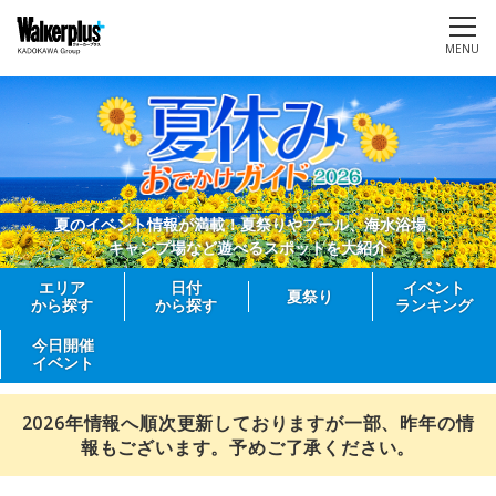
MENU
夏のイベント情報が満載！夏祭りやプール、海水浴場、
キャンプ場など遊べるスポットを大紹介
エリア
日付
イベント
夏祭り
から探す
から探す
ランキング
今日開催
イベント
2026年情報へ順次更新しておりますが一部、昨年の情
報もございます。予めご了承ください。