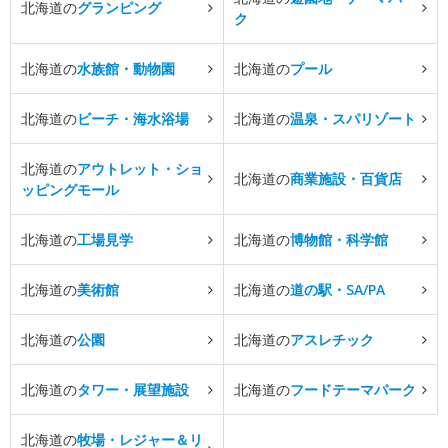
北海道の
グランピング
ク
北海道の
水族館・動物園
北海道の
プール
北海道の
ビーチ・海水浴場
北海道の
温泉・スパリゾート
北海道の
アウトレット・ショ
北海道の
商業施設・百貨店
ッピングモール
北海道の
工場見学
北海道の
博物館・科学館
北海道の
美術館
北海道の
道の駅・SA/PA
北海道の
公園
北海道の
アスレチック
北海道の
タワー・展望施設
北海道の
フードテーマパーク
北海道の
牧場・レジャー＆リ