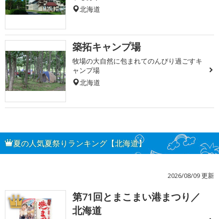
北海道
築拓キャンプ場
牧場の大自然に包まれてのんびり過ごすキ
ャンプ場
北海道
夏の人気夏祭りランキング【北海道】
2026/08/09 更新
第71回とまこまい港まつり／
1
北海道