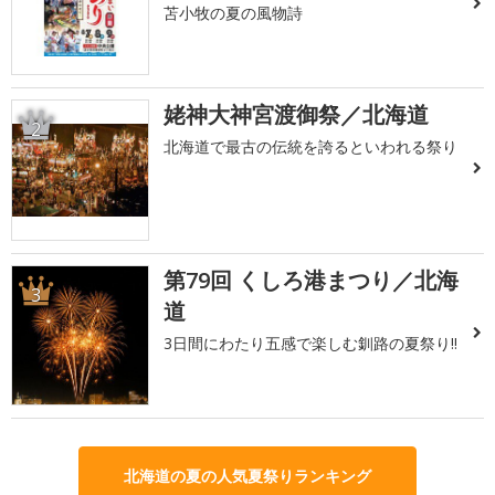
苫小牧の夏の風物詩
姥神大神宮渡御祭／北海道
2
北海道で最古の伝統を誇るといわれる祭り
第79回 くしろ港まつり／北海
3
道
3日間にわたり五感で楽しむ釧路の夏祭り!!
北海道の夏の人気夏祭りランキング