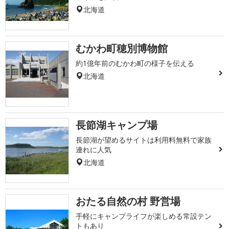
北海道
むかわ町穂別博物館
約1億年前のむかわ町の様子を伝える
北海道
長節湖キャンプ場
長節湖が望めるサイトは利用料無料で家族
連れに人気
北海道
おたる自然の村 野営場
手軽にキャンプライフが楽しめる常設テン
トもあり