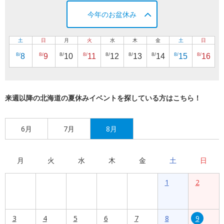
今年のお盆休み
土
日
月
火
水
木
金
土
日
8/
8/
8/
8/
8/
8/
8/
8/
8/
8
9
10
11
12
13
14
15
16
来週以降の北海道の夏休みイベントを探している方はこちら！
6月
7月
8月
月
火
水
木
金
土
日
1
2
3
4
5
6
7
8
9