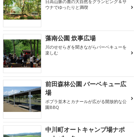
日高山脈の麓の大自然をグランピング＆サ
ウナでゆったりと満喫
藻南公園 炊事広場
川のせせらぎを聞きながらバーベキューを
楽しむ
前田森林公園 バーベキュー広
場
ポプラ並木とカナールが広がる開放的な公
園BBQ
中川町オートキャンプ場ナポ