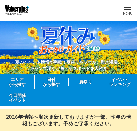
MENU
夏のイベント情報が満載！夏祭りやプール、海水浴場、
キャンプ場など遊べるスポットを大紹介
エリア
日付
イベント
夏祭り
から探す
から探す
ランキング
今日開催
イベント
2026年情報へ順次更新しておりますが一部、昨年の情
報もございます。予めご了承ください。