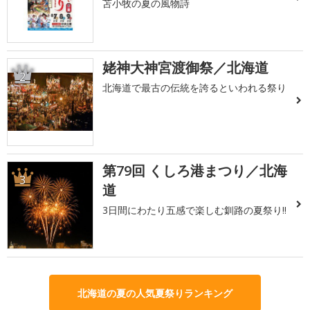
苫小牧の夏の風物詩
姥神大神宮渡御祭／北海道
2
北海道で最古の伝統を誇るといわれる祭り
第79回 くしろ港まつり／北海
3
道
3日間にわたり五感で楽しむ釧路の夏祭り!!
北海道の夏の人気夏祭りランキング