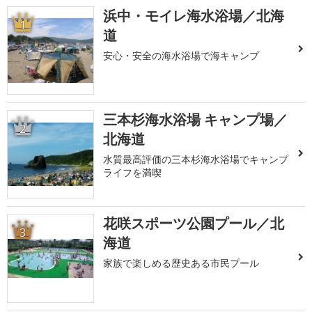
浜中・モイレ海水浴場／北海
1
道
安心・安全の海水浴場で海キャンプ
三本杉海水浴場 キャンプ場／
2
北海道
水質最高評価の三本杉海水浴場でキャンプ
ライフを満喫
花咲スポーツ公園プール／北
3
海道
家族で楽しめる歴史ある市民プール