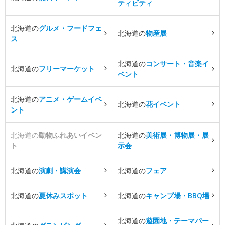
ティビティ
北海道の
グルメ・フードフェ
北海道の
物産展
ス
北海道の
コンサート・音楽イ
北海道の
フリーマーケット
ベント
北海道の
アニメ・ゲームイベ
北海道の
花イベント
ント
北海道の
動物ふれあいイベン
北海道の
美術展・博物展・展
ト
示会
北海道の
演劇・講演会
北海道の
フェア
北海道の
夏休みスポット
北海道の
キャンプ場・BBQ場
北海道の
遊園地・テーマパー