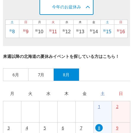
今年のお盆休み
土
日
月
火
水
木
金
土
日
8/
8/
8/
8/
8/
8/
8/
8/
8/
8
9
10
11
12
13
14
15
16
来週以降の北海道の夏休みイベントを探している方はこちら！
6月
7月
8月
月
火
水
木
金
土
日
1
2
3
4
5
6
7
8
9