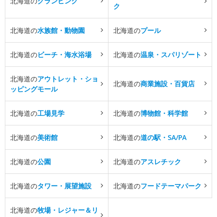
北海道の
グランピング
ク
北海道の
水族館・動物園
北海道の
プール
北海道の
ビーチ・海水浴場
北海道の
温泉・スパリゾート
北海道の
アウトレット・ショ
北海道の
商業施設・百貨店
ッピングモール
北海道の
工場見学
北海道の
博物館・科学館
北海道の
美術館
北海道の
道の駅・SA/PA
北海道の
公園
北海道の
アスレチック
北海道の
タワー・展望施設
北海道の
フードテーマパーク
北海道の
牧場・レジャー＆リ