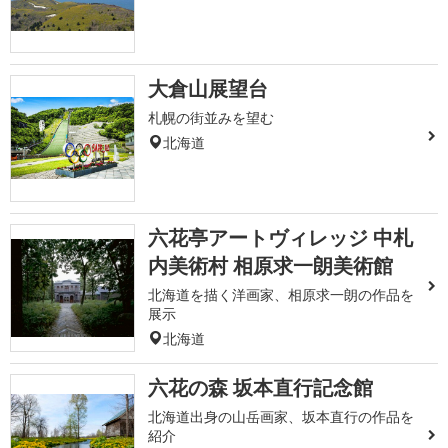
大倉山展望台
札幌の街並みを望む
北海道
六花亭アートヴィレッジ 中札
内美術村 相原求一朗美術館
北海道を描く洋画家、相原求一朗の作品を
展示
北海道
六花の森 坂本直行記念館
北海道出身の山岳画家、坂本直行の作品を
紹介