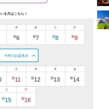
ている方はこちら！
木
金
土
日
8/
8/
8/
8/
6
7
8
9
今年のお盆休み
火
水
木
金
8/
8/
8/
8/
0
11
12
13
14
土
日
8/
8/
15
16