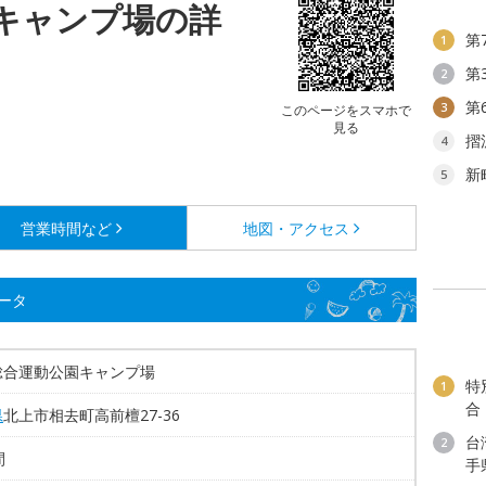
キャンプ場の詳
第
1
第
2
第
3
このページをスマホで
見る
摺
4
新
5
営業時間など
地図・アクセス
ータ
総合運動公園キャンプ場
特
1
合
県
北上市相去町高前檀27-36
台
2
間
手