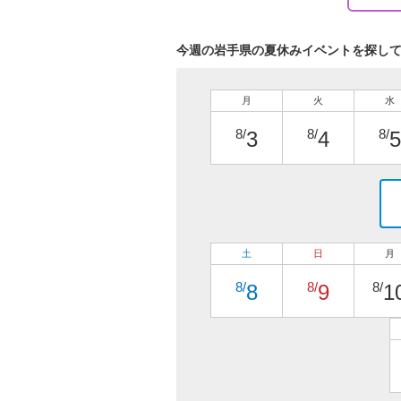
今週の岩手県の夏休みイベントを探し
月
火
水
8/
8/
8/
3
4
5
土
日
月
8/
8/
8/
8
9
1