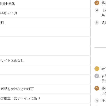
第
3
期間中無休
【
4
6年4月～11月
県
無料
遠
5
。
ーサイト区画なし
岩
1
岩
2
手
盛
。迷惑をかけなければ可
3
／
つ交換室：女子トイレにあり
浄
4