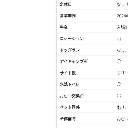
定休日
なし 
営業期間
202
料金
入場
ロケーション
山
ドッグラン
なし
デイキャンプ可
◯
サイト数
フリ
水洗トイレ
◯
おむつ交換台
◯
ペット同伴
あり
全体備考
おむ