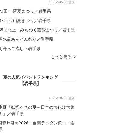
2026/08/06 更新
73回 一関夏まつり／岩手県
37回 玉山夏まつり／岩手県
65回北上・みちのく芸能まつり／岩手県
沢水晶あんどん祭り／岩手県
町舟っこ流し／岩手県
もっと見る
夏の人気イベントランキング
【岩手県】
2026/08/06 更新
別展「妖怪たちの夏～日本のお化け大集
！」／岩手県
湾祭in盛岡2026ー台南ランタン祭ー／岩
県