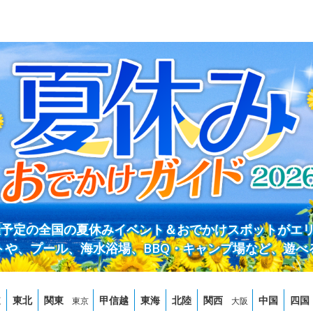
開催予定の全国の夏休みイベント＆おでかけスポットがエ
トや、プール、海水浴場、BBQ・キャンプ場など、遊べ
道
東北
関東
甲信越
東海
北陸
関西
中国
四国
東京
大阪