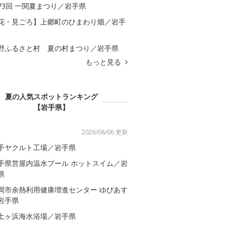
73回 一関夏まつり／岩手県
花・見ごろ】上郷町のひまわり畑／岩手
野ふるさと村 夏の村まつり／岩手県
もっと見る
夏の人気スポットランキング
【岩手県】
2026/08/06 更新
手ヤクルト工場／岩手県
手県営屋内温水プール ホットスイム／岩
県
岡市余熱利用健康増進センター ゆぴあす
岩手県
土ヶ浜海水浴場／岩手県