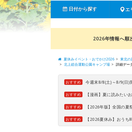
日付から探す
エ
2026年情報へ
夏休みイベント・おでかけ2026
東北の
北上総合運動公園キャンプ場
詳細デー
今週末8/8(土)～8/9
おすすめ
【漫画】夏に読みたい
おすすめ
【2026年版】全国の
おすすめ
【2026夏休み】おう
おすすめ