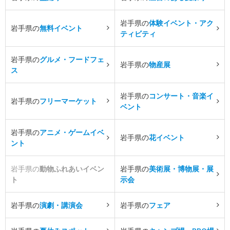
岩手県の
体験イベント・アク
岩手県の
無料イベント
ティビティ
岩手県の
グルメ・フードフェ
岩手県の
物産展
ス
岩手県の
コンサート・音楽イ
岩手県の
フリーマーケット
ベント
岩手県の
アニメ・ゲームイベ
岩手県の
花イベント
ント
岩手県の
動物ふれあいイベン
岩手県の
美術展・博物展・展
ト
示会
岩手県の
演劇・講演会
岩手県の
フェア