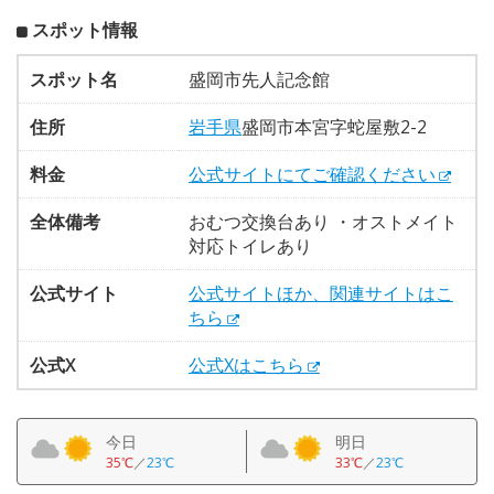
スポット情報
スポット名
盛岡市先人記念館
住所
岩手県
盛岡市本宮字蛇屋敷2-2
料金
公式サイトにてご確認ください
全体備考
おむつ交換台あり ・オストメイト
対応トイレあり
公式サイト
公式サイトほか、関連サイトはこ
ちら
公式X
公式Xはこちら
今日
明日
35℃
／
23℃
33℃
／
23℃