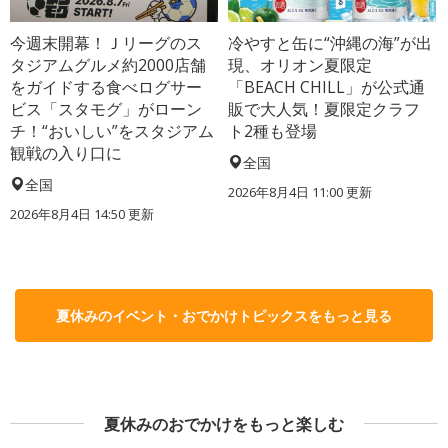
今週末開幕！Ｊリーグのス
冷やすと缶に“沖縄の海”が出
タジアムグルメ約2000店舗
現、オリオン夏限定
をガイドする食べログサー
「BEACH CHILL」が公式通
ビス「スタモグ」がローン
販で大人気！夏限定クラフ
チ！“おいしい”をスタジアム
ト2種も登場
観戦の入り口に
全国
全国
2026年8月4日 11:00
更新
2026年8月4日 14:50
更新
夏休みのイベント・おでかけトピックスをもっと見る
夏休みのおでかけをもっと楽しむ