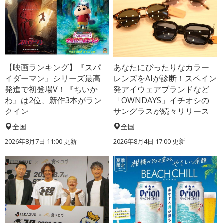
【映画ランキング】『スパ
あなたにぴったりなカラー
イダーマン』シリーズ最高
レンズをAIが診断！スペイン
発進で初登場V！『ちいか
発アイウェアブランドなど
わ』は2位、新作3本がラン
「OWNDAYS」イチオシの
クイン
サングラスが続々リリース
全国
全国
2026年8月7日 11:00
更新
2026年8月4日 17:00
更新