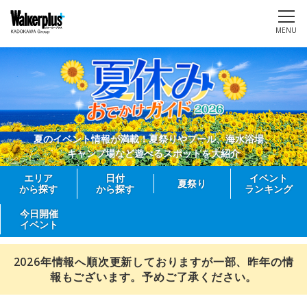
MENU
夏のイベント情報が満載！夏祭りやプール、海水浴場、
キャンプ場など遊べるスポットを大紹介
エリア
日付
イベント
夏祭り
から探す
から探す
ランキング
今日開催
イベント
2026年情報へ順次更新しておりますが一部、昨年の情
報もございます。予めご了承ください。