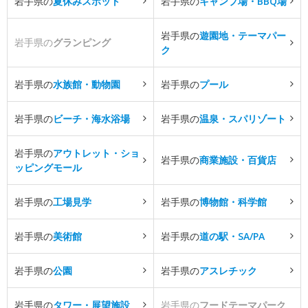
岩手県の
夏休みスポット
岩手県の
キャンプ場・BBQ場
岩手県の
遊園地・テーマパー
岩手県の
グランピング
ク
岩手県の
水族館・動物園
岩手県の
プール
岩手県の
ビーチ・海水浴場
岩手県の
温泉・スパリゾート
岩手県の
アウトレット・ショ
岩手県の
商業施設・百貨店
ッピングモール
岩手県の
工場見学
岩手県の
博物館・科学館
岩手県の
美術館
岩手県の
道の駅・SA/PA
岩手県の
公園
岩手県の
アスレチック
岩手県の
タワー・展望施設
岩手県の
フードテーマパーク