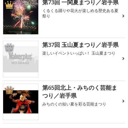
第73回 一関夏まつり／岩手県
1
くるくる踊りや花火が楽しめる歴史ある夏
祭り
第37回 玉山夏まつり／岩手県
2
楽しいイベントいっぱい！ 玉山夏まつり
第65回北上・みちのく芸能ま
3
つり／岩手県
みちのくの短い夏を彩る芸能まつり