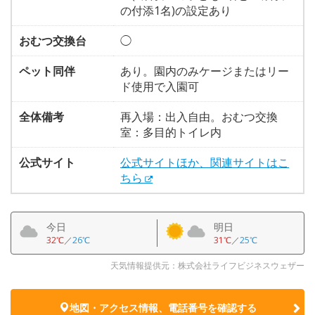
の付添1名)の設定あり
おむつ交換台
◯
ペット同伴
あり。園内のみケージまたはリー
ド使用で入園可
全体備考
再入場：出入自由。おむつ交換
室：多目的トイレ内
公式サイト
公式サイトほか、関連サイトはこ
ちら
今日
明日
32℃
／
26℃
31℃
／
25℃
天気情報提供元：株式会社ライフビジネスウェザー
地図・アクセス情報、電話番号を確認する