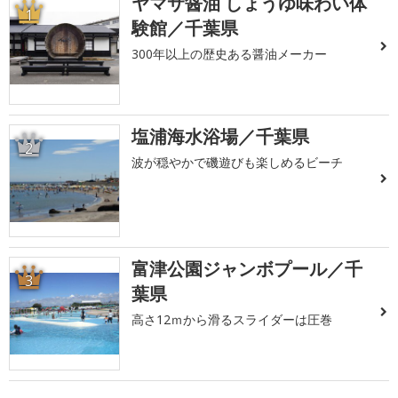
ヤマサ醤油 しょうゆ味わい体
1
験館／千葉県
300年以上の歴史ある醤油メーカー
塩浦海水浴場／千葉県
2
波が穏やかで磯遊びも楽しめるビーチ
富津公園ジャンボプール／千
3
葉県
高さ12ｍから滑るスライダーは圧巻