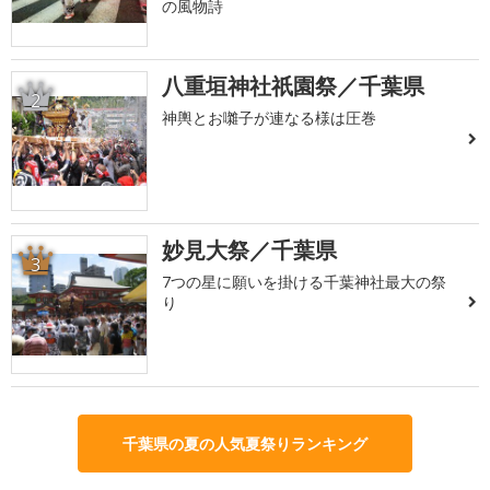
の風物詩
八重垣神社祇園祭／千葉県
2
神輿とお囃子が連なる様は圧巻
妙見大祭／千葉県
3
7つの星に願いを掛ける千葉神社最大の祭
り
千葉県の夏の人気夏祭りランキング