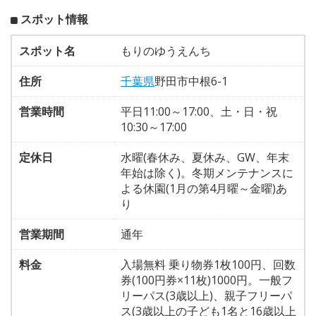
スポット情報
スポット名
もりのゆうえんち
住所
千葉県
野田市中根6-1
営業時間
平日11:00～17:00、土・日・祝
10:30～17:00
定休日
水曜(春休み、夏休み、GW、年末
年始は除く)。冬期メンテナンスに
よる休園(1月の第4月曜～金曜)あ
り
営業期間
通年
料金
入場無料 乗り物券1枚100円、回数
券(100円券×11枚)1000円。一般フ
リーパス(3歳以上)、親子フリーパ
ス(3歳以上の子ども1名と16歳以上