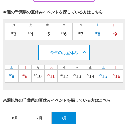
今週の千葉県の夏休みイベントを探している方はこちら！
月
火
水
木
金
土
日
8/
8/
8/
8/
8/
8/
8/
3
4
5
6
7
8
9
今年のお盆休み
土
日
月
火
水
木
金
土
日
8/
8/
8/
8/
8/
8/
8/
8/
8/
8
9
10
11
12
13
14
15
16
来週以降の千葉県の夏休みイベントを探している方はこちら！
6月
7月
8月