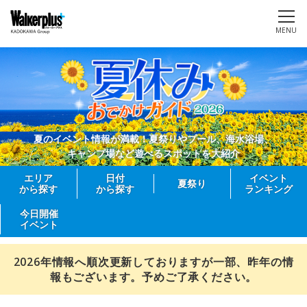
MENU
夏のイベント情報が満載！夏祭りやプール、海水浴場、
キャンプ場など遊べるスポットを大紹介
エリア
日付
イベント
夏祭り
から探す
から探す
ランキング
今日開催
イベント
2026年情報へ順次更新しておりますが一部、昨年の情
報もございます。予めご了承ください。