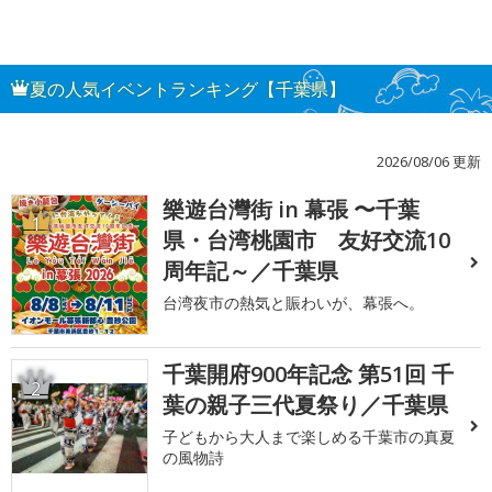
夏の人気イベントランキング【千葉県】
2026/08/06 更新
樂遊台灣街 in 幕張 〜千葉
1
県・台湾桃園市 友好交流10
周年記～／千葉県
台湾夜市の熱気と賑わいが、幕張へ。
千葉開府900年記念 第51回 千
2
葉の親子三代夏祭り／千葉県
子どもから大人まで楽しめる千葉市の真夏
の風物詩