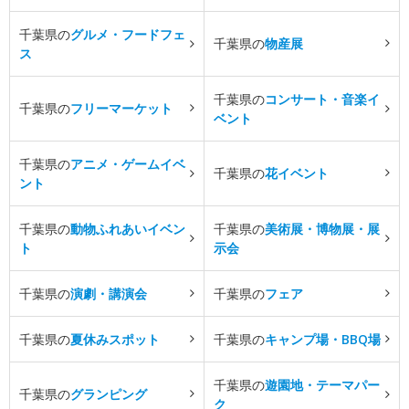
千葉県の
グルメ・フードフェ
千葉県の
物産展
ス
千葉県の
コンサート・音楽イ
千葉県の
フリーマーケット
ベント
千葉県の
アニメ・ゲームイベ
千葉県の
花イベント
ント
千葉県の
動物ふれあいイベン
千葉県の
美術展・博物展・展
ト
示会
千葉県の
演劇・講演会
千葉県の
フェア
千葉県の
夏休みスポット
千葉県の
キャンプ場・BBQ場
千葉県の
遊園地・テーマパー
千葉県の
グランピング
ク