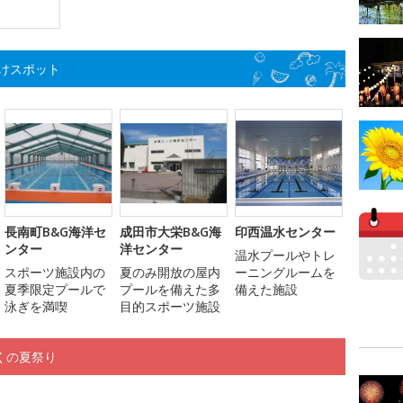
けスポット
長南町B&G海洋セ
成田市大栄B&G海
印西温水センター
ンター
洋センター
温水プールやトレ
スポーツ施設内の
夏のみ開放の屋内
ーニングルームを
夏季限定プールで
プールを備えた多
備えた施設
泳ぎを満喫
目的スポーツ施設
くの夏祭り