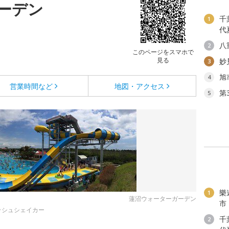
ーデン
千
1
代
八
2
このページをスマホで
見る
妙
3
旭
4
営業時間など
地図・アクセス
第
5
樂
1
蓮沼ウォーターガーデン
市
ッシュシェイカー
千
2