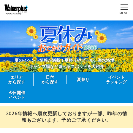
MENU
夏のイベント情報が満載！夏祭りやプール、海水浴場、
キャンプ場など遊べるスポットを大紹介
エリア
日付
イベント
夏祭り
から探す
から探す
ランキング
今日開催
イベント
2026年情報へ順次更新しておりますが一部、昨年の情
報もございます。予めご了承ください。