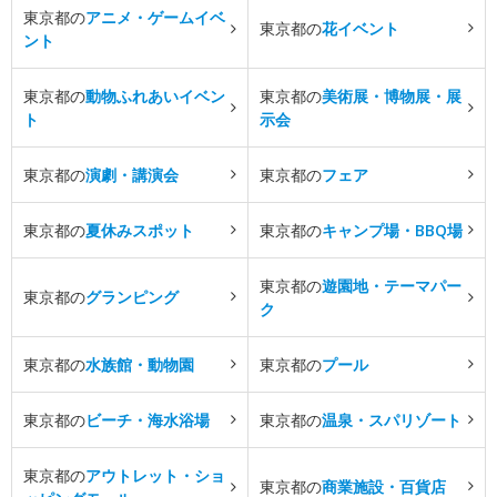
東京都の
アニメ・ゲームイベ
東京都の
花イベント
ント
東京都の
動物ふれあいイベン
東京都の
美術展・博物展・展
ト
示会
東京都の
演劇・講演会
東京都の
フェア
東京都の
夏休みスポット
東京都の
キャンプ場・BBQ場
東京都の
遊園地・テーマパー
東京都の
グランピング
ク
東京都の
水族館・動物園
東京都の
プール
東京都の
ビーチ・海水浴場
東京都の
温泉・スパリゾート
東京都の
アウトレット・ショ
東京都の
商業施設・百貨店