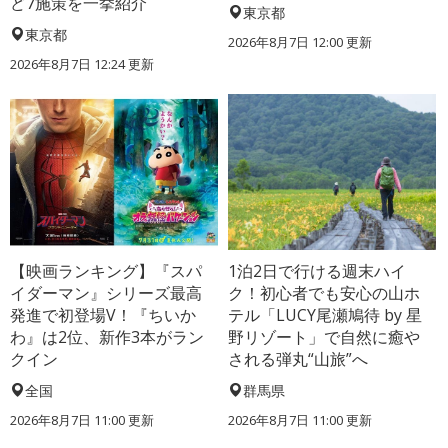
ど7施策を一挙紹介
東京都
東京都
2026年8月7日 12:00
更新
2026年8月7日 12:24
更新
【映画ランキング】『スパ
1泊2日で行ける週末ハイ
イダーマン』シリーズ最高
ク！初心者でも安心の山ホ
発進で初登場V！『ちいか
テル「LUCY尾瀬鳩待 by 星
わ』は2位、新作3本がラン
野リゾート」で自然に癒や
クイン
される弾丸“山旅”へ
全国
群馬県
2026年8月7日 11:00
更新
2026年8月7日 11:00
更新