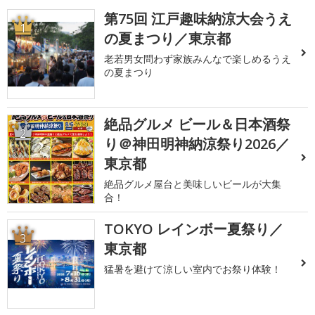
第75回 江戸趣味納涼大会うえ
1
の夏まつり／東京都
老若男女問わず家族みんなで楽しめるうえ
の夏まつり
絶品グルメ ビール＆日本酒祭
2
り＠神田明神納涼祭り2026／
東京都
絶品グルメ屋台と美味しいビールが大集
合！
TOKYO レインボー夏祭り／
3
東京都
猛暑を避けて涼しい室内でお祭り体験！