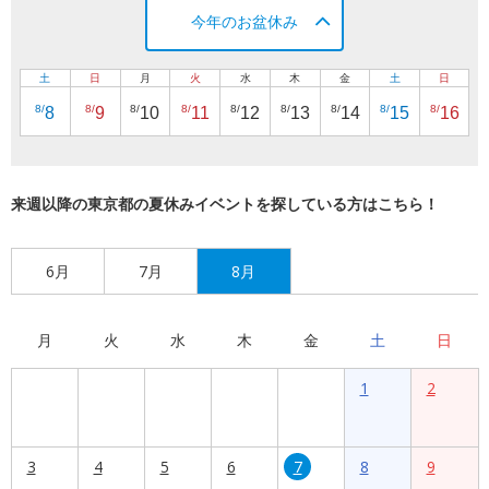
今年のお盆休み
土
日
月
火
水
木
金
土
日
8/
8/
8/
8/
8/
8/
8/
8/
8/
8
9
10
11
12
13
14
15
16
来週以降の東京都の夏休みイベントを探している方はこちら！
6月
7月
8月
月
火
水
木
金
土
日
1
2
3
4
5
6
7
8
9