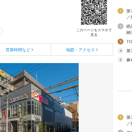
第
1
／
絶
2
このページをスマホで
納
見る
T
3
営業時間など
地図・アクセス
第
4
麻
5
第
1
／