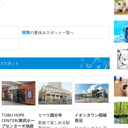
関東
の夏休みスポット一覧へ
けスポット
TOBU HOPE
ミーツ国分寺
イオンタウン稲城
CENTER(東武ホー
長沼
家族で楽しめる駅
プセンター※池袋
直結のショッピン
ピーコックストア