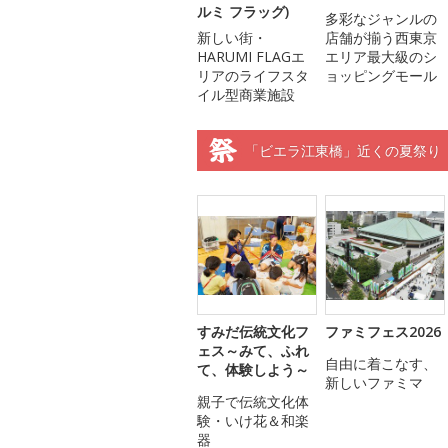
ルミ フラッグ)
多彩なジャンルの
新しい街・
店舗が揃う西東京
HARUMI FLAGエ
エリア最大級のシ
リアのライフスタ
ョッピングモール
イル型商業施設
「ビエラ江東橋」近くの夏祭り
すみだ伝統文化フ
ファミフェス2026
ェス～みて、ふれ
自由に着こなす、
て、体験しよう～
新しいファミマ
親子で伝統文化体
験・いけ花＆和楽
器