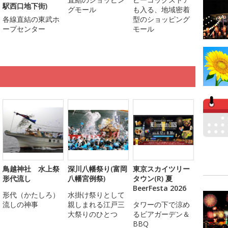
駅西口地下街)
グモール
も入る、地域密着
各線直結の東武ホ
型のショッピング
ープセンター
モール
鳥越神社 水上祭
深川八幡祭り(富岡
東京スカイツリー
形代流し
八幡宮例祭)
タウン(R) 夏
BeerFesta 2026
形代（かたしろ）
水掛け祭りとして
流しの神事
親しまれる江戸三
タワーの下で涼め
大祭りのひとつ
るビアガーデン＆
BBQ