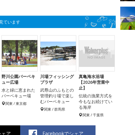
見ています
野川公園バーベキ
川場フィッシング
真亀海水浴場
ュー広場
プラザ
【2026年営業中
止】
水と緑に恵まれた
武尊山のふもとの
バーベキュー場
管理釣り場で楽し
伝統の漁業方式を
むバーベキュー
今もなお続けてい
関東 / 東京都
る海岸
関東 / 群馬県
関東 / 千葉県
でシェア
Facebookでシェア