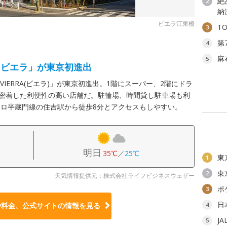
絶
2
納
ビエラ江東橋
T
3
第
4
麻
5
「ビエラ」が東京初進出
IERRA(ビエラ)」が東京初進出。1階にスーパー、2階にドラ
に密着した利便性の高い店舗だ。駐輪場、時間貸し駐車場も利
ロ半蔵門線の住吉駅から徒歩8分とアクセスもしやすい。
明日
35℃
／
25℃
東
1
東
2
天気情報提供元：株式会社ライフビジネスウェザー
ポ
3
日
や料金、公式サイトの
情報を見る
4
J
5