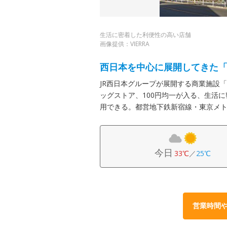
生活に密着した利便性の高い店舗
画像提供：VIERRA
西日本を中心に展開してきた
JR西日本グループが展開する商業施設「V
ッグストア、100円均一が入る、生活
用できる。都営地下鉄新宿線・東京メト
今日
33℃
／
25℃
営業時間