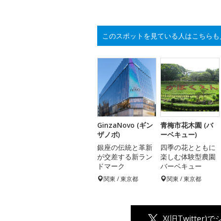
このスポットを見ている人はこちらも
GinzaNovo (ギン
青梅市花木園 (バ
ザノボ)
ーベキュー)
銀座の伝統と革新
四季の花とともに
が交差する新ラン
楽しむ体験型農園
ドマーク
バーベキュー
関東 / 東京都
関東 / 東京都
X(旧Twitter)