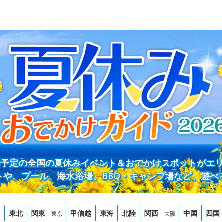
開催予定の全国の夏休みイベント＆おでかけスポットがエ
トや、プール、海水浴場、BBQ・キャンプ場など、遊べ
道
東北
関東
甲信越
東海
北陸
関西
中国
四国
東京
大阪