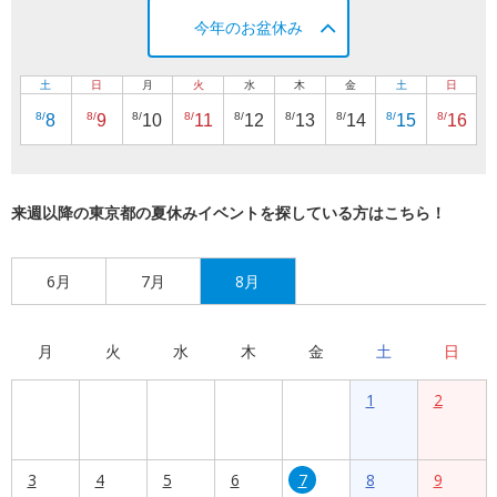
今年のお盆休み
土
日
月
火
水
木
金
土
日
8/
8/
8/
8/
8/
8/
8/
8/
8/
8
9
10
11
12
13
14
15
16
来週以降の東京都の夏休みイベントを探している方はこちら！
6月
7月
8月
月
火
水
木
金
土
日
1
2
3
4
5
6
7
8
9