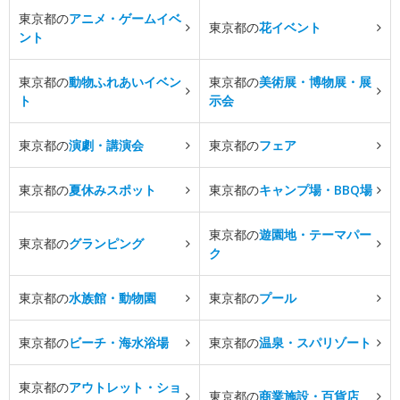
東京都の
アニメ・ゲームイベ
東京都の
花イベント
ント
東京都の
動物ふれあいイベン
東京都の
美術展・博物展・展
ト
示会
東京都の
演劇・講演会
東京都の
フェア
東京都の
夏休みスポット
東京都の
キャンプ場・BBQ場
東京都の
遊園地・テーマパー
東京都の
グランピング
ク
東京都の
水族館・動物園
東京都の
プール
東京都の
ビーチ・海水浴場
東京都の
温泉・スパリゾート
東京都の
アウトレット・ショ
東京都の
商業施設・百貨店