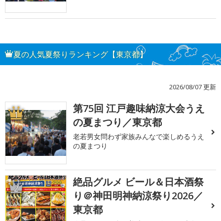
夏の人気夏祭りランキング【東京都】
2026/08/07 更新
第75回 江戸趣味納涼大会うえ
1
の夏まつり／東京都
老若男女問わず家族みんなで楽しめるうえ
の夏まつり
絶品グルメ ビール＆日本酒祭
2
り＠神田明神納涼祭り2026／
東京都