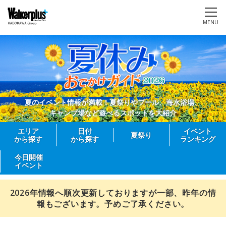
MENU
夏のイベント情報が満載！夏祭りやプール、海水浴場、
キャンプ場など遊べるスポットを大紹介
エリア
日付
イベント
夏祭り
から探す
から探す
ランキング
今日開催
イベント
2026年情報へ順次更新しておりますが一部、昨年の情
報もございます。予めご了承ください。