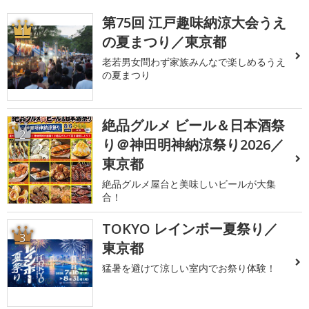
第75回 江戸趣味納涼大会うえ
1
の夏まつり／東京都
老若男女問わず家族みんなで楽しめるうえ
の夏まつり
絶品グルメ ビール＆日本酒祭
2
り＠神田明神納涼祭り2026／
東京都
絶品グルメ屋台と美味しいビールが大集
合！
TOKYO レインボー夏祭り／
3
東京都
猛暑を避けて涼しい室内でお祭り体験！