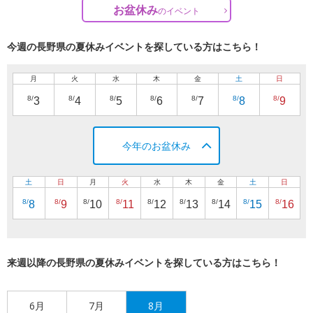
お盆休み
の
イベント
今週の長野県の夏休みイベントを探している方はこちら！
月
火
水
木
金
土
日
8/
8/
8/
8/
8/
8/
8/
3
4
5
6
7
8
9
今年のお盆休み
土
日
月
火
水
木
金
土
日
8/
8/
8/
8/
8/
8/
8/
8/
8/
8
9
10
11
12
13
14
15
16
来週以降の長野県の夏休みイベントを探している方はこちら！
6月
7月
8月