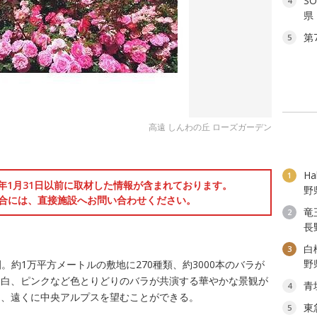
S
4
県
第
5
高遠 しんわの丘 ローズガーデン
H
1
6年1月31日以前に取材した情報が含まれております。
野
合には、直接施設へお問い合わせください。
竜
2
長
白
3
野
ラ園。約1万平方メートルの敷地に270種類、約3000本のバラが
、白、ピンクなど色とりどりのバラが共演する華やかな景観が
青
4
と、遠くに中央アルプスを望むことができる。
東
5