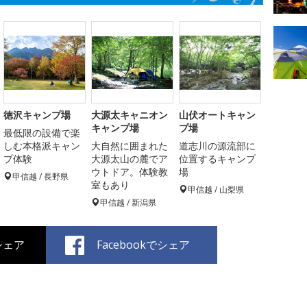
徳沢キャンプ場
大源太キャニオン
山伏オートキャン
キャンプ場
プ場
最低限の設備で楽
しむ本格派キャン
大自然に囲まれた
道志川の源流部に
プ体験
大源太山の麓でア
位置するキャンプ
ウトドア。体験教
場
甲信越 / 長野県
室もあり
甲信越 / 山梨県
甲信越 / 新潟県
でシェア
Facebookでシェア