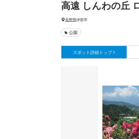
高遠 しんわの丘 
長野県
伊那市
公園
スポット詳細
トップ