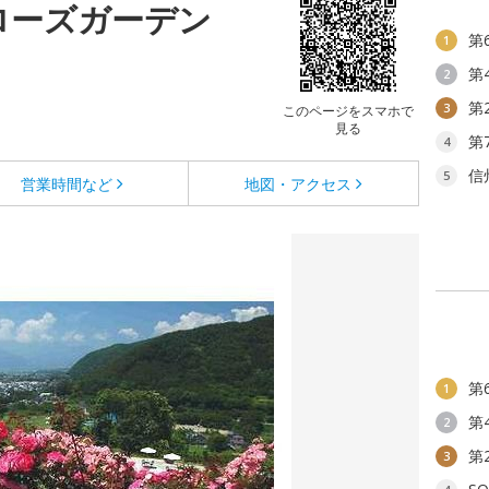
ローズガーデン
第
1
第
2
第
3
このページをスマホで
見る
第
4
信
5
営業時間など
地図・アクセス
第
1
第
2
第
3