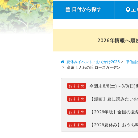
日付から探す
エ
2026年情報へ
夏休みイベント・おでかけ2026
甲信越
高遠 しんわの丘 ローズガーデン
今週末8/8(土)～8/9
おすすめ
【漫画】夏に読みたい
おすすめ
【2026年版】全国の
おすすめ
【2026夏休み】おう
おすすめ