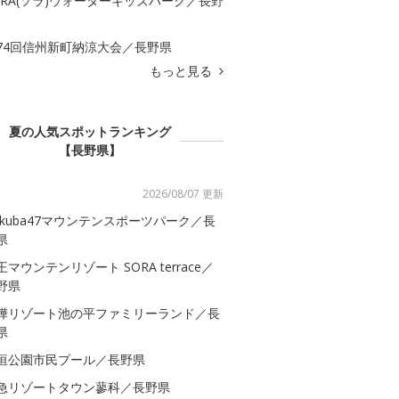
ORA(ソラ)ウォーターキッズパーク／長野
74回信州新町納涼大会／長野県
もっと見る
夏の人気スポットランキング
【長野県】
2026/08/07 更新
akuba47マウンテンスポーツパーク／長
県
王マウンテンリゾート SORA terrace／
野県
樺リゾート池の平ファミリーランド／長
県
垣公園市民プール／長野県
急リゾートタウン蓼科／長野県