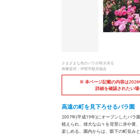
さまざまな色のバラが咲き誇る
画像提供：伊那市観光協会
※ 本ページ記載の内容は202
詳細を確認されたい場
高遠の町を見下ろせるバラ園
2007年(平成19年)にオープンしたバ
植えられ、雄大な山々を背景に赤や黄
楽しめる。園内からは、眼下の町並み