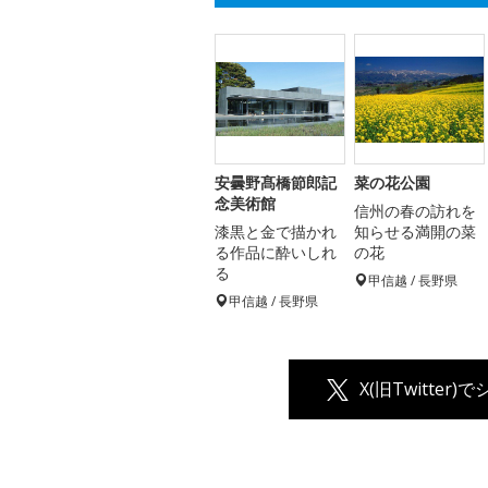
安曇野髙橋節郎記
菜の花公園
念美術館
信州の春の訪れを
漆黒と金で描かれ
知らせる満開の菜
る作品に酔いしれ
の花
る
甲信越 / 長野県
甲信越 / 長野県
X(旧Twitter)