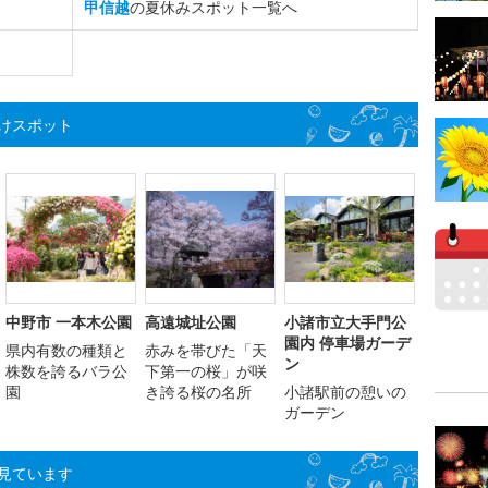
甲信越
の夏休みスポット一覧へ
けスポット
中野市 一本木公園
高遠城址公園
小諸市立大手門公
園内 停車場ガーデ
県内有数の種類と
赤みを帯びた「天
ン
株数を誇るバラ公
下第一の桜」が咲
園
き誇る桜の名所
小諸駅前の憩いの
ガーデン
見ています