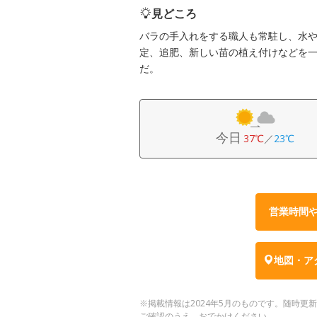
見どころ
バラの手入れをする職人も常駐し、水
定、追肥、新しい苗の植え付けなどを
だ。
今日
37℃
／
23℃
営業時間
地図・ア
※掲載情報は2024年5月のものです。随時
ご確認のうえ、おでかけください。