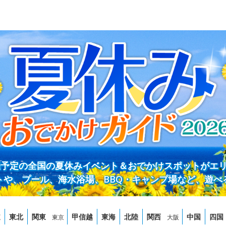
開催予定の全国の夏休みイベント＆おでかけスポットがエ
トや、プール、海水浴場、BBQ・キャンプ場など、遊べ
道
東北
関東
甲信越
東海
北陸
関西
中国
四国
東京
大阪