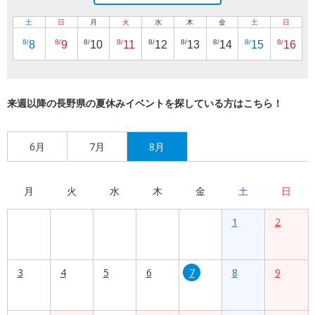
土
日
月
火
水
木
金
土
日
8/
8/
8/
8/
8/
8/
8/
8/
8/
8
9
10
11
12
13
14
15
16
来週以降の長野県の夏休みイベントを探している方はこちら！
6月
7月
8月
月
火
水
木
金
土
日
1
2
3
4
5
6
7
8
9