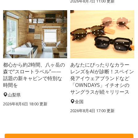
2026年8月7日 11:00
更新
都心から約2時間、八ヶ岳の
あなたにぴったりなカラー
森で“スロートラベル”——
レンズをAIが診断！スペイン
話題の新キャビンで特別な
発アイウェアブランドなど
時間を
「OWNDAYS」イチオシの
サングラスが続々リリース
山梨県
全国
2026年8月6日 18:00
更新
2026年8月4日 17:00
更新