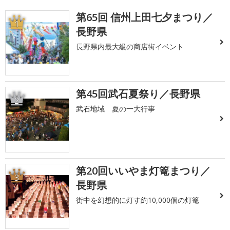
第65回 信州上田七夕まつり／
1
長野県
長野県内最大級の商店街イベント
第45回武石夏祭り／長野県
2
武石地域 夏の一大行事
第20回いいやま灯篭まつり／
3
長野県
街中を幻想的に灯す約10,000個の灯篭