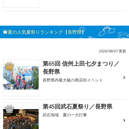
夏の人気夏祭りランキング【長野県】
2026/08/07 更新
第65回 信州上田七夕まつり／
1
長野県
長野県内最大級の商店街イベント
第45回武石夏祭り／長野県
2
武石地域 夏の一大行事