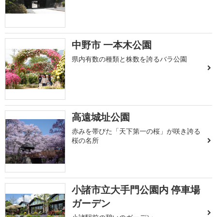
中野市 一本木公園
県内有数の種類と株数を誇るバラ公園
高遠城址公園
赤みを帯びた「天下第一の桜」が咲き誇る
桜の名所
小諸市立大手門公園内 停車場
ガーデン