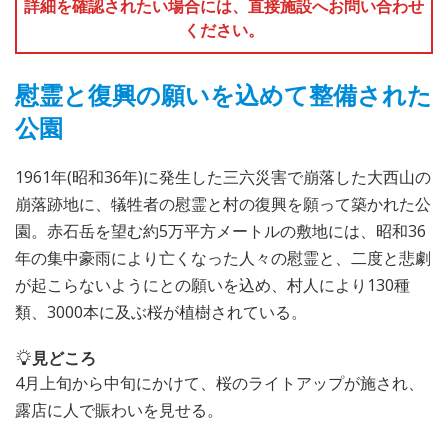
詳細を確認されたい場合には、直接施設へお問い合わせ
ください。
慰霊と復興の願いを込めて整備された
公園
1961年(昭和36年)に発生した三六災害で崩落した大西山の
崩落跡地に、犠牲者の慰霊と村の復興を願って築かれた公
園。赤石岳を望む約5万平方メートルの敷地には、昭和36
年の集中豪雨により亡くなった人々の慰霊と、二度と悲劇
が起こらないようにとの願いを込め、村人により130種
類、3000本に及ぶ桜が植樹されている。
見どころ
4月上旬から中旬にかけて、桜のライトアップが施され、
露店に人で賑わいを見せる。