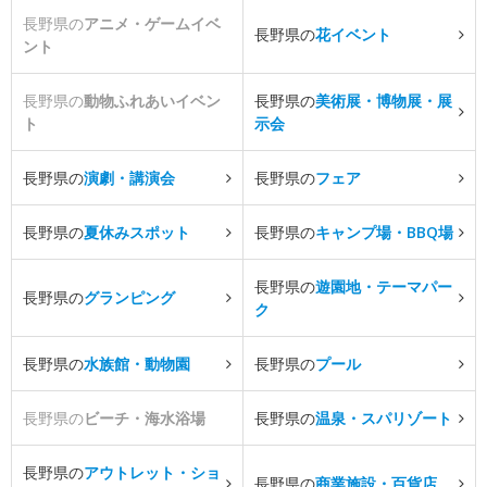
長野県の
アニメ・ゲームイベ
長野県の
花イベント
ント
長野県の
動物ふれあいイベン
長野県の
美術展・博物展・展
ト
示会
長野県の
演劇・講演会
長野県の
フェア
長野県の
夏休みスポット
長野県の
キャンプ場・BBQ場
長野県の
遊園地・テーマパー
長野県の
グランピング
ク
長野県の
水族館・動物園
長野県の
プール
長野県の
ビーチ・海水浴場
長野県の
温泉・スパリゾート
長野県の
アウトレット・ショ
長野県の
商業施設・百貨店