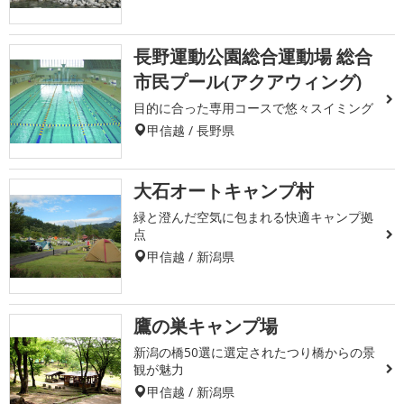
長野運動公園総合運動場 総合
市民プール(アクアウィング)
目的に合った専用コースで悠々スイミング
甲信越 / 長野県
大石オートキャンプ村
緑と澄んだ空気に包まれる快適キャンプ拠
点
甲信越 / 新潟県
鷹の巣キャンプ場
新潟の橋50選に選定されたつり橋からの景
観が魅力
甲信越 / 新潟県