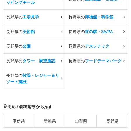
ッピングモール
長野県の
工場見学
長野県の
博物館・科学館
長野県の
美術館
長野県の
道の駅・SA/PA
長野県の
公園
長野県の
アスレチック
長野県の
タワー・展望施設
長野県の
フードテーマパーク
長野県の
牧場・レジャー＆リ
ゾート施設
周辺の都道府県から探す
甲信越
新潟県
山梨県
長野県