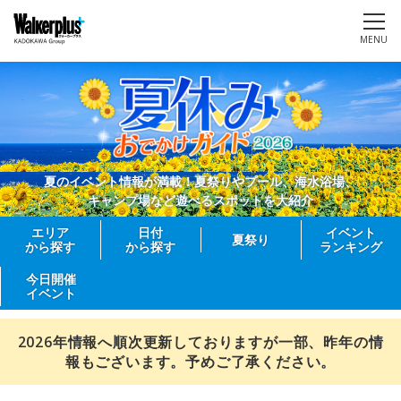
MENU
夏のイベント情報が満載！夏祭りやプール、海水浴場、
キャンプ場など遊べるスポットを大紹介
エリア
日付
イベント
夏祭り
から探す
から探す
ランキング
今日開催
イベント
2026年情報へ順次更新しておりますが一部、昨年の情
報もございます。予めご了承ください。