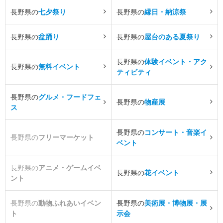
長野県の
七夕祭り
長野県の
縁日・納涼祭
長野県の
盆踊り
長野県の
屋台のある夏祭り
長野県の
体験イベント・アク
長野県の
無料イベント
ティビティ
長野県の
グルメ・フードフェ
長野県の
物産展
ス
長野県の
コンサート・音楽イ
長野県の
フリーマーケット
ベント
長野県の
アニメ・ゲームイベ
長野県の
花イベント
ント
長野県の
動物ふれあいイベン
長野県の
美術展・博物展・展
ト
示会