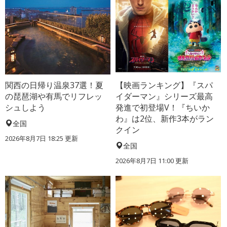
関西の日帰り温泉37選！夏
【映画ランキング】『スパ
の琵琶湖や有馬でリフレッ
イダーマン』シリーズ最高
シュしよう
発進で初登場V！『ちいか
わ』は2位、新作3本がラン
全国
クイン
2026年8月7日 18:25
更新
全国
2026年8月7日 11:00
更新