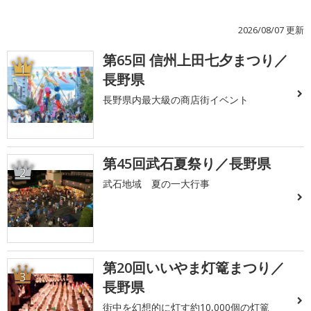
2026/08/07 更新
第65回 信州上田七夕まつり／
1
長野県
長野県内最大級の商店街イベント
第45回武石夏祭り／長野県
2
武石地域 夏の一大行事
第20回いいやま灯篭まつり／
3
長野県
街中を幻想的に灯す約10,000個の灯篭