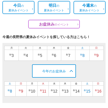
今日
明日
今週末
の
の
の
夏休みイベント
夏休みイベント
夏休みイベント
お盆休み
の
イベント
今週の長野県の夏休みイベントを探している方はこちら！
月
火
水
木
金
土
日
8/
8/
8/
8/
8/
8/
8/
3
4
5
6
7
8
9
今年のお盆休み
土
日
月
火
水
木
金
土
日
8/
8/
8/
8/
8/
8/
8/
8/
8/
8
9
10
11
12
13
14
15
16