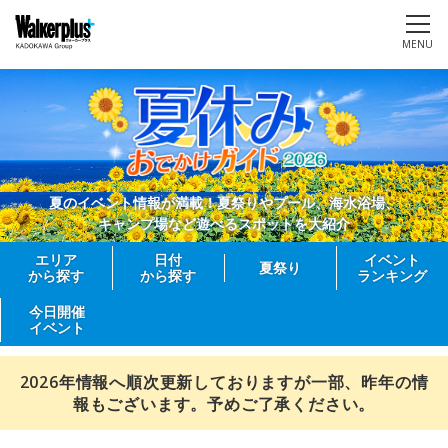
MENU
夏のイベント情報が満載！夏祭りやプール、海水浴場、
キャンプ場など遊べるスポットを大紹介
エリア
日付
イベント
夏祭り
から探す
から探す
ランキング
今日開催
イベント
2026年情報へ順次更新しておりますが一部、昨年の情
報もございます。予めご了承ください。