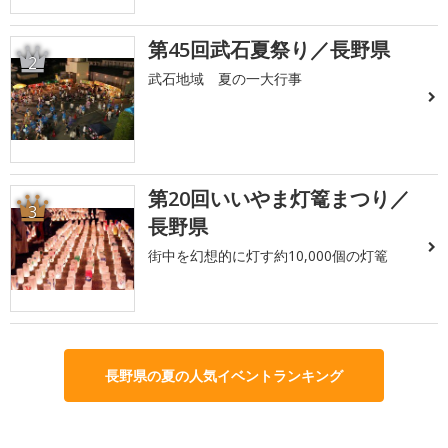
第45回武石夏祭り／長野県
2
武石地域 夏の一大行事
第20回いいやま灯篭まつり／
3
長野県
街中を幻想的に灯す約10,000個の灯篭
長野県の夏の人気イベントランキング