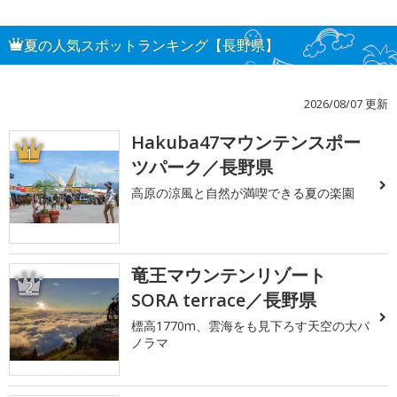
夏の人気スポットランキング【長野県】
2026/08/07 更新
Hakuba47マウンテンスポー
1
ツパーク／長野県
高原の涼風と自然が満喫できる夏の楽園
竜王マウンテンリゾート
2
SORA terrace／長野県
標高1770m、雲海をも見下ろす天空の大パ
ノラマ