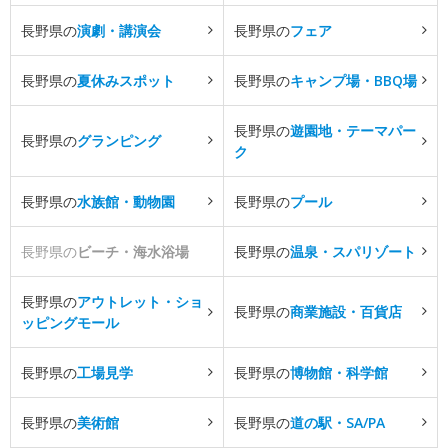
長野県の
演劇・講演会
長野県の
フェア
長野県の
夏休みスポット
長野県の
キャンプ場・BBQ場
長野県の
遊園地・テーマパー
長野県の
グランピング
ク
長野県の
水族館・動物園
長野県の
プール
長野県の
ビーチ・海水浴場
長野県の
温泉・スパリゾート
長野県の
アウトレット・ショ
長野県の
商業施設・百貨店
ッピングモール
長野県の
工場見学
長野県の
博物館・科学館
長野県の
美術館
長野県の
道の駅・SA/PA