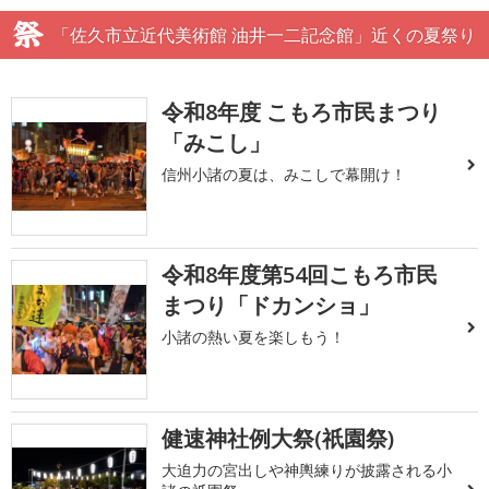
「佐久市立近代美術館 油井一二記念館」近くの夏祭り
令和8年度 こもろ市民まつり
「みこし」
信州小諸の夏は、みこしで幕開け！
令和8年度第54回こもろ市民
まつり「ドカンショ」
小諸の熱い夏を楽しもう！
健速神社例大祭(祇園祭)
大迫力の宮出しや神輿練りが披露される小