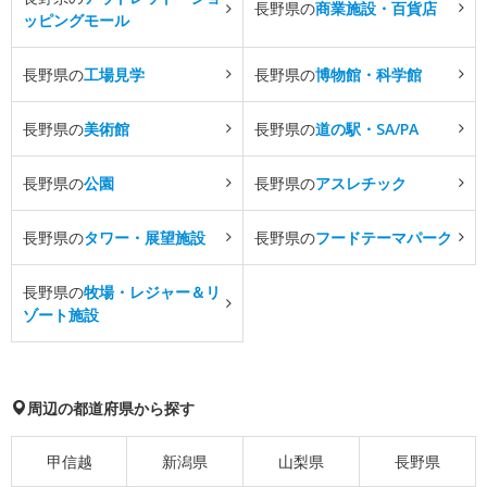
長野県の
商業施設・百貨店
ッピングモール
長野県の
工場見学
長野県の
博物館・科学館
長野県の
美術館
長野県の
道の駅・SA/PA
長野県の
公園
長野県の
アスレチック
長野県の
タワー・展望施設
長野県の
フードテーマパーク
長野県の
牧場・レジャー＆リ
ゾート施設
周辺の都道府県から探す
甲信越
新潟県
山梨県
長野県