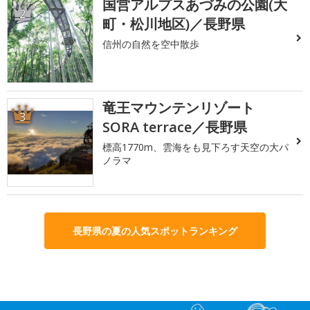
国営アルプスあづみの公園(大
2
町・松川地区)／長野県
信州の自然を空中散歩
竜王マウンテンリゾート
3
SORA terrace／長野県
標高1770m、雲海をも見下ろす天空の大パ
ノラマ
長野県の夏の人気スポットランキング