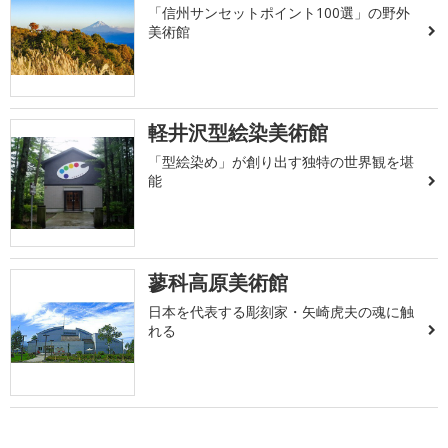
「信州サンセットポイント100選」の野外
美術館
軽井沢型絵染美術館
「型絵染め」が創り出す独特の世界観を堪
能
蓼科高原美術館
日本を代表する彫刻家・矢崎虎夫の魂に触
れる