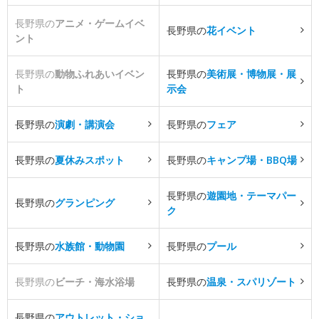
長野県の
アニメ・ゲームイベ
長野県の
花イベント
ント
長野県の
動物ふれあいイベン
長野県の
美術展・博物展・展
ト
示会
長野県の
演劇・講演会
長野県の
フェア
長野県の
夏休みスポット
長野県の
キャンプ場・BBQ場
長野県の
遊園地・テーマパー
長野県の
グランピング
ク
長野県の
水族館・動物園
長野県の
プール
長野県の
ビーチ・海水浴場
長野県の
温泉・スパリゾート
長野県の
アウトレット・ショ