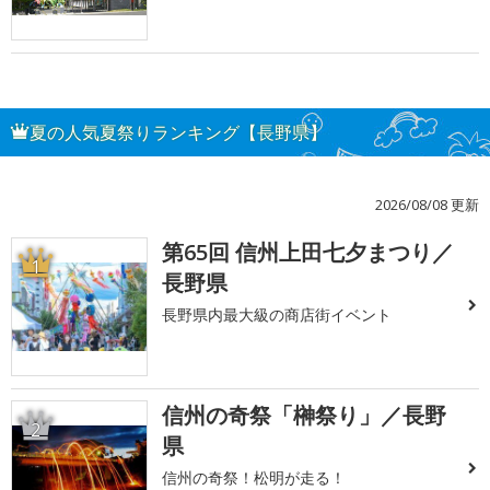
夏の人気夏祭りランキング【長野県】
2026/08/08 更新
第65回 信州上田七夕まつり／
1
長野県
長野県内最大級の商店街イベント
信州の奇祭「榊祭り」／長野
2
県
信州の奇祭！松明が走る！