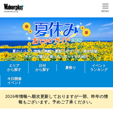
MENU
夏のイベント情報が満載！夏祭りやプール、海水浴場、
キャンプ場など遊べるスポットを大紹介
エリア
日付
イベント
夏祭り
から探す
から探す
ランキング
今日開催
イベント
2026年情報へ順次更新しておりますが一部、昨年の情
報もございます。予めご了承ください。