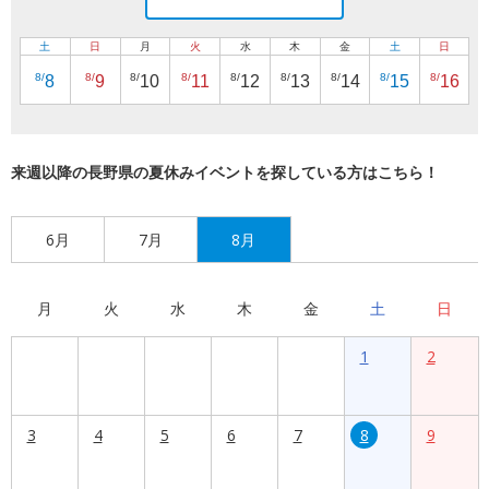
土
日
月
火
水
木
金
土
日
8/
8/
8/
8/
8/
8/
8/
8/
8/
8
9
10
11
12
13
14
15
16
来週以降の長野県の夏休みイベントを探している方はこちら！
6月
7月
8月
月
火
水
木
金
土
日
1
2
3
4
5
6
7
8
9