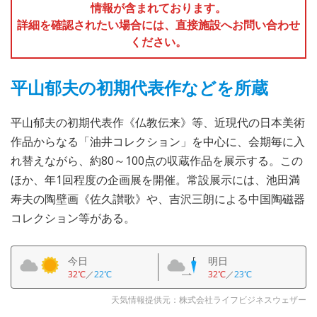
情報が含まれております。
詳細を確認されたい場合には、直接施設へお問い合わせ
ください。
平山郁夫の初期代表作などを所蔵
平山郁夫の初期代表作《仏教伝来》等、近現代の日本美術
作品からなる「油井コレクション」を中心に、会期毎に入
れ替えながら、約80～100点の収蔵作品を展示する。この
ほか、年1回程度の企画展を開催。常設展示には、池田満
寿夫の陶壁画《佐久讃歌》や、吉沢三朗による中国陶磁器
コレクション等がある。
今日
明日
32℃
／
22℃
32℃
／
23℃
天気情報提供元：株式会社ライフビジネスウェザー