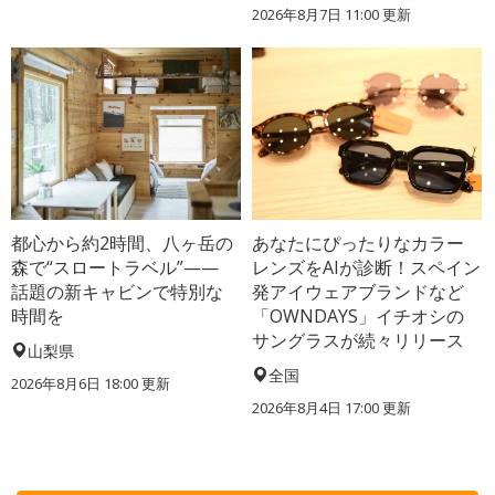
2026年8月7日 11:00
更新
都心から約2時間、八ヶ岳の
あなたにぴったりなカラー
森で“スロートラベル”——
レンズをAIが診断！スペイン
話題の新キャビンで特別な
発アイウェアブランドなど
時間を
「OWNDAYS」イチオシの
サングラスが続々リリース
山梨県
全国
2026年8月6日 18:00
更新
2026年8月4日 17:00
更新