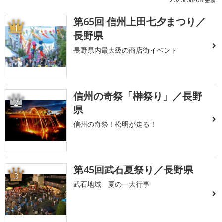
2026/08/08 更新
第65回 信州上田七夕まつり／
1
長野県
長野県内最大級の商店街イベント
信州の奇祭「榊祭り」／長野
2
県
信州の奇祭！松明が走る！
第45回武石夏祭り／長野県
3
武石地域 夏の一大行事