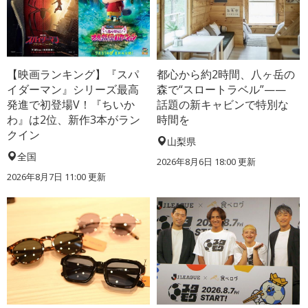
【映画ランキング】『スパ
都心から約2時間、八ヶ岳の
イダーマン』シリーズ最高
森で“スロートラベル”——
発進で初登場V！『ちいか
話題の新キャビンで特別な
わ』は2位、新作3本がラン
時間を
クイン
山梨県
全国
2026年8月6日 18:00
更新
2026年8月7日 11:00
更新