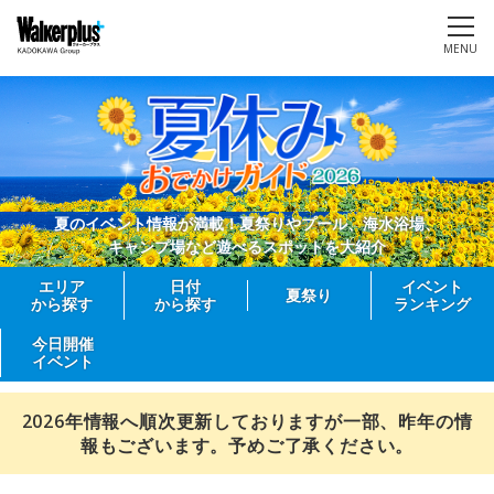
MENU
夏のイベント情報が満載！夏祭りやプール、海水浴場、
キャンプ場など遊べるスポットを大紹介
エリア
日付
イベント
夏祭り
から探す
から探す
ランキング
今日開催
イベント
2026年情報へ順次更新しておりますが一部、昨年の情
報もございます。予めご了承ください。