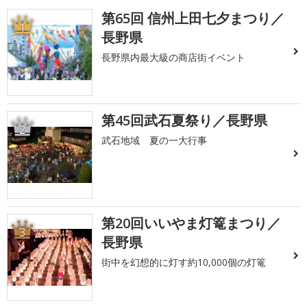
第65回 信州上田七夕まつり／
1
長野県
長野県内最大級の商店街イベント
第45回武石夏祭り／長野県
2
武石地域 夏の一大行事
第20回いいやま灯篭まつり／
3
長野県
街中を幻想的に灯す約10,000個の灯篭