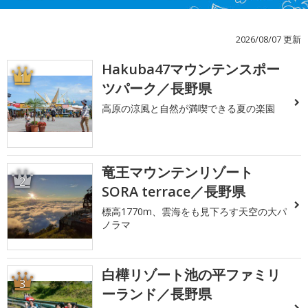
2026/08/07 更新
Hakuba47マウンテンスポー
1
ツパーク／長野県
高原の涼風と自然が満喫できる夏の楽園
竜王マウンテンリゾート
2
SORA terrace／長野県
標高1770m、雲海をも見下ろす天空の大パ
ノラマ
白樺リゾート池の平ファミリ
3
ーランド／長野県