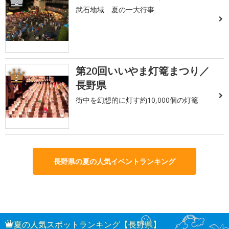
2
武石地域 夏の一大行事
第20回いいやま灯篭まつり／
3
長野県
街中を幻想的に灯す約10,000個の灯篭
長野県の夏の人気イベントランキング
夏の人気スポットランキング【長野県】