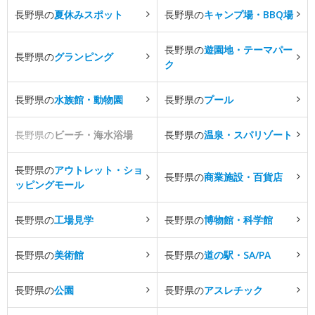
長野県の
夏休みスポット
長野県の
キャンプ場・BBQ場
長野県の
遊園地・テーマパー
長野県の
グランピング
ク
長野県の
水族館・動物園
長野県の
プール
長野県の
ビーチ・海水浴場
長野県の
温泉・スパリゾート
長野県の
アウトレット・ショ
長野県の
商業施設・百貨店
ッピングモール
長野県の
工場見学
長野県の
博物館・科学館
長野県の
美術館
長野県の
道の駅・SA/PA
長野県の
公園
長野県の
アスレチック