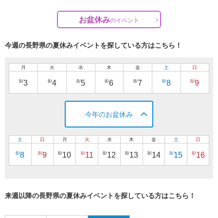
お盆休み
の
イベント
今週の長野県の夏休みイベントを探している方はこちら！
月
火
水
木
金
土
日
8/
8/
8/
8/
8/
8/
8/
3
4
5
6
7
8
9
今年のお盆休み
土
日
月
火
水
木
金
土
日
8/
8/
8/
8/
8/
8/
8/
8/
8/
8
9
10
11
12
13
14
15
16
来週以降の長野県の夏休みイベントを探している方はこちら！