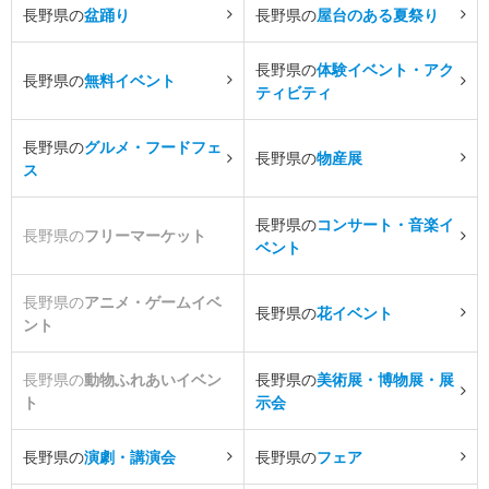
長野県の
盆踊り
長野県の
屋台のある夏祭り
長野県の
体験イベント・アク
長野県の
無料イベント
ティビティ
長野県の
グルメ・フードフェ
長野県の
物産展
ス
長野県の
コンサート・音楽イ
長野県の
フリーマーケット
ベント
長野県の
アニメ・ゲームイベ
長野県の
花イベント
ント
長野県の
動物ふれあいイベン
長野県の
美術展・博物展・展
ト
示会
長野県の
演劇・講演会
長野県の
フェア