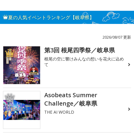
夏の人気イベントランキング【岐阜県】
2026/08/07 更新
第3回 根尾四季祭／岐阜県
1
根尾の空に響けみんなの想いを花火に込め
て
Asobeats Summer
2
Challenge／岐阜県
THE AI WORLD