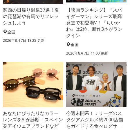
関西の日帰り温泉37選！夏
【映画ランキング】『スパ
の琵琶湖や有馬でリフレッ
イダーマン』シリーズ最高
シュしよう
発進で初登場V！『ちいか
わ』は2位、新作3本がラン
全国
クイン
2026年8月7日 18:25
更新
全国
2026年8月7日 11:00
更新
あなたにぴったりなカラー
今週末開幕！Ｊリーグのス
レンズをAIが診断！スペイン
タジアムグルメ約2000店舗
発アイウェアブランドなど
をガイドする食べログサー