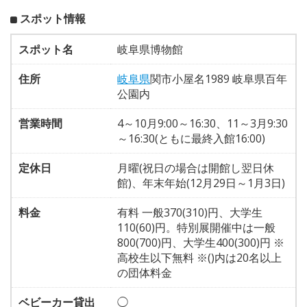
スポット情報
スポット名
岐阜県博物館
住所
岐阜県
関市小屋名1989 岐阜県百年
公園内
営業時間
4～10月9:00～16:30、11～3月9:30
～16:30(ともに最終入館16:00)
定休日
月曜(祝日の場合は開館し翌日休
館)、年末年始(12月29日～1月3日)
料金
有料 一般370(310)円、大学生
110(60)円。特別展開催中は一般
800(700)円、大学生400(300)円 ※
高校生以下無料 ※()内は20名以上
の団体料金
ベビーカー貸出
◯