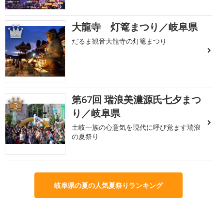
大龍寺 灯篭まつり／岐阜県
2
だるま観音大龍寺の灯篭まつり
第67回 瑞浪美濃源氏七夕まつ
3
り／岐阜県
土岐一族の心意気を現代に呼び覚ます瑞浪
の夏祭り
岐阜県の夏の人気夏祭りランキング