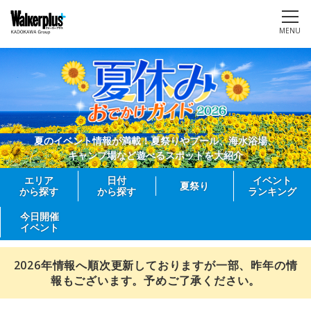
MENU
夏のイベント情報が満載！夏祭りやプール、海水浴場、
キャンプ場など遊べるスポットを大紹介
エリア
日付
イベント
夏祭り
から探す
から探す
ランキング
今日開催
イベント
2026年情報へ順次更新しておりますが一部、昨年の情
報もございます。予めご了承ください。