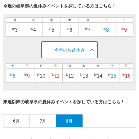
今週の岐阜県の夏休みイベントを探している方はこちら！
月
火
水
木
金
土
日
8/
8/
8/
8/
8/
8/
8/
3
4
5
6
7
8
9
今年のお盆休み
土
日
月
火
水
木
金
土
日
8/
8/
8/
8/
8/
8/
8/
8/
8/
8
9
10
11
12
13
14
15
16
来週以降の岐阜県の夏休みイベントを探している方はこちら！
6月
7月
8月