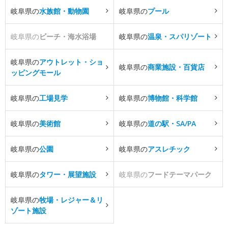
岐阜県の
水族館・動物園
岐阜県の
プール
岐阜県の
ビーチ・海水浴場
岐阜県の
温泉・スパリゾート
岐阜県の
アウトレット・ショ
岐阜県の
商業施設・百貨店
ッピングモール
岐阜県の
工場見学
岐阜県の
博物館・科学館
岐阜県の
美術館
岐阜県の
道の駅・SA/PA
岐阜県の
公園
岐阜県の
アスレチック
岐阜県の
タワー・展望施設
岐阜県の
フードテーマパーク
岐阜県の
牧場・レジャー＆リ
ゾート施設