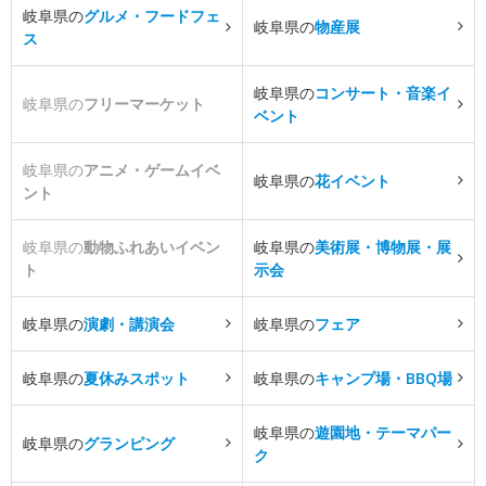
岐阜県の
グルメ・フードフェ
岐阜県の
物産展
ス
岐阜県の
コンサート・音楽イ
岐阜県の
フリーマーケット
ベント
岐阜県の
アニメ・ゲームイベ
岐阜県の
花イベント
ント
岐阜県の
動物ふれあいイベン
岐阜県の
美術展・博物展・展
ト
示会
岐阜県の
演劇・講演会
岐阜県の
フェア
岐阜県の
夏休みスポット
岐阜県の
キャンプ場・BBQ場
岐阜県の
遊園地・テーマパー
岐阜県の
グランピング
ク