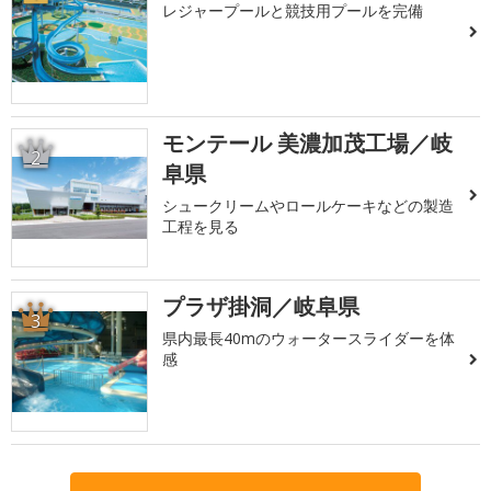
レジャープールと競技用プールを完備
モンテール 美濃加茂工場／岐
2
阜県
シュークリームやロールケーキなどの製造
工程を見る
プラザ掛洞／岐阜県
3
県内最長40mのウォータースライダーを体
感