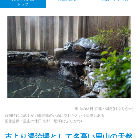
トップ
里山の休日 京都・烟河(けぶりかわ)
戦国時代に武士が刀傷治癒のために訪れたという伝説もある
画像提供：里山の休日 京都・烟河(けぶりかわ)
古より湯治場として名高い里山の天然