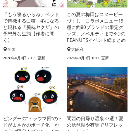
「もう寝るからね」ベッド
この夏の梅田はスヌーピー
で待機する白猫→冬になる
づくし！コラボメニュー19
と現れる「腕枕ヤクザ」の
種に約80ブランドの限定グ
予想外な生態【作者に聞
ッズ、ノベルティまで3つの
く】
PEANUTSイベント総まとめ
全国
大阪府
2026年8月8日 20:35
更新
2026年8月8日 18:00
更新
ピングーの“トラウマ回”のト
関西の日帰り温泉37選！夏
ドがまさかのポーチ化！か
の琵琶湖や有馬でリフレッ