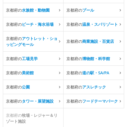
京都府の
水族館・動物園
京都府の
プール
京都府の
ビーチ・海水浴場
京都府の
温泉・スパリゾート
京都府の
アウトレット・ショ
京都府の
商業施設・百貨店
ッピングモール
京都府の
工場見学
京都府の
博物館・科学館
京都府の
美術館
京都府の
道の駅・SA/PA
京都府の
公園
京都府の
アスレチック
京都府の
タワー・展望施設
京都府の
フードテーマパーク
京都府の
牧場・レジャー＆リ
ゾート施設