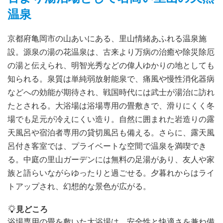
温泉
京都府亀岡市の山あいにある、里山情緒あふれる温泉施
設。源泉の湯の花温泉は、古来より万病の治癒や除災除厄
の湯と伝えられ、明智光秀などの偉人ゆかりの地としても
知られる。泉質は単純弱放射能泉で、痛風や慢性消化器病
などへの効能が期待され、戦国時代には武士が湯治に訪れ
たとされる。大浴場は浴場専用の畳敷きで、滑りにくく冬
場でも足元が冷えにくい造り。自然に囲まれた岩造りの露
天風呂や宿泊者専用の貸切風呂も備える。さらに、露天風
呂付き客室では、プライベートな空間で温泉を満喫でき
る。中庭の里山ガーデンには無料の足湯があり、友人や家
族と語らいながらゆったりと過ごせる。夕暮れからはライ
トアップされ、幻想的な景色が広がる。
見どころ
浴場専用の畳を敷いた大浴場は、安全性と快適さを兼ね備