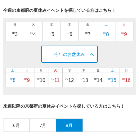
今週の京都府の夏休みイベントを探している方はこちら！
月
火
水
木
金
土
日
8/
8/
8/
8/
8/
8/
8/
3
4
5
6
7
8
9
今年のお盆休み
土
日
月
火
水
木
金
土
日
8/
8/
8/
8/
8/
8/
8/
8/
8/
8
9
10
11
12
13
14
15
16
来週以降の京都府の夏休みイベントを探している方はこちら！
6月
7月
8月