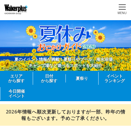
MENU
夏のイベント情報が満載！夏祭りやプール、海水浴場、
キャンプ場など遊べるスポットを大紹介
エリア
日付
イベント
夏祭り
から探す
から探す
ランキング
今日開催
イベント
2026年情報へ順次更新しておりますが一部、昨年の情
報もございます。予めご了承ください。