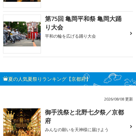
第75回 亀岡平和祭 亀岡大踊
り大会
平和の輪を広げる踊り大会
夏の人気夏祭りランキング【京都府】
2026/08/08 更新
御手洗祭と北野七夕祭／京都
1
府
みんなの願いを天神様に届けよう