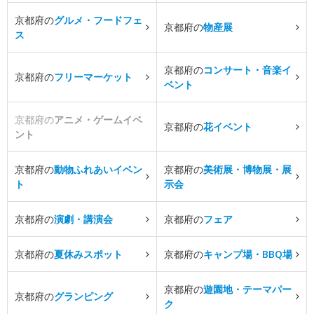
京都府の
グルメ・フードフェ
京都府の
物産展
ス
京都府の
コンサート・音楽イ
京都府の
フリーマーケット
ベント
京都府の
アニメ・ゲームイベ
京都府の
花イベント
ント
京都府の
動物ふれあいイベン
京都府の
美術展・博物展・展
ト
示会
京都府の
演劇・講演会
京都府の
フェア
京都府の
夏休みスポット
京都府の
キャンプ場・BBQ場
京都府の
遊園地・テーマパー
京都府の
グランピング
ク