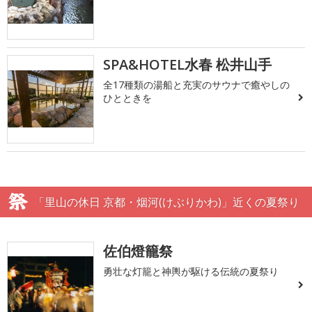
SPA&HOTEL水春 松井山手
全17種類の湯船と充実のサウナで癒やしの
ひとときを
「里山の休日 京都・烟河(けぶりかわ)」近くの夏祭り
佐伯燈籠祭
勇壮な灯籠と神輿が駆ける伝統の夏祭り