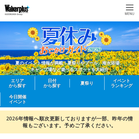
MENU
夏のイベント情報が満載！夏祭りやプール、海水浴場、
キャンプ場など遊べるスポットを大紹介
エリア
日付
イベント
夏祭り
から探す
から探す
ランキング
今日開催
イベント
2026年情報へ順次更新しておりますが一部、昨年の情
報もございます。予めご了承ください。