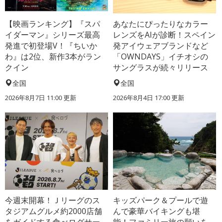
【映画ランキング】『スパ
あなたにぴったりなカラー
イダーマン』シリーズ最高
レンズをAIが診断！スペイン
発進で初登場V！『ちいか
発アイウェアブランドなど
わ』は2位、新作3本がラン
「OWNDAYS」イチオシの
クイン
サングラスが続々リリース
全国
全国
2026年8月7日 11:00
更新
2026年8月4日 17:00
更新
今週末開幕！Ｊリーグのス
キッズパーク＆プールで遊
タジアムグルメ約2000店舗
んで豪華バイキングも堪
をガイドする食べログサー
能！ファミリー旅の願いを