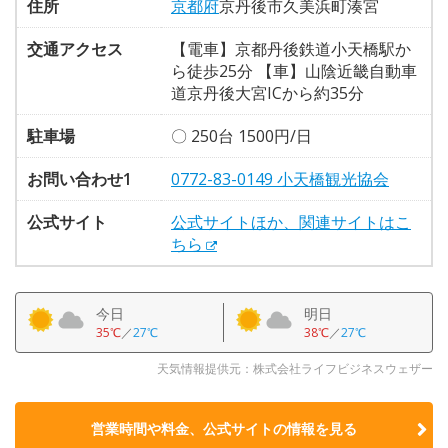
住所
京都府
京丹後市久美浜町湊宮
交通アクセス
【電車】京都丹後鉄道小天橋駅か
ら徒歩25分 【車】山陰近畿自動車
道京丹後大宮ICから約35分
駐車場
〇 250台 1500円/日
お問い合わせ1
0772-83-0149 小天橋観光協会
公式サイト
公式サイトほか、関連サイトはこ
ちら
今日
明日
35℃
／
27℃
38℃
／
27℃
天気情報提供元：株式会社ライフビジネスウェザー
営業時間や料金、公式サイトの
情報を見る