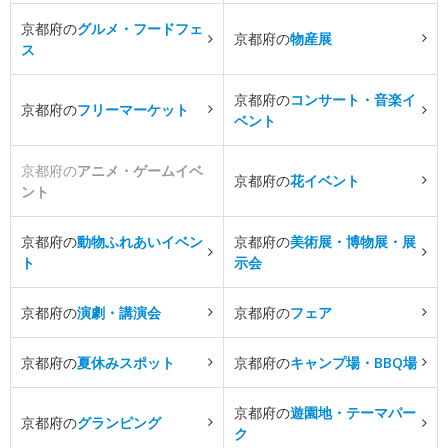
京都府の
グルメ・フードフェ
京都府の
物産展
ス
京都府の
コンサート・音楽イ
京都府の
フリーマーケット
ベント
京都府の
アニメ・ゲームイベ
京都府の
花イベント
ント
京都府の
動物ふれあいイベン
京都府の
美術展・博物展・展
ト
示会
京都府の
演劇・講演会
京都府の
フェア
京都府の
夏休みスポット
京都府の
キャンプ場・BBQ場
京都府の
遊園地・テーマパー
京都府の
グランピング
ク