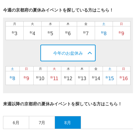
今週の京都府の夏休みイベントを探している方はこちら！
月
火
水
木
金
土
日
8/
8/
8/
8/
8/
8/
8/
3
4
5
6
7
8
9
今年のお盆休み
土
日
月
火
水
木
金
土
日
8/
8/
8/
8/
8/
8/
8/
8/
8/
8
9
10
11
12
13
14
15
16
来週以降の京都府の夏休みイベントを探している方はこちら！
6月
7月
8月