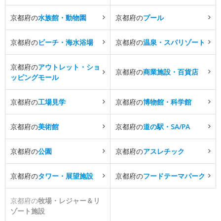
京都府の
水族館・動物園
京都府の
プール
京都府の
ビーチ・海水浴場
京都府の
温泉・スパリゾート
京都府の
アウトレット・ショ
京都府の
商業施設・百貨店
ッピングモール
京都府の
工場見学
京都府の
博物館・科学館
京都府の
美術館
京都府の
道の駅・SA/PA
京都府の
公園
京都府の
アスレチック
京都府の
タワー・展望施設
京都府の
フードテーマパーク
京都府の
牧場・レジャー＆リ
ゾート施設