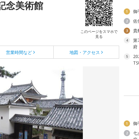
記念美術館
御
1
佐
2
貴
3
このページをスマホで
見る
第
4
府
営業時間など
地図・アクセス
2
5
T
御
1
七
2