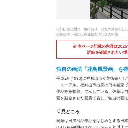
福知山城公園の一角にあり、お城の外観をし
画像提供：福知山市佐藤太清記念美術館
※ 本ページ記載の内容は202
詳細を確認されたい場
独自の画法「花鳥風景画」を
平成2年(1990)に福知山市立美術館と
ニューアル。福知山市出身の日本画家
作品等を収蔵、展示している。佐藤は
画を融合させた画風で表し、独自の画
見どころ
同館は日展出品作品をはじめとする日本
(1937)の初期のスケッチから70年