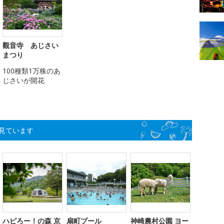
觀音寺 あじさい
まつり
100種類1万株のあ
じさいが開花
見ています
ハピろー！の森 京
扇町プール
神崎農村公園 ヨー