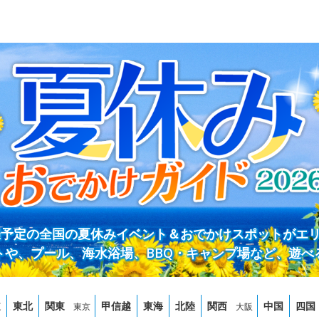
開催予定の全国の夏休みイベント＆おでかけスポットがエ
トや、プール、海水浴場、BBQ・キャンプ場など、遊べ
道
東北
関東
甲信越
東海
北陸
関西
中国
四国
東京
大阪