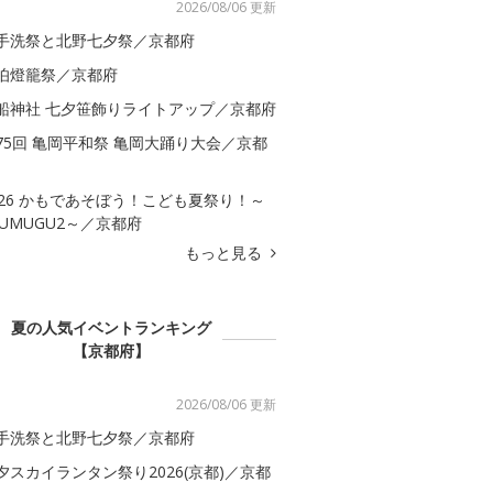
2026/08/06 更新
手洗祭と北野七夕祭／京都府
伯燈籠祭／京都府
船神社 七夕笹飾りライトアップ／京都府
75回 亀岡平和祭 亀岡大踊り大会／京都
026 かもであそぼう！こども夏祭り！～
SUMUGU2～／京都府
もっと見る
夏の人気イベントランキング
【京都府】
2026/08/06 更新
手洗祭と北野七夕祭／京都府
夕スカイランタン祭り2026(京都)／京都