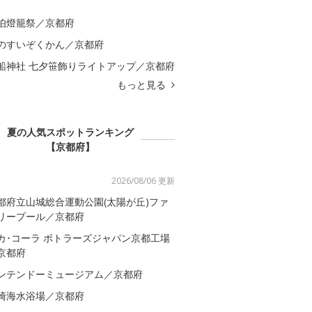
伯燈籠祭／京都府
のすいぞくかん／京都府
船神社 七夕笹飾りライトアップ／京都府
もっと見る
夏の人気スポットランキング
【京都府】
2026/08/06 更新
都府立山城総合運動公園(太陽が丘)ファ
リープール／京都府
カ･コーラ ボトラーズジャパン京都工場
京都府
ンテンドーミュージアム／京都府
崎海水浴場／京都府