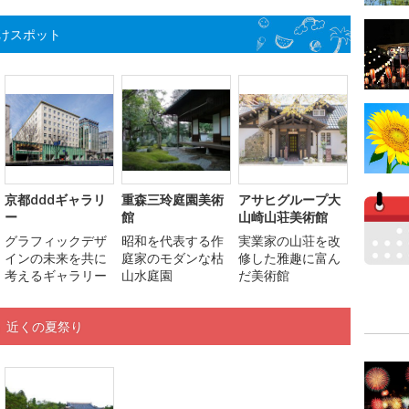
けスポット
京都dddギャラリ
重森三玲庭園美術
アサヒグループ大
ー
館
山崎山荘美術館
グラフィックデザ
昭和を代表する作
実業家の山荘を改
インの未来を共に
庭家のモダンな枯
修した雅趣に富ん
考えるギャラリー
山水庭園
だ美術館
」近くの夏祭り