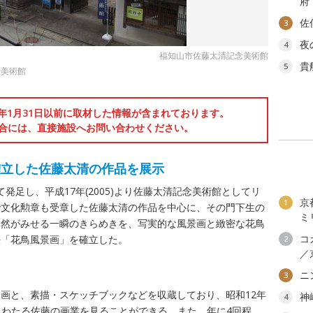
府
佐
3
夜
4
福知山市佐藤太清記念美術館
貴
5
た美術館
6年1月31日以前に取材した情報が含まれております。
合には、直接施設へお問い合わせください。
確立した佐藤太清の作品を展示
して発足し、平成17年(2005)より佐藤太清記念美術館としてリ
京
1
で文化勲章も受章した佐藤太清の作品を中心に、その門下生の
ミ
自然がみせる一瞬のきらめきを、写実的な風景画と緻密な花鳥
コ
法「花鳥風景画」を確立した。
2
／
ニ
3
画と、素描・スケッチブックなどを収蔵しており、昭和12年
神
4
以上にわたる佐藤の画業を見ることができる。また、年に4回程、