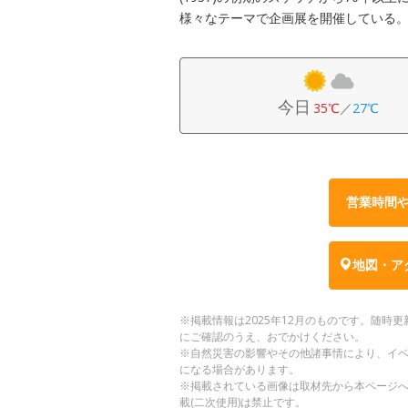
様々なテーマで企画展を開催している
今日
35℃
／
27℃
営業時間
地図・ア
※掲載情報は2025年12月のものです。随
にご確認のうえ、おでかけください。
※自然災害の影響やその他諸事情により、イ
になる場合があります。
※掲載されている画像は取材先から本ページ
載(二次使用)は禁止です。