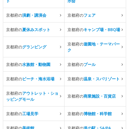
ト
示会
京都府の
演劇・講演会
京都府の
フェア
京都府の
夏休みスポット
京都府の
キャンプ場・BBQ場
京都府の
遊園地・テーマパー
京都府の
グランピング
ク
京都府の
水族館・動物園
京都府の
プール
京都府の
ビーチ・海水浴場
京都府の
温泉・スパリゾート
京都府の
アウトレット・ショ
京都府の
商業施設・百貨店
ッピングモール
京都府の
工場見学
京都府の
博物館・科学館
京都府の
美術館
京都府の
道の駅・SA/PA