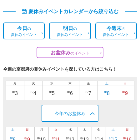
夏休みイベントカレンダーから絞り込む
今日
明日
今週末
の
の
の
夏休みイベント
夏休みイベント
夏休みイベント
お盆休み
の
イベント
今週の京都府の夏休みイベントを探している方はこちら！
月
火
水
木
金
土
日
8/
8/
8/
8/
8/
8/
8/
3
4
5
6
7
8
9
今年のお盆休み
土
日
月
火
水
木
金
土
日
8/
8/
8/
8/
8/
8/
8/
8/
8/
8
9
10
11
12
13
14
15
16