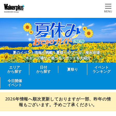
MENU
夏のイベント情報が満載！夏祭りやプール、海水浴場、
キャンプ場など遊べるスポットを大紹介
エリア
日付
イベント
夏祭り
から探す
から探す
ランキング
今日開催
イベント
2026年情報へ順次更新しておりますが一部、昨年の情
報もございます。予めご了承ください。