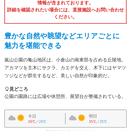
情報が含まれております。
詳細を確認されたい場合には、直接施設へお問い合わせ
ください。
豊かな自然や眺望などエリアごとに
魅力を堪能できる
嵐山公園の亀山地区は、小倉山の南東部を占める丘陵地。
アカマツを主木にサクラ、カエデを交え、木下にはヤマツ
ツジなどが群生するなど、美しい自然が印象的だ。
見どころ
公園の園路には広場や休憩所、展望台が整備されている。
今日
明日
36℃
／
26℃
35℃
／
25℃