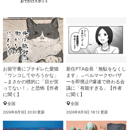
おでかけスポット
お留守番にブチギレた愛猫
新任PTA会長「無駄をなくし
「ウンコしてやろうかな」
ます」→ベルマークやバザ
→まさかの標的に「目が笑
ーを即廃止!?爆速で終わる会
ってない！」と恐怖【作者
議に「有能すぎる」【作者
に聞く】
に聞く】
全国
全国
2026年8月9日 20:30
更新
2026年8月9日 18:13
更新