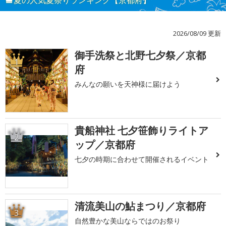
2026/08/09 更新
御手洗祭と北野七夕祭／京都
1
府
みんなの願いを天神様に届けよう
貴船神社 七夕笹飾りライトア
2
ップ／京都府
七夕の時期に合わせて開催されるイベント
清流美山の鮎まつり／京都府
3
自然豊かな美山ならではのお祭り