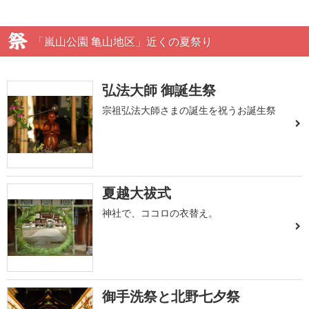
「嵐山公園 亀山地区」近くの夏祭り
弘法大師 御誕生祭
宗祖弘法大師さまの誕生を祝うお誕生祭
夏越大祓式
神社で、ココロの衣替え。
御手洗祭と北野七夕祭