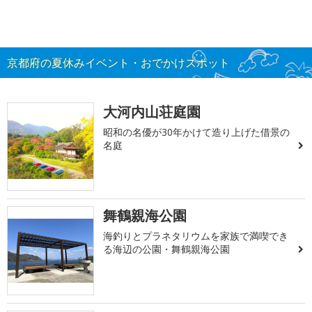
京都府の夏休みイベント・おでかけスポット
大河内山荘庭園
昭和の名優が30年かけて造り上げた借景の
名庭
舞鶴親海公園
海釣りとプラネタリウムを家族で満喫でき
る海辺の公園・舞鶴親海公園