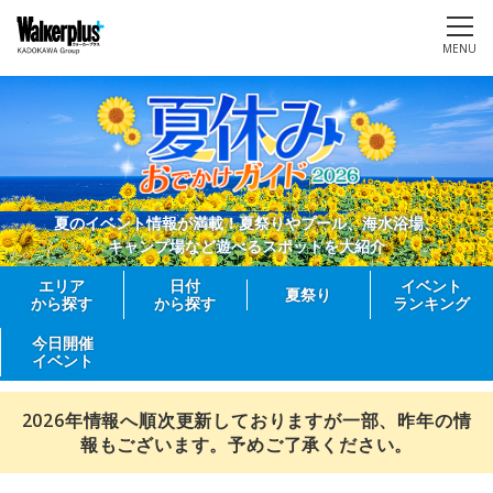
MENU
夏のイベント情報が満載！夏祭りやプール、海水浴場、
キャンプ場など遊べるスポットを大紹介
エリア
日付
イベント
夏祭り
から探す
から探す
ランキング
今日開催
イベント
2026年情報へ順次更新しておりますが一部、昨年の情
報もございます。予めご了承ください。