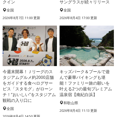
クイン
サングラスが続々リリース
全国
全国
2026年8月7日 11:00
更新
2026年8月4日 17:00
更新
今週末開幕！Ｊリーグのス
キッズパーク＆プールで遊
タジアムグルメ約2000店舗
んで豪華バイキングも堪
をガイドする食べログサー
能！ファミリー旅の願いを
ビス「スタモグ」がローン
叶える2つの最旬プレミアム
チ！“おいしい”をスタジアム
温泉宿【南紀白浜】
観戦の入り口に
和歌山県
全国
2026年8月4日 11:13
更新
2026年8月4日 14:50
更新