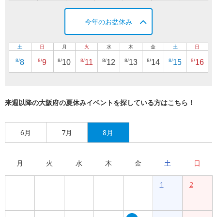
今年のお盆休み
土
日
月
火
水
木
金
土
日
8/
8/
8/
8/
8/
8/
8/
8/
8/
8
9
10
11
12
13
14
15
16
来週以降の大阪府の夏休みイベントを探している方はこちら！
6月
7月
8月
月
火
水
木
金
土
日
1
2