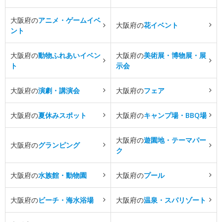
大阪府の
アニメ・ゲームイベ
大阪府の
花イベント
ント
大阪府の
動物ふれあいイベン
大阪府の
美術展・博物展・展
ト
示会
大阪府の
演劇・講演会
大阪府の
フェア
大阪府の
夏休みスポット
大阪府の
キャンプ場・BBQ場
大阪府の
遊園地・テーマパー
大阪府の
グランピング
ク
大阪府の
水族館・動物園
大阪府の
プール
大阪府の
ビーチ・海水浴場
大阪府の
温泉・スパリゾート