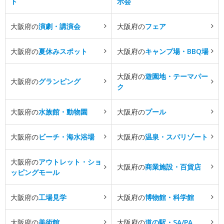
ト
示会
大阪府の
演劇・講演会
大阪府の
フェア
大阪府の
夏休みスポット
大阪府の
キャンプ場・BBQ場
大阪府の
遊園地・テーマパー
大阪府の
グランピング
ク
大阪府の
水族館・動物園
大阪府の
プール
大阪府の
ビーチ・海水浴場
大阪府の
温泉・スパリゾート
大阪府の
アウトレット・ショ
大阪府の
商業施設・百貨店
ッピングモール
大阪府の
工場見学
大阪府の
博物館・科学館
大阪府の
美術館
大阪府の
道の駅・SA/PA