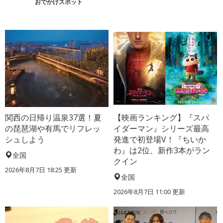
おでかけスポット
関西の日帰り温泉37選！夏
【映画ランキング】『スパ
の琵琶湖や有馬でリフレッ
イダーマン』シリーズ最高
シュしよう
発進で初登場V！『ちいか
わ』は2位、新作3本がラン
全国
クイン
2026年8月7日 18:25
更新
全国
2026年8月7日 11:00
更新