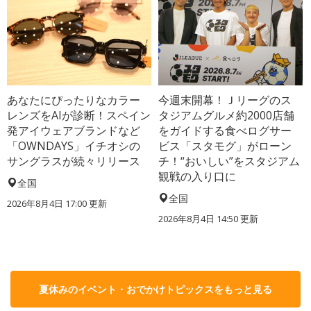
あなたにぴったりなカラー
今週末開幕！Ｊリーグのス
レンズをAIが診断！スペイン
タジアムグルメ約2000店舗
発アイウェアブランドなど
をガイドする食べログサー
「OWNDAYS」イチオシの
ビス「スタモグ」がローン
サングラスが続々リリース
チ！“おいしい”をスタジアム
観戦の入り口に
全国
全国
2026年8月4日 17:00
更新
2026年8月4日 14:50
更新
夏休みのイベント・おでかけトピックスをもっと見る