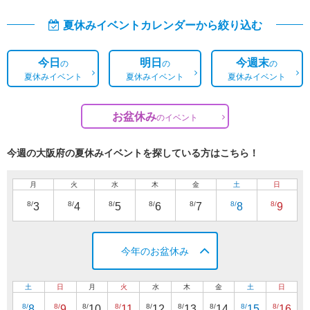
夏休みイベントカレンダーから絞り込む
今日
明日
今週末
の
の
の
夏休みイベント
夏休みイベント
夏休みイベント
お盆休み
の
イベント
今週の大阪府の夏休みイベントを探している方はこちら！
月
火
水
木
金
土
日
8/
8/
8/
8/
8/
8/
8/
3
4
5
6
7
8
9
今年のお盆休み
土
日
月
火
水
木
金
土
日
8/
8/
8/
8/
8/
8/
8/
8/
8/
8
9
10
11
12
13
14
15
16