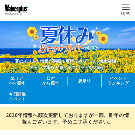
MENU
夏のイベント情報が満載！夏祭りやプール、海水浴場、
キャンプ場など遊べるスポットを大紹介
エリア
日付
イベント
夏祭り
から探す
から探す
ランキング
今日開催
イベント
2026年情報へ順次更新しておりますが一部、昨年の情
報もございます。予めご了承ください。