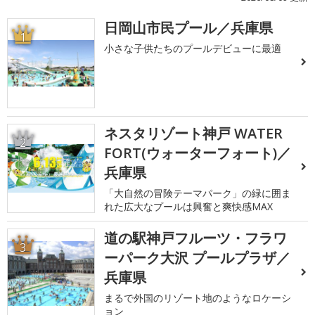
日岡山市民プール／兵庫県
1
小さな子供たちのプールデビューに最適
ネスタリゾート神戸 WATER
2
FORT(ウォーターフォート)／
兵庫県
「大自然の冒険テーマパーク」の緑に囲ま
れた広大なプールは興奮と爽快感MAX
道の駅神戸フルーツ・フラワ
3
ーパーク大沢 プールプラザ／
兵庫県
まるで外国のリゾート地のようなロケーシ
ョン