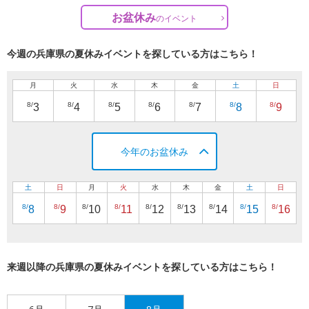
お盆休み
の
イベント
今週の兵庫県の夏休みイベントを探している方はこちら！
月
火
水
木
金
土
日
8/
8/
8/
8/
8/
8/
8/
3
4
5
6
7
8
9
今年のお盆休み
土
日
月
火
水
木
金
土
日
8/
8/
8/
8/
8/
8/
8/
8/
8/
8
9
10
11
12
13
14
15
16
来週以降の兵庫県の夏休みイベントを探している方はこちら！