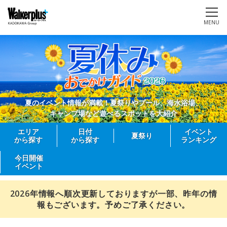
MENU
夏のイベント情報が満載！夏祭りやプール、海水浴場、
キャンプ場など遊べるスポットを大紹介
エリア
日付
イベント
夏祭り
から探す
から探す
ランキング
今日開催
イベント
2026年情報へ順次更新しておりますが一部、昨年の情
報もございます。予めご了承ください。