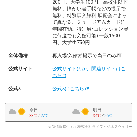
200円、大学生100円、高校生以下
無料、障がい者手帳などの提示で
無料。特別展入館料 展覧会によっ
て異なる。ミュージアムカード(1
年間有効。特別展･コレクション展
に何度でも入館可能) 一般1500
円、大学生750円
全体備考
再入場:入館券提示で当日のみ可
公式サイト
公式サイトほか、関連サイトはこ
ちら
公式X
公式Xはこちら
今日
明日
33℃
／
27℃
34℃
／
26℃
天気情報提供元：株式会社ライフビジネスウェザー