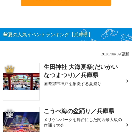
夏の人気イベントランキング【兵庫県】
2026/08/09 更新
生田神社 大海夏祭(だいかい
1
なつまつり)／兵庫県
国際都市神戸を象徴する夏祭り
こうべ海の盆踊り／兵庫県
2
メリケンパークを舞台にした関西最大級の
盆踊り大会