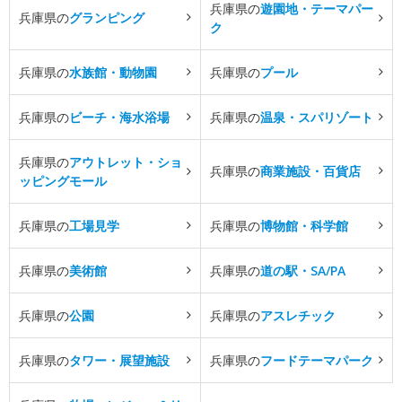
兵庫県の
遊園地・テーマパー
兵庫県の
グランピング
ク
兵庫県の
水族館・動物園
兵庫県の
プール
兵庫県の
ビーチ・海水浴場
兵庫県の
温泉・スパリゾート
兵庫県の
アウトレット・ショ
兵庫県の
商業施設・百貨店
ッピングモール
兵庫県の
工場見学
兵庫県の
博物館・科学館
兵庫県の
美術館
兵庫県の
道の駅・SA/PA
兵庫県の
公園
兵庫県の
アスレチック
兵庫県の
タワー・展望施設
兵庫県の
フードテーマパーク