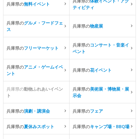
兵庫県の
体験イベント・アク
兵庫県の
無料イベント
ティビティ
兵庫県の
グルメ・フードフェ
兵庫県の
物産展
ス
兵庫県の
コンサート・音楽イ
兵庫県の
フリーマーケット
ベント
兵庫県の
アニメ・ゲームイベ
兵庫県の
花イベント
ント
兵庫県の
動物ふれあいイベン
兵庫県の
美術展・博物展・展
ト
示会
兵庫県の
演劇・講演会
兵庫県の
フェア
兵庫県の
夏休みスポット
兵庫県の
キャンプ場・BBQ場