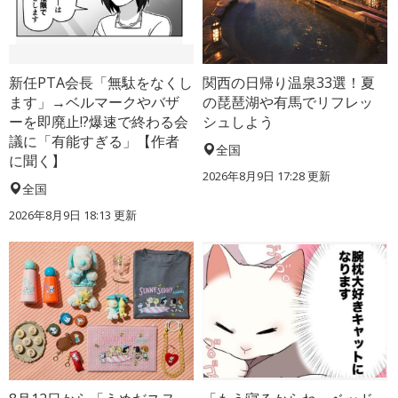
新任PTA会長「無駄をなくし
関西の日帰り温泉33選！夏
ます」→ベルマークやバザ
の琵琶湖や有馬でリフレッ
ーを即廃止!?爆速で終わる会
シュしよう
議に「有能すぎる」【作者
全国
に聞く】
2026年8月9日 17:28
更新
全国
2026年8月9日 18:13
更新