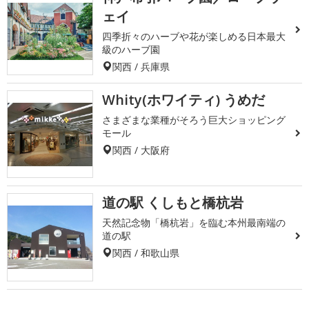
ェイ
四季折々のハーブや花が楽しめる日本最大
級のハーブ園
関西 / 兵庫県
Whity(ホワイティ) うめだ
さまざまな業種がそろう巨大ショッピング
モール
関西 / 大阪府
道の駅 くしもと橋杭岩
天然記念物「橋杭岩」を臨む本州最南端の
道の駅
関西 / 和歌山県