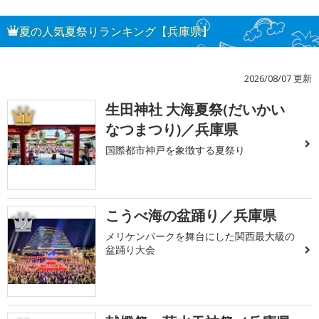
夏の人気夏祭りランキング【兵庫県】
2026/08/07 更新
生田神社 大海夏祭(だいかい
1
なつまつり)／兵庫県
国際都市神戸を象徴する夏祭り
こうべ海の盆踊り／兵庫県
2
メリケンパークを舞台にした関西最大級の
盆踊り大会