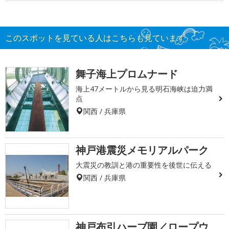
このスポットを見ている人はこちらも見ています
舞子海上プロムナード
海上47メートルから見る明石海峡は迫力満
点
関西 / 兵庫県
神戸港震災メモリアルパーク
大震災の教訓と港の重要性を後世に伝える
関西 / 兵庫県
神戸布引ハーブ園／ロープウ