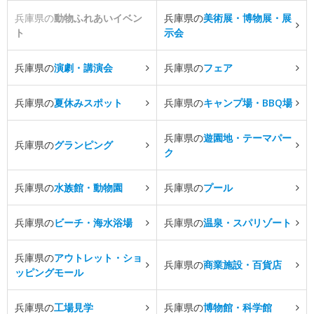
兵庫県の
動物ふれあいイベン
兵庫県の
美術展・博物展・展
ト
示会
兵庫県の
演劇・講演会
兵庫県の
フェア
兵庫県の
夏休みスポット
兵庫県の
キャンプ場・BBQ場
兵庫県の
遊園地・テーマパー
兵庫県の
グランピング
ク
兵庫県の
水族館・動物園
兵庫県の
プール
兵庫県の
ビーチ・海水浴場
兵庫県の
温泉・スパリゾート
兵庫県の
アウトレット・ショ
兵庫県の
商業施設・百貨店
ッピングモール
兵庫県の
工場見学
兵庫県の
博物館・科学館