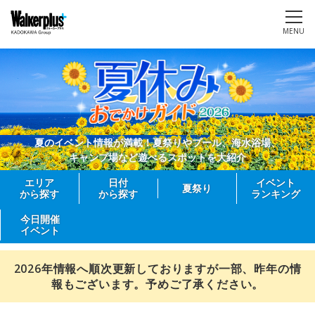
MENU
夏のイベント情報が満載！夏祭りやプール、海水浴場、
キャンプ場など遊べるスポットを大紹介
エリア
日付
イベント
夏祭り
から探す
から探す
ランキング
今日開催
イベント
2026年情報へ順次更新しておりますが一部、昨年の情
報もございます。予めご了承ください。