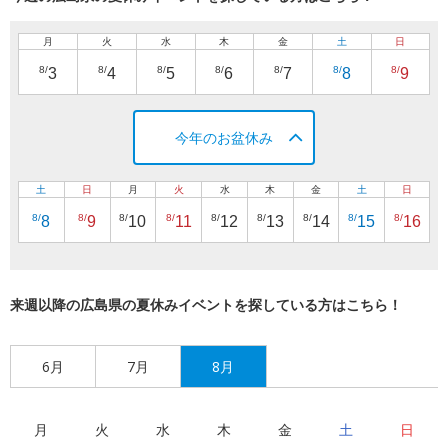
月
火
水
木
金
土
日
8/
8/
8/
8/
8/
8/
8/
3
4
5
6
7
8
9
今年のお盆休み
土
日
月
火
水
木
金
土
日
8/
8/
8/
8/
8/
8/
8/
8/
8/
8
9
10
11
12
13
14
15
16
来週以降の広島県の夏休みイベントを探している方はこちら！
6月
7月
8月
月
火
水
木
金
土
日