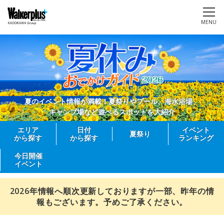
MENU
夏のイベント情報が満載！夏祭りやプール、海水浴場、
キャンプ場など遊べるスポットを大紹介
エリア
日付
イベント
夏祭り
から探す
から探す
ランキング
今日開催
イベント
2026年情報へ順次更新しておりますが一部、昨年の情
報もございます。予めご了承ください。