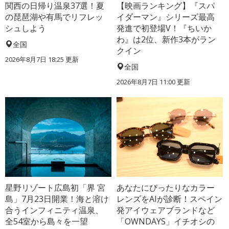
関西の日帰り温泉37選！夏
【映画ランキング】『スパ
の琵琶湖や有馬でリフレッ
イダーマン』シリーズ最高
シュしよう
発進で初登場V！『ちいか
わ』は2位、新作3本がラン
全国
クイン
2026年8月7日 18:25
更新
全国
2026年8月7日 11:00
更新
星野リゾート広島初「界 宮
あなたにぴったりなカラー
島」7月23日開業！海と溶け
レンズをAIが診断！スペイン
合うインフィニティ温泉、
発アイウェアブランドなど
全54室から島々を一望
「OWNDAYS」イチオシの