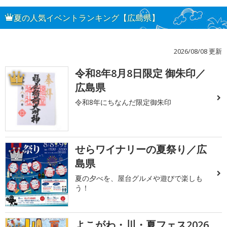
夏の人気イベントランキング【広島県】
2026/08/08 更新
令和8年8月8日限定 御朱印／
1
広島県
令和8年にちなんだ限定御朱印
せらワイナリーの夏祭り／広
2
島県
夏の夕べを、屋台グルメや遊びで楽しも
う！
よこがわ・川・夏フェス2026