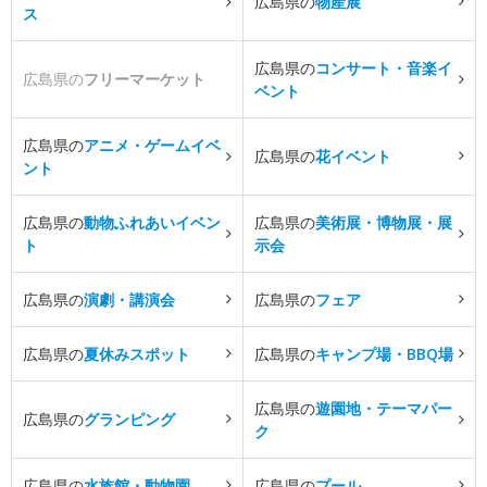
広島県の
物産展
ス
広島県の
コンサート・音楽イ
広島県の
フリーマーケット
ベント
広島県の
アニメ・ゲームイベ
広島県の
花イベント
ント
広島県の
動物ふれあいイベン
広島県の
美術展・博物展・展
ト
示会
広島県の
演劇・講演会
広島県の
フェア
広島県の
夏休みスポット
広島県の
キャンプ場・BBQ場
広島県の
遊園地・テーマパー
広島県の
グランピング
ク
広島県の
水族館・動物園
広島県の
プール