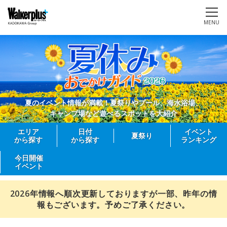
MENU
夏のイベント情報が満載！夏祭りやプール、海水浴場、
キャンプ場など遊べるスポットを大紹介
エリア
日付
イベント
夏祭り
から探す
から探す
ランキング
今日開催
イベント
2026年情報へ順次更新しておりますが一部、昨年の情
報もございます。予めご了承ください。