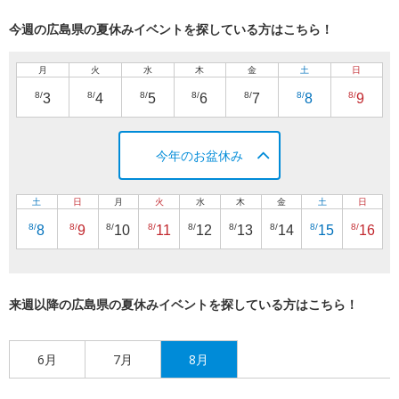
今週の広島県の夏休みイベントを探している方はこちら！
月
火
水
木
金
土
日
8/
8/
8/
8/
8/
8/
8/
3
4
5
6
7
8
9
今年のお盆休み
土
日
月
火
水
木
金
土
日
8/
8/
8/
8/
8/
8/
8/
8/
8/
8
9
10
11
12
13
14
15
16
来週以降の広島県の夏休みイベントを探している方はこちら！
6月
7月
8月