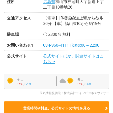
住所
広島県
福山市神辺町大字新道上字
二丁目10番地26
交通アクセス
【電車】JR福塩線道上駅から徒歩
30分 【車】福山東ICから約15分
駐車場
〇 2300台 無料
お問い合わせ1
084-960-4111 代表9:00～22:00
公式サイト
公式サイトほか、関連サイトはこ
ちら
今日
明日
37℃
／
29℃
36℃
／
30℃
天気情報提供元：株式会社ライフビジネスウェザー
営業時間や料金、公式サイトの
情報を見る