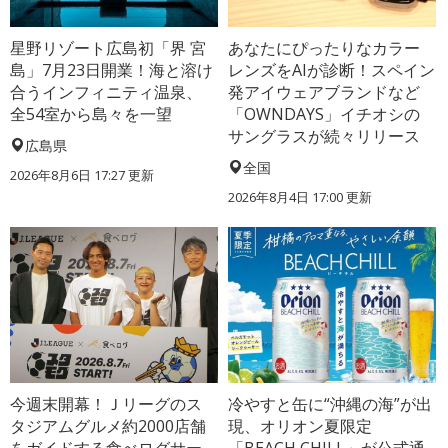
星野リゾート広島初「界 宮
あなたにぴったりなカラー
島」7月23日開業！海と溶け
レンズをAIが診断！スペイン
合うインフィニティ温泉、
発アイウェアブランドなど
全54室から島々を一望
「OWNDAYS」イチオシの
サングラスが続々リリース
広島県
全国
2026年8月6日 17:27
更新
2026年8月4日 17:00
更新
今週末開幕！Ｊリーグのス
冷やすと缶に“沖縄の海”が出
タジアムグルメ約2000店舗
現、オリオン夏限定
をガイドする食べログサー
「BEACH CHILL」が公式通