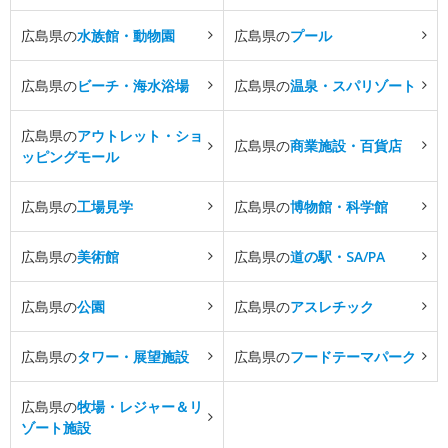
広島県の
水族館・動物園
広島県の
プール
広島県の
ビーチ・海水浴場
広島県の
温泉・スパリゾート
広島県の
アウトレット・ショ
広島県の
商業施設・百貨店
ッピングモール
広島県の
工場見学
広島県の
博物館・科学館
広島県の
美術館
広島県の
道の駅・SA/PA
広島県の
公園
広島県の
アスレチック
広島県の
タワー・展望施設
広島県の
フードテーマパーク
広島県の
牧場・レジャー＆リ
ゾート施設