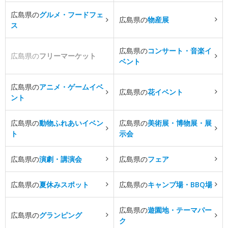
広島県の
グルメ・フードフェ
広島県の
物産展
ス
広島県の
コンサート・音楽イ
広島県の
フリーマーケット
ベント
広島県の
アニメ・ゲームイベ
広島県の
花イベント
ント
広島県の
動物ふれあいイベン
広島県の
美術展・博物展・展
ト
示会
広島県の
演劇・講演会
広島県の
フェア
広島県の
夏休みスポット
広島県の
キャンプ場・BBQ場
広島県の
遊園地・テーマパー
広島県の
グランピング
ク