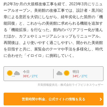
約2年3か月の大規模改修工事を経て、2023年3月にリニュ
ーアルオープン。美術館の改修工事では、設計者・黒川紀
章による意匠を大切にしながら、経年劣化した箇所の「機
能回復」と、これからの美術館に求められる機能を追加す
る「機能拡張」を行なった。館内のバリアフリー化が進ん
だほか、カフェやミュージアムショップもリニューアル。
再開後は、より使いやすく過ごしやすい、開かれた美術館
を目指すと共に、展覧会のテーマや手法を多様化し、時代
に合わせた「イロイロ」に挑戦していく。
今日
明日
36℃
／
27℃
34℃
／
27℃
天気情報提供元：株式会社ライフビジネスウェザー
営業時間や料金、公式サイトの
情報を見る