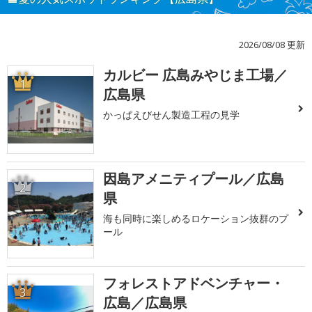
2026/08/08 更新
カルビー 広島みやじま工場／
1
広島県
かっぱえびせん製造工程の見学
因島アメニティプール／広島
2
県
海も同時に楽しめるロケーション抜群のプ
ール
フォレストアドベンチャー・
3
広島／広島県