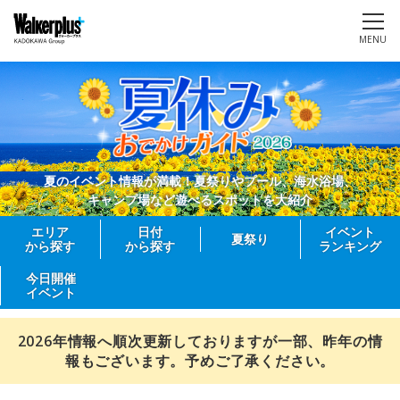
MENU
夏のイベント情報が満載！夏祭りやプール、海水浴場、
キャンプ場など遊べるスポットを大紹介
エリア
日付
イベント
夏祭り
から探す
から探す
ランキング
今日開催
イベント
2026年情報へ順次更新しておりますが一部、昨年の情
報もございます。予めご了承ください。