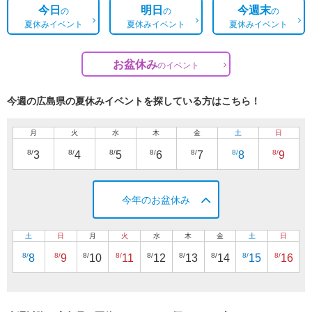
今日
明日
今週末
の
の
の
夏休みイベント
夏休みイベント
夏休みイベント
お盆休み
の
イベント
今週の広島県の夏休みイベントを探している方はこちら！
月
火
水
木
金
土
日
8/
8/
8/
8/
8/
8/
8/
3
4
5
6
7
8
9
今年のお盆休み
土
日
月
火
水
木
金
土
日
8/
8/
8/
8/
8/
8/
8/
8/
8/
8
9
10
11
12
13
14
15
16