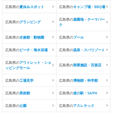
広島県の
夏休みスポット
広島県の
キャンプ場・BBQ場
広島県の
遊園地・テーマパー
広島県の
グランピング
ク
広島県の
水族館・動物園
広島県の
プール
広島県の
ビーチ・海水浴場
広島県の
温泉・スパリゾート
広島県の
アウトレット・ショ
広島県の
商業施設・百貨店
ッピングモール
広島県の
工場見学
広島県の
博物館・科学館
広島県の
美術館
広島県の
道の駅・SA/PA
広島県の
公園
広島県の
アスレチック