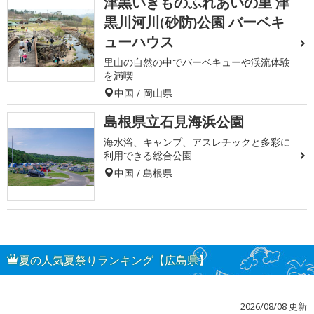
津黒いきものふれあいの里 津
黒川河川(砂防)公園 バーベキ
ューハウス
里山の自然の中でバーベキューや渓流体験
を満喫
中国 / 岡山県
島根県立石見海浜公園
海水浴、キャンプ、アスレチックと多彩に
利用できる総合公園
中国 / 島根県
夏の人気夏祭りランキング【広島県】
2026/08/08 更新