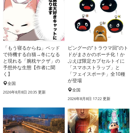
「もう寝るからね」ベッド
ピングーの“トラウマ回”のト
で待機する白猫→冬になる
ドがまさかのポーチ化！か
と現れる「腕枕ヤクザ」の
ぷえぼ限定カプセルトイに
予想外な生態【作者に聞
「スマホストラップ」と
く】
「フェイスポーチ」全10種
が登場
全国
全国
2026年8月8日 20:35
更新
2026年8月8日 17:22
更新