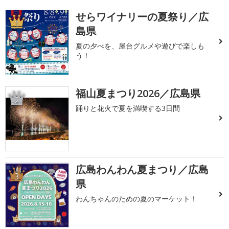
せらワイナリーの夏祭り／広
1
島県
夏の夕べを、屋台グルメや遊びで楽しも
う！
福山夏まつり2026／広島県
2
踊りと花火で夏を満喫する3日間
広島わんわん夏まつり／広島
3
県
わんちゃんのための夏のマーケット！