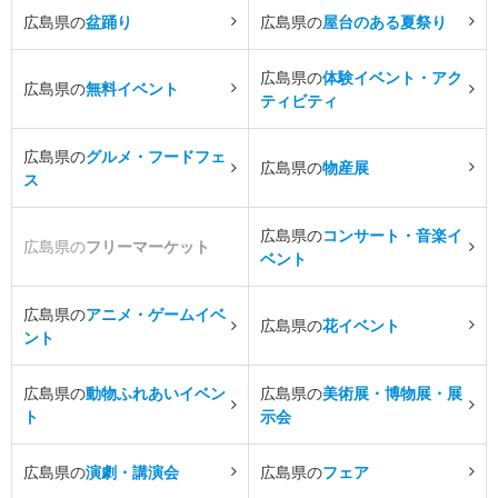
広島県の
盆踊り
広島県の
屋台のある夏祭り
広島県の
体験イベント・アク
広島県の
無料イベント
ティビティ
広島県の
グルメ・フードフェ
広島県の
物産展
ス
広島県の
コンサート・音楽イ
広島県の
フリーマーケット
ベント
広島県の
アニメ・ゲームイベ
広島県の
花イベント
ント
広島県の
動物ふれあいイベン
広島県の
美術展・博物展・展
ト
示会
広島県の
演劇・講演会
広島県の
フェア