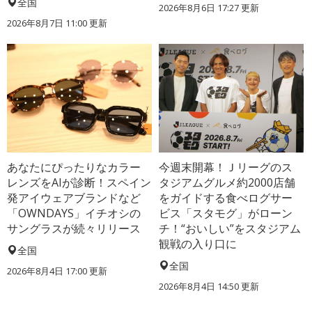
全国
2026年8月6日 17:27
更新
2026年8月7日 11:00
更新
あなたにぴったりなカラー
今週末開幕！Ｊリーグのス
レンズをAIが診断！スペイン
タジアムグルメ約2000店舗
発アイウェアブランドなど
をガイドする食べログサー
「OWNDAYS」イチオシの
ビス「スタモグ」がローン
サングラスが続々リリース
チ！“おいしい”をスタジアム
観戦の入り口に
全国
全国
2026年8月4日 17:00
更新
2026年8月4日 14:50
更新