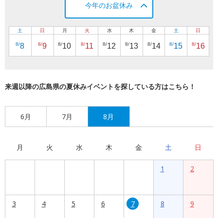
今年のお盆休み
土
日
月
火
水
木
金
土
日
8/
8/
8/
8/
8/
8/
8/
8/
8/
8
9
10
11
12
13
14
15
16
来週以降の広島県の夏休みイベントを探している方はこちら！
6月
7月
8月
月
火
水
木
金
土
日
1
2
3
4
5
6
7
8
9