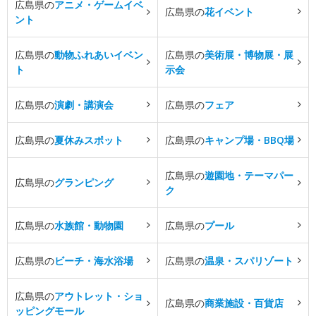
広島県の
アニメ・ゲームイベ
広島県の
花イベント
ント
広島県の
動物ふれあいイベン
広島県の
美術展・博物展・展
ト
示会
広島県の
演劇・講演会
広島県の
フェア
広島県の
夏休みスポット
広島県の
キャンプ場・BBQ場
広島県の
遊園地・テーマパー
広島県の
グランピング
ク
広島県の
水族館・動物園
広島県の
プール
広島県の
ビーチ・海水浴場
広島県の
温泉・スパリゾート
広島県の
アウトレット・ショ
広島県の
商業施設・百貨店
ッピングモール