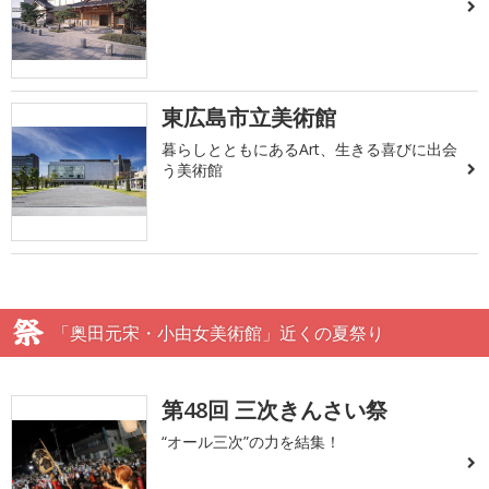
東広島市立美術館
暮らしとともにあるArt、生きる喜びに出会
う美術館
「奥田元宋・小由女美術館」近くの夏祭り
第48回 三次きんさい祭
“オール三次”の力を結集！