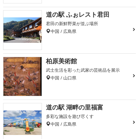
道の駅 ふぉレスト君田
君田の新鮮野菜が並ぶ場所
中国 / 広島県
柏原美術館
武士生活を彩った武家の芸術品を展示
中国 / 山口県
道の駅 湖畔の里福富
多彩な施設を遊び尽くす
中国 / 広島県