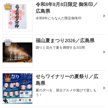
令和8年8月8日限定 御朱印／
1
広島県
令和8年にちなんだ限定御朱印
福山夏まつり2026／広島県
2
踊りと花火で夏を満喫する3日間
せらワイナリーの夏祭り／広
3
島県
夏の夕べを、屋台グルメや遊びで楽しも
う！