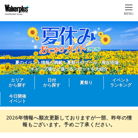
MENU
夏のイベント情報が満載！夏祭りやプール、海水浴場、
キャンプ場など遊べるスポットを大紹介
エリア
日付
イベント
夏祭り
から探す
から探す
ランキング
今日開催
イベント
2026年情報へ順次更新しておりますが一部、昨年の情
報もございます。予めご了承ください。