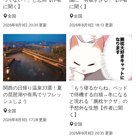
に聞く】
に聞く】
全国
全国
2026年8月9日 20:30
更新
2026年8月9日 18:13
更新
関西の日帰り温泉33選！夏
「もう寝るからね」ベッド
の琵琶湖や有馬でリフレッ
で待機する白猫→冬になる
シュしよう
と現れる「腕枕ヤクザ」の
予想外な生態【作者に聞
全国
く】
2026年8月9日 17:28
更新
全国
2026年8月8日 20:35
更新