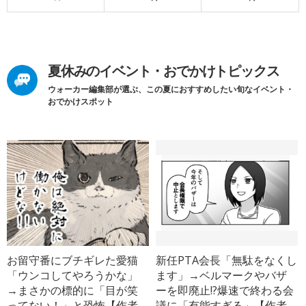
夏休みのイベント・おでかけトピックス
ウォーカー編集部が選ぶ、この夏におすすめしたい旬なイベント・
おでかけスポット
お留守番にブチギレた愛猫
新任PTA会長「無駄をなくし
「ウンコしてやろうかな」
ます」→ベルマークやバザ
→まさかの標的に「目が笑
ーを即廃止!?爆速で終わる会
ってない！」と恐怖【作者
議に「有能すぎる」【作者