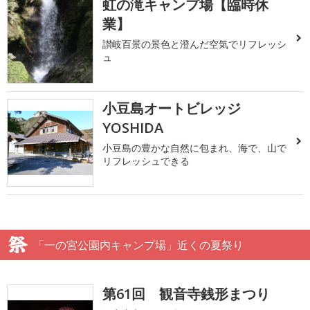
虹の滝キャンプ場【臨時休
業】
讃岐百景の景色と澄んだ空気でリフレッシ
ュ
小豆島オートビレッジ
YOSHIDA
小豆島の豊かな自然に包まれ、海で、山で
リフレッシュできる
「一の宮公園内キャンプ場」近くの夏祭り
第61回 観音寺銭形まつり