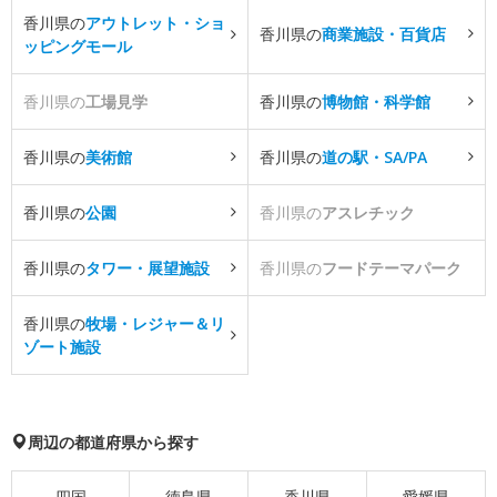
香川県の
アウトレット・ショ
香川県の
商業施設・百貨店
ッピングモール
香川県の
工場見学
香川県の
博物館・科学館
香川県の
美術館
香川県の
道の駅・SA/PA
香川県の
公園
香川県の
アスレチック
香川県の
タワー・展望施設
香川県の
フードテーマパーク
香川県の
牧場・レジャー＆リ
ゾート施設
周辺の都道府県から探す
四国
徳島県
香川県
愛媛県