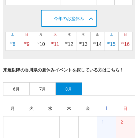
今年のお盆休み
土
日
月
火
水
木
金
土
日
8/
8/
8/
8/
8/
8/
8/
8/
8/
8
9
10
11
12
13
14
15
16
来週以降の香川県の夏休みイベントを探している方はこちら！
6月
7月
8月
月
火
水
木
金
土
日
1
2