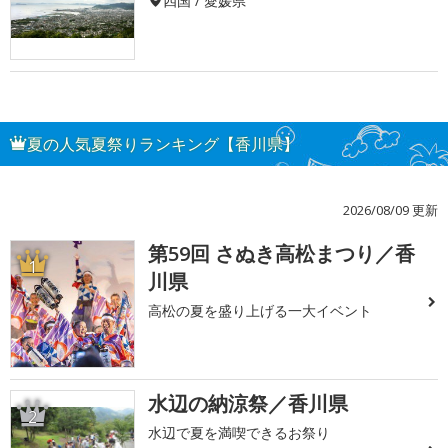
四国 / 愛媛県
夏の人気夏祭りランキング【香川県】
2026/08/09 更新
第59回 さぬき高松まつり／香
1
川県
高松の夏を盛り上げる一大イベント
水辺の納涼祭／香川県
2
水辺で夏を満喫できるお祭り