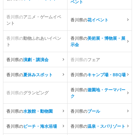
ベント
香川県の
アニメ・ゲームイベ
香川県の
花イベント
ント
香川県の
動物ふれあいイベン
香川県の
美術展・博物展・展
ト
示会
香川県の
演劇・講演会
香川県の
フェア
香川県の
夏休みスポット
香川県の
キャンプ場・BBQ場
香川県の
遊園地・テーマパー
香川県の
グランピング
ク
香川県の
水族館・動物園
香川県の
プール
香川県の
ビーチ・海水浴場
香川県の
温泉・スパリゾート