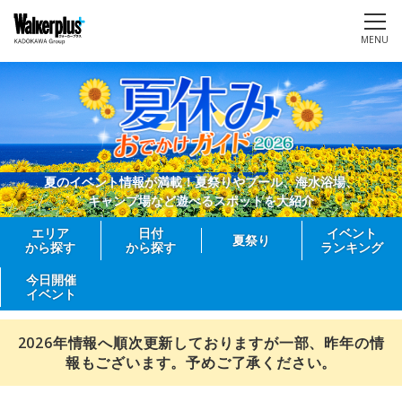
MENU
夏のイベント情報が満載！夏祭りやプール、海水浴場、
キャンプ場など遊べるスポットを大紹介
エリア
日付
イベント
夏祭り
から探す
から探す
ランキング
今日開催
イベント
2026年情報へ順次更新しておりますが一部、昨年の情
報もございます。予めご了承ください。