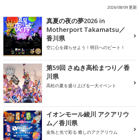
2026/08/09 更新
真夏の夜の夢2026 in
1
Motherport Takamatsu／
香川県
空に心を躍らせよう！明日へのビート！
第59回 さぬき高松まつり／香
2
川県
高松の夏を盛り上げる一大イベント
イオンモール綾川 アクアリウ
3
ム／香川県
金魚と光で彩る 癒しのアクアリウム