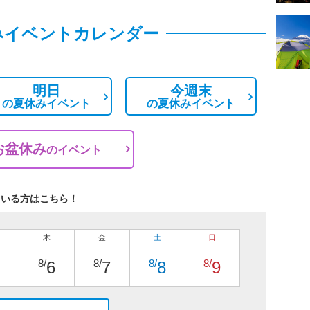
みイベントカレンダー
明日
今週末
の
夏休みイベント
の
夏休みイベント
お盆休み
の
イベント
ている方はこちら！
木
金
土
日
8/
8/
8/
8/
6
7
8
9