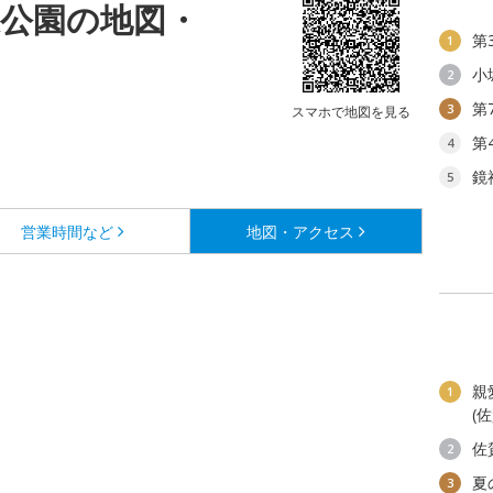
森公園の地図・
第
1
小
2
第
3
スマホで地図を見る
第
4
鏡
5
営業時間など
地図・アクセス
親
1
(
佐
2
夏
3