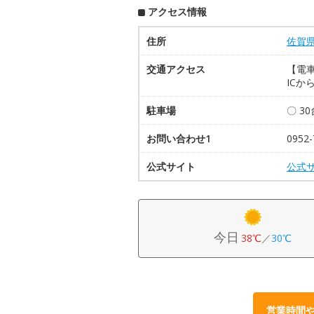
アクセス情報
住所
佐賀
交通アクセス
【電車
ICか
駐車場
〇 3
お問い合わせ1
095
公式サイト
公式
今日
38℃
／
30℃
営業時間