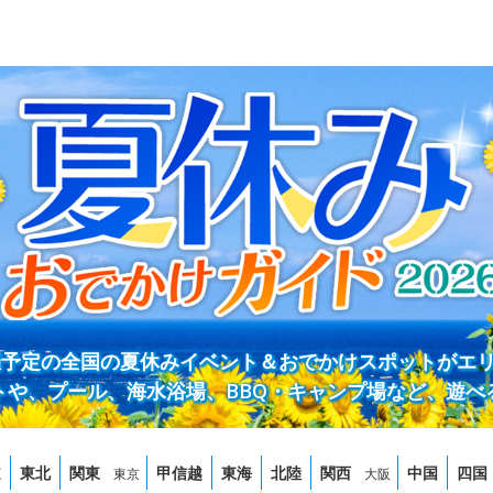
開催予定の全国の夏休みイベント＆おでかけスポットがエ
トや、プール、海水浴場、BBQ・キャンプ場など、遊べ
道
東北
関東
甲信越
東海
北陸
関西
中国
四国
東京
大阪