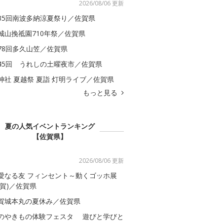
2026/08/06 更新
35回南波多納涼夏祭り／佐賀県
城山挽祗園710年祭／佐賀県
78回多久山笠／佐賀県
45回 うれしの土曜夜市／佐賀県
神社 夏越祭 夏詣 灯明ライブ／佐賀県
もっと見る
夏の人気イベントランキング
【佐賀県】
2026/08/06 更新
愛なる友 フィンセント～動くゴッホ展
佐賀)／佐賀県
賀城本丸の夏休み／佐賀県
のやきもの体験フェスタ 遊びと学びと