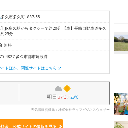
県
多久市多久町1887-55
】JR多久駅からタクシーで約20分 【車】長崎自動車道多久
ら約25分
0台 無料
2-75-4827 多久市都市建設課
サイトほか、関連サイトはこちら
明日
37℃
／
29℃
天気情報提供元：株式会社ライフビジネスウェザー
や料金、公式サイトの
情報を見る