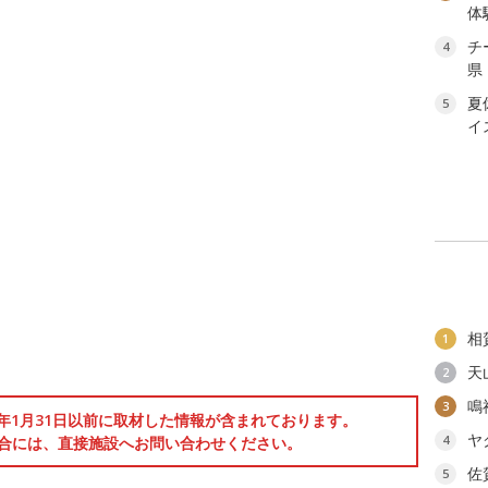
体
チ
4
県
夏
5
イ
相
1
天
2
鳴
3
6年1月31日以前に取材した情報が含まれております。
ヤ
4
合には、直接施設へお問い合わせください。
佐
5