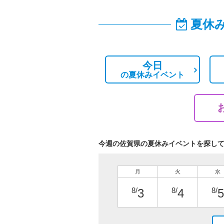
夏休
今日
の
夏休みイベント
今週の佐賀県の夏休みイベントを探し
月
火
水
8/
8/
8/
3
4
5