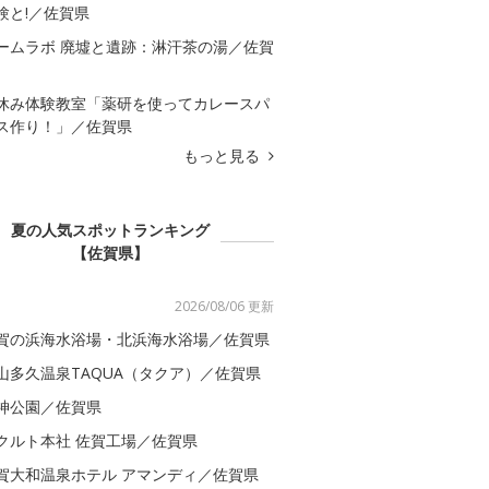
験と!／佐賀県
ームラボ 廃墟と遺跡：淋汗茶の湯／佐賀
休み体験教室「薬研を使ってカレースパ
ス作り！」／佐賀県
もっと見る
夏の人気スポットランキング
【佐賀県】
2026/08/06 更新
賀の浜海水浴場・北浜海水浴場／佐賀県
山多久温泉TAQUA（タクア）／佐賀県
神公園／佐賀県
クルト本社 佐賀工場／佐賀県
賀大和温泉ホテル アマンディ／佐賀県