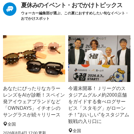
夏休みのイベント・おでかけトピックス
ウォーカー編集部が選ぶ、この夏におすすめしたい旬なイベント・
おでかけスポット
あなたにぴったりなカラー
今週末開幕！Ｊリーグのス
レンズをAIが診断！スペイン
タジアムグルメ約2000店舗
発アイウェアブランドなど
をガイドする食べログサー
「OWNDAYS」イチオシの
ビス「スタモグ」がローン
サングラスが続々リリース
チ！“おいしい”をスタジアム
観戦の入り口に
全国
全国
2026年8月4日 17:00
更新