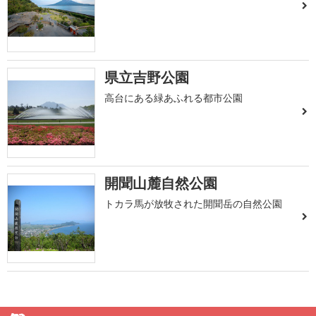
県立吉野公園
高台にある緑あふれる都市公園
開聞山麓自然公園
トカラ馬が放牧された開聞岳の自然公園