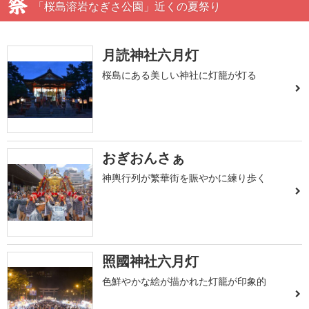
「桜島溶岩なぎさ公園」近くの夏祭り
月読神社六月灯
桜島にある美しい神社に灯籠が灯る
おぎおんさぁ
神輿行列が繁華街を賑やかに練り歩く
照國神社六月灯
色鮮やかな絵が描かれた灯籠が印象的