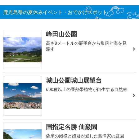
鹿児島県の夏休みイベント・おでかけスポット
峰田山公園
高さ8メートルの展望台から集落と海を見
渡す
城山公園城山展望台
600種以上の亜熱帯植物が自生する自然林
国指定名勝 仙巌園
薩摩の殿様と姫君が愛した島津家の庭園