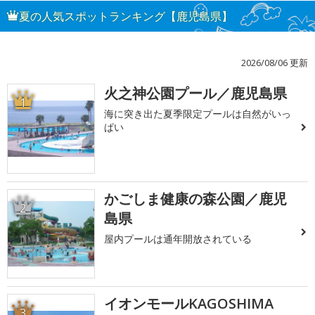
夏の人気スポットランキング【鹿児島県】
2026/08/06 更新
火之神公園プール／鹿児島県
1
海に突き出た夏季限定プールは自然がいっ
ぱい
かごしま健康の森公園／鹿児
2
島県
屋内プールは通年開放されている
イオンモールKAGOSHIMA
3