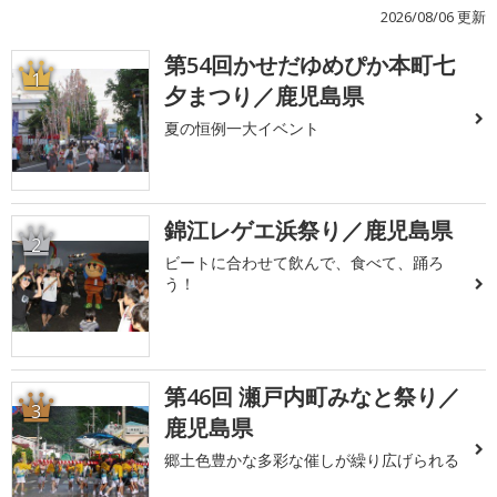
2026/08/06 更新
第54回かせだゆめぴか本町七
1
夕まつり／鹿児島県
夏の恒例一大イベント
錦江レゲエ浜祭り／鹿児島県
2
ビートに合わせて飲んで、食べて、踊ろ
う！
第46回 瀬戸内町みなと祭り／
3
鹿児島県
郷土色豊かな多彩な催しが繰り広げられる