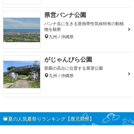
県営バンナ公園
バンナ岳に生きる亜熱帯性気候特有の動植
物を観察
九州 / 沖縄県
がじゃんびら公園
那覇の高台に位置する展望公園
九州 / 沖縄県
夏の人気夏祭りランキング【鹿児島県】