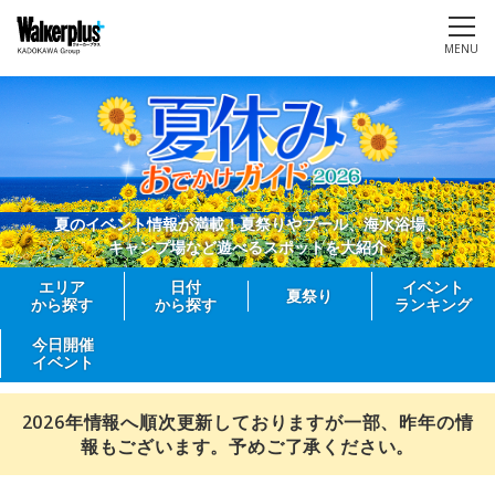
MENU
夏のイベント情報が満載！夏祭りやプール、海水浴場、
キャンプ場など遊べるスポットを大紹介
エリア
日付
イベント
夏祭り
から探す
から探す
ランキング
今日開催
イベント
2026年情報へ順次更新しておりますが一部、昨年の情
報もございます。予めご了承ください。