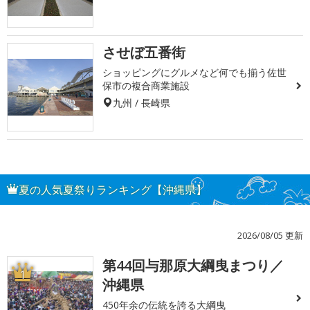
させぼ五番街
ショッピングにグルメなど何でも揃う佐世
保市の複合商業施設
九州 / 長崎県
夏の人気夏祭りランキング【沖縄県】
2026/08/05 更新
第44回与那原大綱曳まつり／
1
沖縄県
450年余の伝統を誇る大綱曳