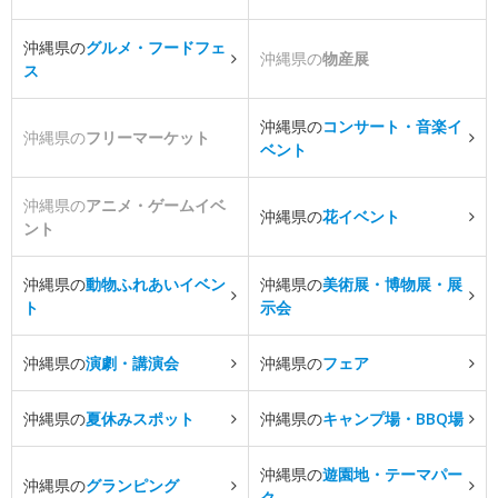
沖縄県の
グルメ・フードフェ
沖縄県の
物産展
ス
沖縄県の
コンサート・音楽イ
沖縄県の
フリーマーケット
ベント
沖縄県の
アニメ・ゲームイベ
沖縄県の
花イベント
ント
沖縄県の
動物ふれあいイベン
沖縄県の
美術展・博物展・展
ト
示会
沖縄県の
演劇・講演会
沖縄県の
フェア
沖縄県の
夏休みスポット
沖縄県の
キャンプ場・BBQ場
沖縄県の
遊園地・テーマパー
沖縄県の
グランピング
ク