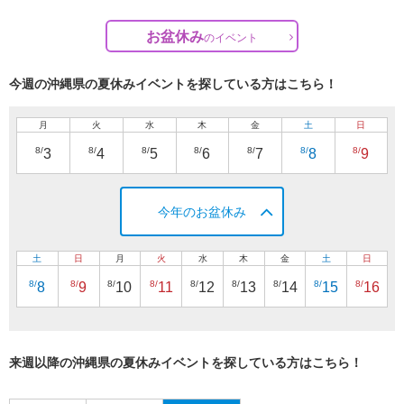
お盆休み
の
イベント
今週の沖縄県の夏休みイベントを探している方はこちら！
月
火
水
木
金
土
日
8/
8/
8/
8/
8/
8/
8/
3
4
5
6
7
8
9
今年のお盆休み
土
日
月
火
水
木
金
土
日
8/
8/
8/
8/
8/
8/
8/
8/
8/
8
9
10
11
12
13
14
15
16
来週以降の沖縄県の夏休みイベントを探している方はこちら！