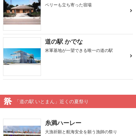
ペリーも立ち寄った宿場
道の駅 かでな
米軍基地が一望できる唯一の道の駅
「道の駅 いとまん」近くの夏祭り
糸満ハーレー
大漁祈願と航海安全を願う漁師の祭り