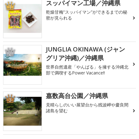
スッパイマン工場／沖縄県
1
乾燥甘梅“スッパイマン”ができるまでの秘
密が見られる
JUNGLIA OKINAWA (ジャン
2
グリア沖縄)／沖縄県
世界自然遺産「やんばる」を擁する沖縄北
部で満喫するPower Vacance!!
嘉数高台公園／沖縄県
3
見晴らしのいい展望台から残波岬や慶良間
諸島を望む