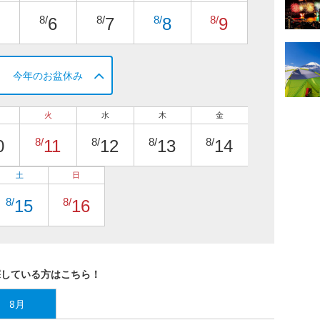
8/
8/
8/
8/
6
7
8
9
今年のお盆休み
火
水
木
金
8/
8/
8/
8/
0
11
12
13
14
土
日
8/
8/
15
16
探している方はこちら！
8月