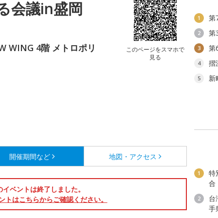
る会議in盛岡
第
1
第
2
 WING 4階 メトロポリ
第
3
このページをスマホで
見る
摺
4
新
5
開催期間など
地図・アクセス
特
1
合
のイベントは終了しました。
台
ントはこちらからご確認ください。
2
手