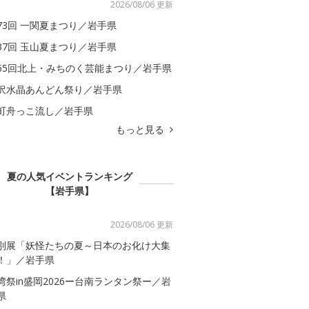
2026/08/06 更新
73回 一関夏まつり／岩手県
37回 玉山夏まつり／岩手県
65回北上・みちのく芸能まつり／岩手県
沢水晶あんどん祭り／岩手県
町舟っこ流し／岩手県
もっと見る
夏の人気イベントランキング
【岩手県】
2026/08/06 更新
別展「妖怪たちの夏～日本のお化け大集
！」／岩手県
湾祭in盛岡2026ー台南ランタン祭ー／岩
県