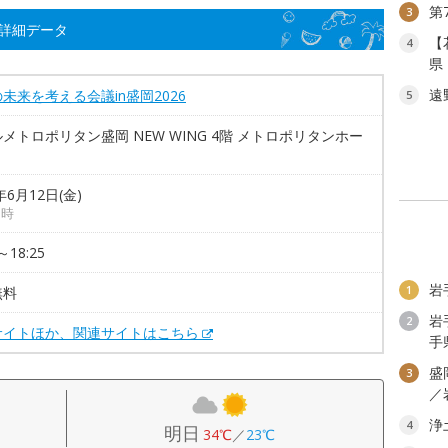
第
3
の詳細データ
【
4
県
遠
未来を考える会議in盛岡2026
5
メトロポリタン盛岡 NEW WING 4階 メトロポリタンホー
年6月12日(金)
5時
～18:25
岩
1
無料
岩
2
サイトほか、関連サイトはこちら
手
盛
3
／
浄
4
明日
34℃
／
23℃