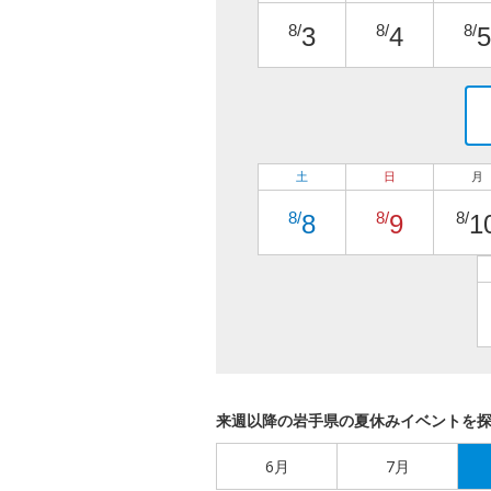
8/
8/
8/
3
4
5
土
日
月
8/
8/
8/
8
9
1
来週以降の岩手県の夏休みイベントを
6月
7月