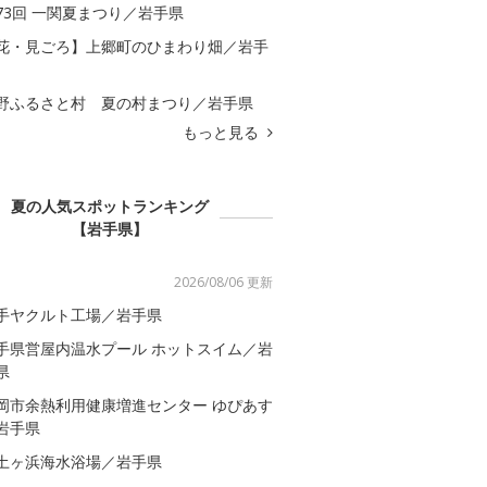
73回 一関夏まつり／岩手県
花・見ごろ】上郷町のひまわり畑／岩手
野ふるさと村 夏の村まつり／岩手県
もっと見る
夏の人気スポットランキング
【岩手県】
2026/08/06 更新
手ヤクルト工場／岩手県
手県営屋内温水プール ホットスイム／岩
県
岡市余熱利用健康増進センター ゆぴあす
岩手県
土ヶ浜海水浴場／岩手県