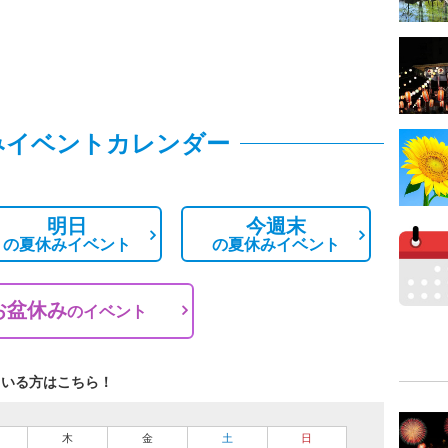
みイベントカレンダー
明日
今週末
の
夏休みイベント
の
夏休みイベント
お盆休み
の
イベント
ている方はこちら！
木
金
土
日