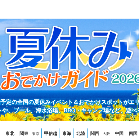
開催予定の全国の夏休みイベント＆おでかけスポットがエ
トや、プール、海水浴場、BBQ・キャンプ場など、遊べ
道
東北
関東
甲信越
東海
北陸
関西
中国
四国
東京
大阪