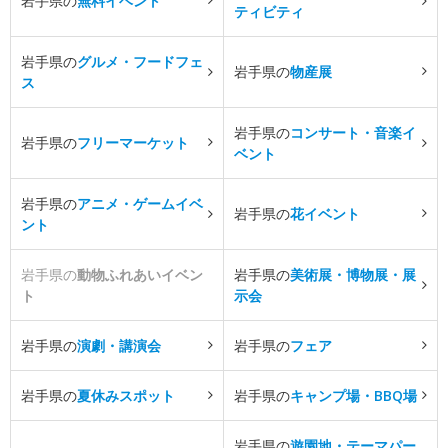
岩手県の
無料イベント
ティビティ
岩手県の
グルメ・フードフェ
岩手県の
物産展
ス
岩手県の
コンサート・音楽イ
岩手県の
フリーマーケット
ベント
岩手県の
アニメ・ゲームイベ
岩手県の
花イベント
ント
岩手県の
動物ふれあいイベン
岩手県の
美術展・博物展・展
ト
示会
岩手県の
演劇・講演会
岩手県の
フェア
岩手県の
夏休みスポット
岩手県の
キャンプ場・BBQ場
岩手県の
遊園地・テーマパー