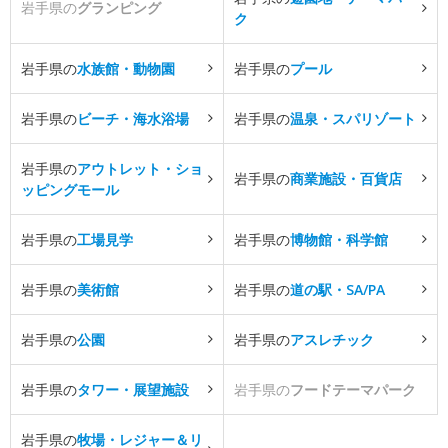
岩手県の
グランピング
ク
岩手県の
水族館・動物園
岩手県の
プール
岩手県の
ビーチ・海水浴場
岩手県の
温泉・スパリゾート
岩手県の
アウトレット・ショ
岩手県の
商業施設・百貨店
ッピングモール
岩手県の
工場見学
岩手県の
博物館・科学館
岩手県の
美術館
岩手県の
道の駅・SA/PA
岩手県の
公園
岩手県の
アスレチック
岩手県の
タワー・展望施設
岩手県の
フードテーマパーク
岩手県の
牧場・レジャー＆リ