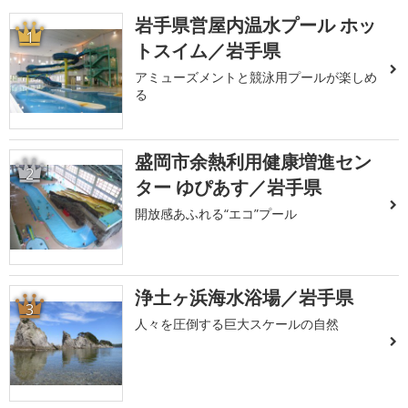
岩手県営屋内温水プール ホッ
1
トスイム／岩手県
アミューズメントと競泳用プールが楽しめ
る
盛岡市余熱利用健康増進セン
2
ター ゆぴあす／岩手県
開放感あふれる“エコ”プール
浄土ヶ浜海水浴場／岩手県
3
人々を圧倒する巨大スケールの自然