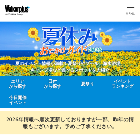
MENU
夏のイベント情報が満載！夏祭りやプール、海水浴場、
キャンプ場など遊べるスポットを大紹介
エリア
日付
イベント
夏祭り
から探す
から探す
ランキング
今日開催
イベント
2026年情報へ順次更新しておりますが一部、昨年の情
報もございます。予めご了承ください。