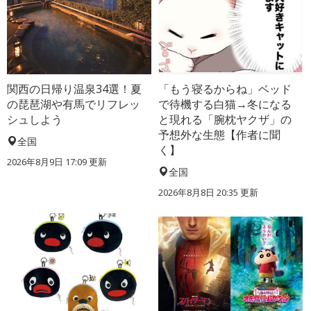
関西の日帰り温泉34選！夏
「もう寝るからね」ベッド
の琵琶湖や有馬でリフレッ
で待機する白猫→冬になる
シュしよう
と現れる「腕枕ヤクザ」の
予想外な生態【作者に聞
全国
く】
2026年8月9日 17:09
更新
全国
2026年8月8日 20:35
更新