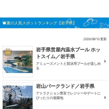
夏の人気スポットランキング【岩手県】
2026/08/10 更新
岩手県営屋内温水プール ホッ
1
トスイム／岩手県
アミューズメントと競泳用プールが楽しめ
る
岩山パークランド／岩手県
2
アトラクション豊富でレジャーやデートに
ぴったりの遊園地