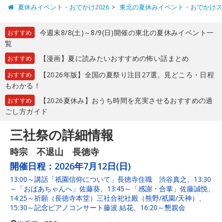
夏休みイベント・おでかけ2026
東北の夏休みイベント・おでかけ
今週末8/8(土)～8/9(日)開催の東北の夏休みイベント一
おすすめ
覧
【漫画】夏に読みたいおすすめの怖い話まとめ
おすすめ
【2026年版】全国の夏祭り注目27選。見どころ・日程
おすすめ
もわかる！
【2026夏休み】おうち時間を充実させるおすすめの過
おすすめ
ごし方ガイド
三社祭の詳細情報
時宗 不退山 長徳寺
開催日程：
2026年7月12日(日)
13:00～講話「祇園信仰について」長徳寺住職 渋谷真之、13:30
～「おばあちゃんへ」佐藤葵、13:45～「感謝・合掌」佐藤誠悦、
14:25～祈願（長徳寺本堂）三社合祀社殿（熊野/祇園/天神）、
15:30～記念ピアノコンサート藤波 結花、16:20～懇親会