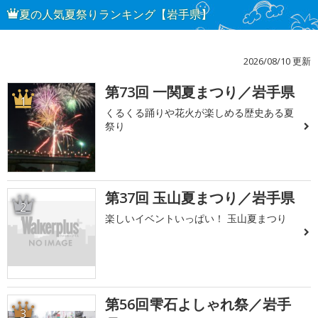
夏の人気夏祭りランキング【岩手県】
2026/08/10 更新
第73回 一関夏まつり／岩手県
1
くるくる踊りや花火が楽しめる歴史ある夏
祭り
第37回 玉山夏まつり／岩手県
2
楽しいイベントいっぱい！ 玉山夏まつり
第56回雫石よしゃれ祭／岩手
3