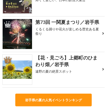
第73回 一関夏まつり／岩手県
2
くるくる踊りや花火が楽しめる歴史ある夏
祭り
【花・見ごろ】上郷町のひま
3
わり畑／岩手県
遠野の夏の絶景スポット
岩手県の夏の人気イベントランキング