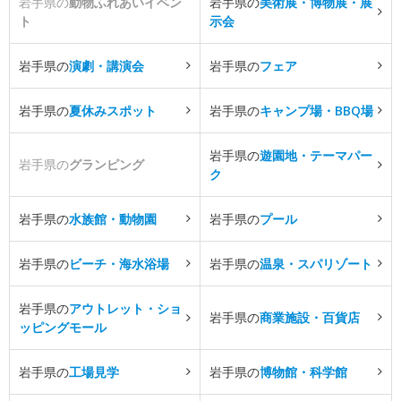
岩手県の
動物ふれあいイベン
岩手県の
美術展・博物展・展
ト
示会
岩手県の
演劇・講演会
岩手県の
フェア
岩手県の
夏休みスポット
岩手県の
キャンプ場・BBQ場
岩手県の
遊園地・テーマパー
岩手県の
グランピング
ク
岩手県の
水族館・動物園
岩手県の
プール
岩手県の
ビーチ・海水浴場
岩手県の
温泉・スパリゾート
岩手県の
アウトレット・ショ
岩手県の
商業施設・百貨店
ッピングモール
岩手県の
工場見学
岩手県の
博物館・科学館