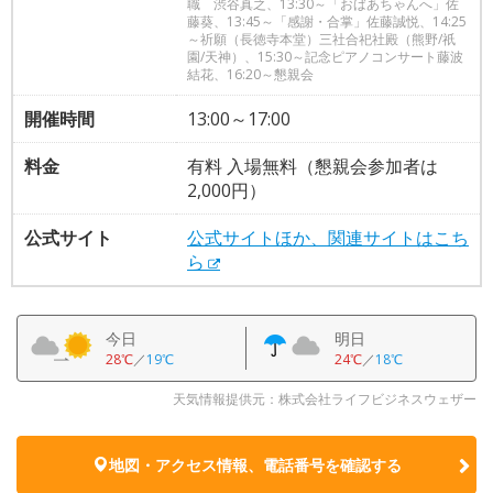
職 渋谷真之、13:30～「おばあちゃんへ」佐
藤葵、13:45～「感謝・合掌」佐藤誠悦、14:25
～祈願（長徳寺本堂）三社合祀社殿（熊野/祇
園/天神）、15:30～記念ピアノコンサート藤波
結花、16:20～懇親会
開催時間
13:00～17:00
料金
有料 入場無料（懇親会参加者は
2,000円）
公式サイト
公式サイトほか、関連サイトはこち
ら
今日
明日
28℃
／
19℃
24℃
／
18℃
天気情報提供元：株式会社ライフビジネスウェザー
地図・アクセス情報、電話番号を確認する