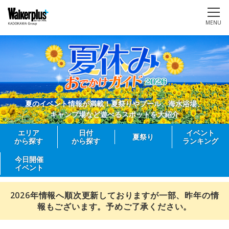
MENU
夏のイベント情報が満載！夏祭りやプール、海水浴場、
キャンプ場など遊べるスポットを大紹介
エリア
日付
イベント
夏祭り
から探す
から探す
ランキング
今日開催
イベント
2026年情報へ順次更新しておりますが一部、昨年の情
報もございます。予めご了承ください。