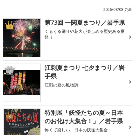
2026/08/08 更新
第73回 一関夏まつり／岩手県
1
くるくる踊りや花火が楽しめる歴史ある夏
祭り
江刺夏まつり 七夕まつり／岩
2
手県
江刺の夏の風物詩
特別展「妖怪たちの夏～日本
3
のお化け大集合！」／岩手県
怖くて楽しい、日本の妖怪大集合