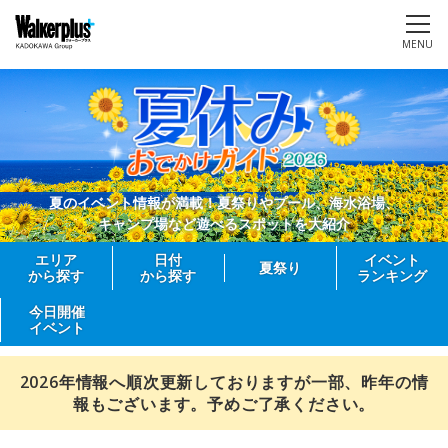
MENU
夏のイベント情報が満載！夏祭りやプール、海水浴場、
キャンプ場など遊べるスポットを大紹介
エリア
日付
イベント
夏祭り
から探す
から探す
ランキング
今日開催
イベント
2026年情報へ順次更新しておりますが一部、昨年の情
報もございます。予めご了承ください。