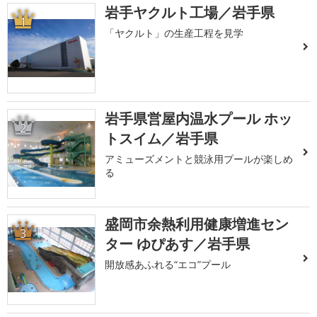
岩手ヤクルト工場／岩手県
1
「ヤクルト」の生産工程を見学
岩手県営屋内温水プール ホッ
2
トスイム／岩手県
アミューズメントと競泳用プールが楽しめ
る
盛岡市余熱利用健康増進セン
3
ター ゆぴあす／岩手県
開放感あふれる“エコ”プール