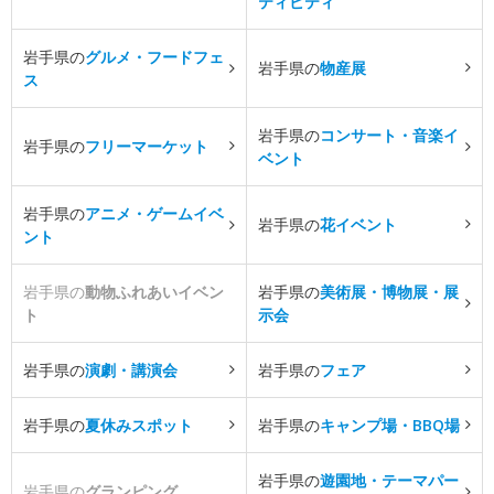
ティビティ
岩手県の
グルメ・フードフェ
岩手県の
物産展
ス
岩手県の
コンサート・音楽イ
岩手県の
フリーマーケット
ベント
岩手県の
アニメ・ゲームイベ
岩手県の
花イベント
ント
岩手県の
動物ふれあいイベン
岩手県の
美術展・博物展・展
ト
示会
岩手県の
演劇・講演会
岩手県の
フェア
岩手県の
夏休みスポット
岩手県の
キャンプ場・BBQ場
岩手県の
遊園地・テーマパー
岩手県の
グランピング