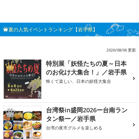
夏の人気イベントランキング【岩手県】
2026/08/06 更新
特別展「妖怪たちの夏～日本
1
のお化け大集合！」／岩手県
怖くて楽しい、日本の妖怪大集合
台湾祭in盛岡2026ー台南ラン
2
タン祭ー／岩手県
台湾の夜市グルメを楽しめる