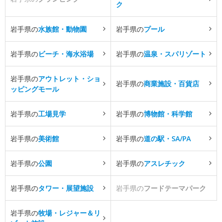
ク
岩手県の
水族館・動物園
岩手県の
プール
岩手県の
ビーチ・海水浴場
岩手県の
温泉・スパリゾート
岩手県の
アウトレット・ショ
岩手県の
商業施設・百貨店
ッピングモール
岩手県の
工場見学
岩手県の
博物館・科学館
岩手県の
美術館
岩手県の
道の駅・SA/PA
岩手県の
公園
岩手県の
アスレチック
岩手県の
タワー・展望施設
岩手県の
フードテーマパーク
岩手県の
牧場・レジャー＆リ