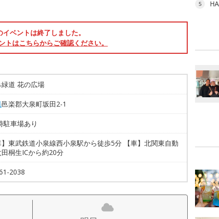
H
5
のイベントは終了しました。
ントはこちらからご確認ください。
緑道 花の広場
県
邑楽郡大泉町坂田2-1
時駐車場あり
車】東武鉄道小泉線西小泉駅から徒歩5分 【車】北関東自動
田桐生ICから約20分
61-2038