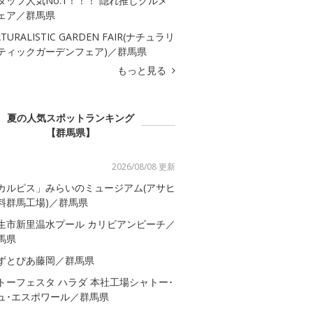
タッフ人気No.1！！！ 隠れ推しグルメ
ェア／群馬県
TURALISTIC GARDEN FAIR(ナチュラリ
ティックガーデンフェア)／群馬県
もっと見る
夏の人気スポットランキング
【群馬県】
2026/08/08 更新
カルピス」みらいのミュージアム(アサヒ
料群馬工場)／群馬県
生市新里温水プール カリビアンビーチ／
馬県
ずとぴあ藤岡／群馬県
トーフェスタ ハラダ 本社工場シャトー･
ュ･エスポワール／群馬県