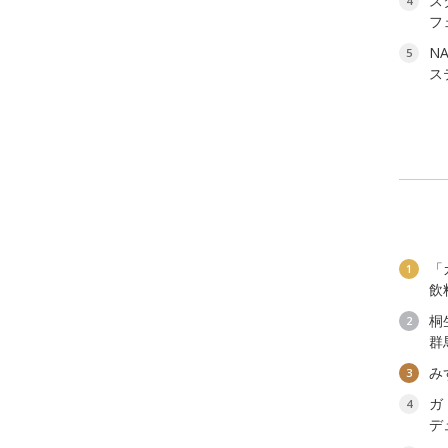
ス
4
フ
NA
5
ス
「
1
飲
桐
2
群
み
3
ガ
4
デ