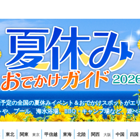
開催予定の全国の夏休みイベント＆おでかけスポットがエ
トや、プール、海水浴場、BBQ・キャンプ場など、遊べ
道
東北
関東
甲信越
東海
北陸
関西
中国
四国
東京
大阪