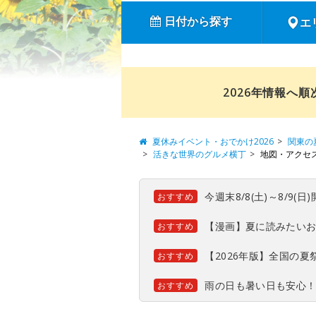
日付から探す
エ
2026年情報へ
夏休みイベント・おでかけ2026
関東の
活きな世界のグルメ横丁
地図・アクセ
今週末8/8(土)～8/9
おすすめ
【漫画】夏に読みたい
おすすめ
【2026年版】全国の
おすすめ
雨の日も暑い日も安心
おすすめ