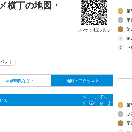
メ横丁の地図・
第
1
尾
2
第
3
スマホで地図を見る
第
4
下
5
ベント
開催期間など
地図・アクセス
セス
第
1
塩
2
尾
3