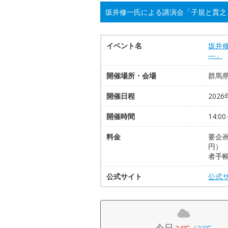
坂井修一氏による講演会「子規と貫之
イベント名
坂井
―」
開催場所・会場
群馬
開催日程
2026
開催時間
14:00
料金
要企画
円）
者手
公式サイト
公式
今日