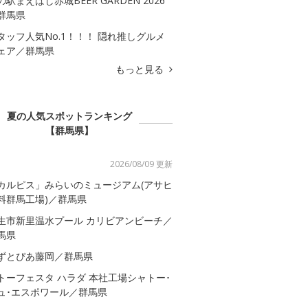
の駅まえばし赤城BEER GARDEN 2026
群馬県
タッフ人気No.1！！！ 隠れ推しグルメ
ェア／群馬県
もっと見る
夏の人気スポットランキング
【群馬県】
2026/08/09 更新
カルピス」みらいのミュージアム(アサヒ
料群馬工場)／群馬県
生市新里温水プール カリビアンビーチ／
馬県
ずとぴあ藤岡／群馬県
トーフェスタ ハラダ 本社工場シャトー･
ュ･エスポワール／群馬県