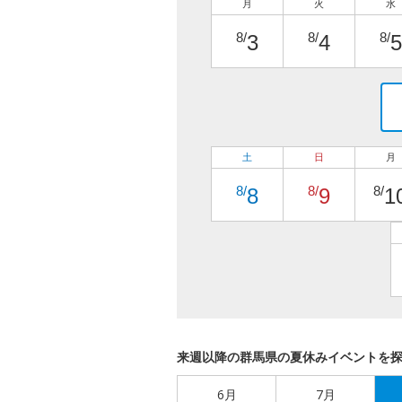
月
火
水
8/
8/
8/
3
4
5
土
日
月
8/
8/
8/
8
9
1
来週以降の群馬県の夏休みイベントを
6月
7月