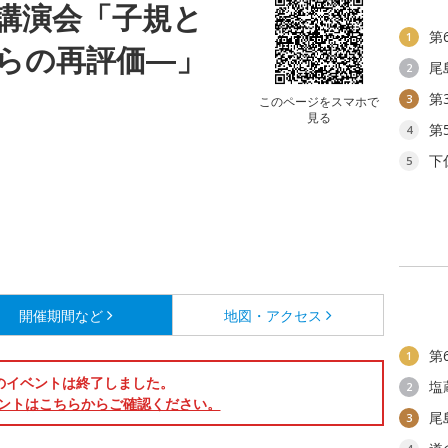
講演会「子規と
第
1
からの再評価―」
尾
2
第
3
このページをスマホで
見る
第
4
下
5
開催期間など
地図・アクセス
第
1
のイベントは終了しました。
塩
2
ントはこちらからご確認ください。
尾
3