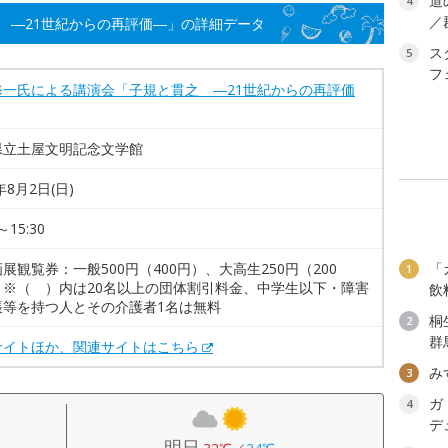
道
4
／
 ―21世紀からの再評価―」の詳細データ
ス
5
フ
修一氏による講演会「子規と貫之 ―21世紀からの再評価
県立土屋文明記念文学館
年8月2日(日)
～15:30
展観覧券：一般500円（400円）、大高生250円（200
「
1
 ※（ ）内は20名以上の団体割引料金、中学生以下・障害
飲
帳等を持つ人とその介護者1名は無料
桐
2
群
サイトほか、関連サイトはこちら
み
3
ガ
4
デ
明日