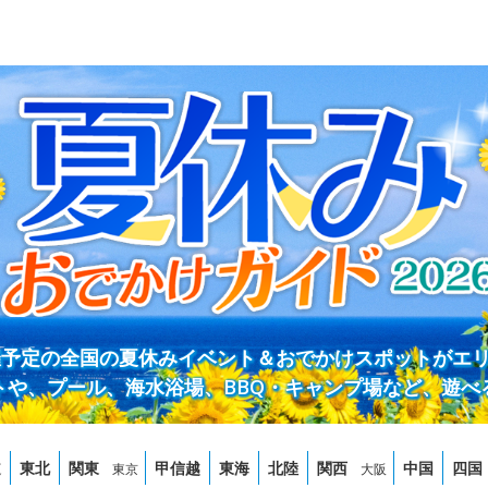
開催予定の全国の夏休みイベント＆おでかけスポットがエ
トや、プール、海水浴場、BBQ・キャンプ場など、遊べ
道
東北
関東
甲信越
東海
北陸
関西
中国
四国
東京
大阪