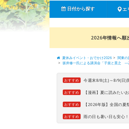
日付から探す
エ
2026年情報へ
夏休みイベント・おでかけ2026
関東の
坂井修一氏による講演会「子規と貫之 ―
今週末8/8(土)～8/9
おすすめ
【漫画】夏に読みたい
おすすめ
【2026年版】全国の
おすすめ
雨の日も暑い日も安心
おすすめ