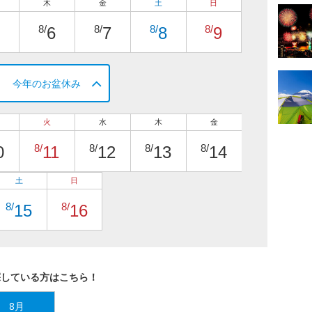
木
金
土
日
8/
8/
8/
8/
6
7
8
9
今年のお盆休み
火
水
木
金
8/
8/
8/
8/
0
11
12
13
14
土
日
8/
8/
15
16
探している方はこちら！
8月