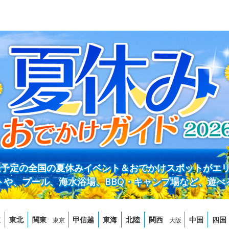
開催予定の全国の夏休みイベント＆おでかけスポットがエ
トや、プール、海水浴場、BBQ・キャンプ場など、遊べ
道
東北
関東
甲信越
東海
北陸
関西
中国
四国
東京
大阪