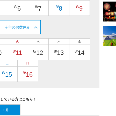
8/
8/
8/
8/
6
7
8
9
今年のお盆休み
火
水
木
金
8/
8/
8/
8/
0
11
12
13
14
土
日
8/
8/
15
16
探している方はこちら！
8月