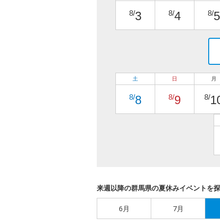
8/
8/
8/
3
4
5
土
日
月
8/
8/
8/
8
9
1
来週以降の群馬県の夏休みイベントを
6月
7月