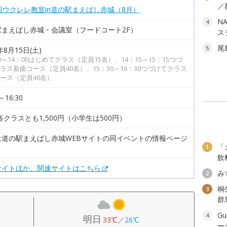
／
回ウクレレ教室in道の駅まえばし赤城（8月）
NA
4
駅まえばし赤城・会議室（フードコート2F）
ス
尾
5
年8月15日(土)
00～14：00はじめてクラス（定員15名）、14：15～15：15つづ
ラス新曲コース（定員40名）、15：30～16：30つづけてクラス
ース（定員40名）
～16:30
各クラスとも1,500円（小学生は500円）
は道の駅まえばし赤城WEBサイトの同イベントの情報ページ
「
。
1
飲
サイトほか、関連サイトはこちら
み
2
桐
3
群
Gu
4
明日
33℃
／
26℃
ー