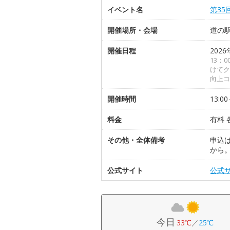
イベント名
第35
開催場所・会場
道の
開催日程
2026
13：
けてク
向上コ
開催時間
13:00
料金
有料 
その他・全体備考
申込
から
公式サイト
公式
今日
33℃
／
25℃