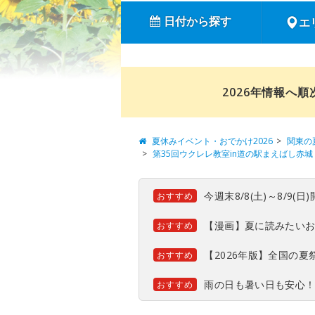
日付から探す
エ
2026年情報へ
夏休みイベント・おでかけ2026
関東の
第35回ウクレレ教室in道の駅まえばし赤城
今週末8/8(土)～8/9
おすすめ
【漫画】夏に読みたい
おすすめ
【2026年版】全国の
おすすめ
雨の日も暑い日も安心
おすすめ