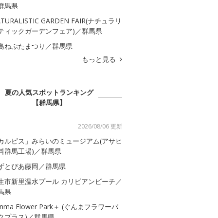
群馬県
TURALISTIC GARDEN FAIR(ナチュラリ
ティックガーデンフェア)／群馬県
島ねぷたまつり／群馬県
もっと見る
夏の人気スポットランキング
【群馬県】
2026/08/06 更新
カルピス」みらいのミュージアム(アサヒ
料群馬工場)／群馬県
ずとぴあ藤岡／群馬県
生市新里温水プール カリビアンビーチ／
馬県
nma Flower Park＋ (ぐんまフラワーパ
クプラス)／群馬県