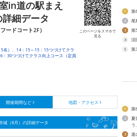
室in道の駅まえ
第
1
の詳細データ
尾
2
フードコート2F）
第
3
このページをスマホで
見る
沼
4
第
15名）、14：15～15：15つづけてクラ
5
16：30つづけてクラス向上コース（定員
開催期間など
地図・アクセス
第
1
夏
2
し赤城（8月）の詳細データ
う
道
3