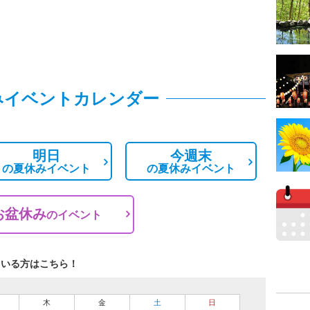
みイベントカレンダー
明日
今週末
の
夏休みイベント
の
夏休みイベント
お盆休み
の
イベント
ている方はこちら！
木
金
土
日