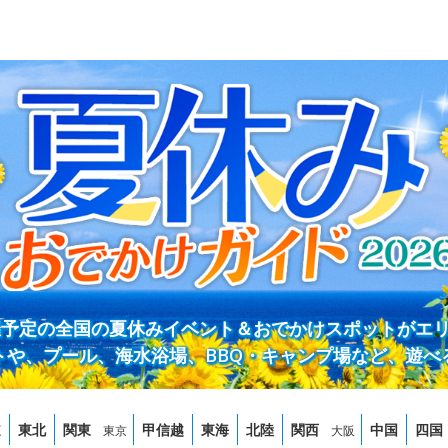
開催予定の全国の夏休みイベント＆おでかけスポットがエ
トや、プール、海水浴場、BBQ・キャンプ場など、遊べ
道
東北
関東
甲信越
東海
北陸
関西
中国
四国
東京
大阪