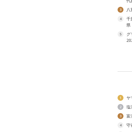
代
八
3
千
4
県
グ
5
2
ヤ
1
塩
2
富
3
守
4