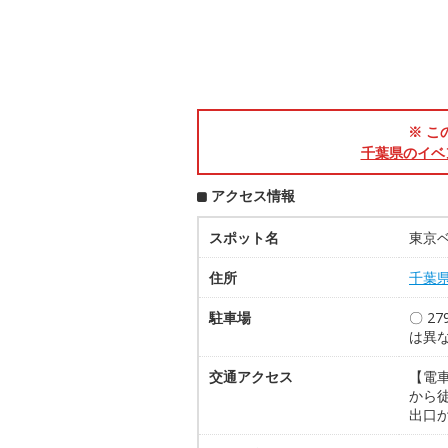
※ こ
千葉県のイベ
アクセス情報
スポット名
東京
住所
千葉
駐車場
〇 2
は異
交通アクセス
【電
から
出口か