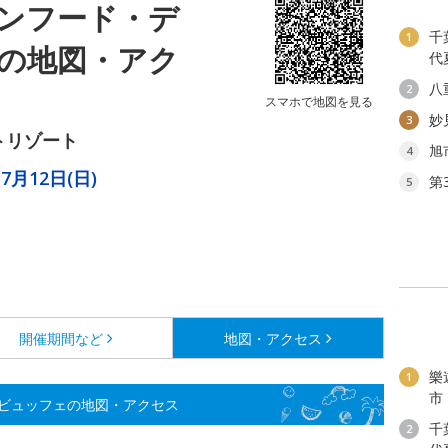
ンフード・デ
千
1
の地図・アク
代
八
2
スマホで地図を見る
妙
3
トリゾート
旭
4
7月12日(日)
第
5
開催期間など
地図・アクセス
樂
1
市
ビュッフェの地図・アクセス
千
2