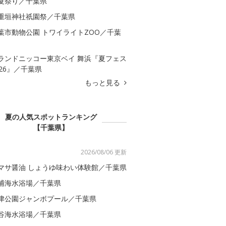
夏祭り／千葉県
重垣神社祇園祭／千葉県
葉市動物公園 トワイライトZOO／千葉
ランドニッコー東京ベイ 舞浜『夏フェス
026』／千葉県
もっと見る
夏の人気スポットランキング
【千葉県】
2026/08/06 更新
マサ醤油 しょうゆ味わい体験館／千葉県
浦海水浴場／千葉県
津公園ジャンボプール／千葉県
谷海水浴場／千葉県