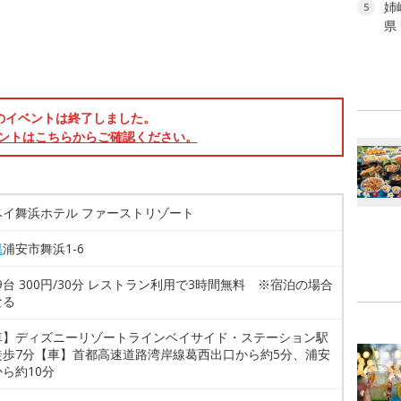
姉
5
県
のイベントは終了しました。
ントはこちらからご確認ください。
ベイ舞浜ホテル ファーストリゾート
県
浦安市舞浜1-6
79台 300円/30分 レストラン利用で3時間無料 ※宿泊の場合
なる
車】ディズニーリゾートラインベイサイド・ステーション駅
徒歩7分【車】首都高速道路湾岸線葛西出口から約5分、浦安
ら約10分