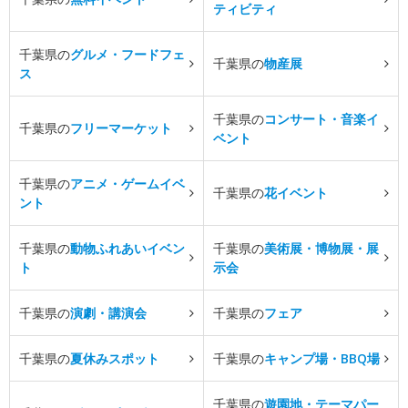
ティビティ
千葉県の
グルメ・フードフェ
千葉県の
物産展
ス
千葉県の
コンサート・音楽イ
千葉県の
フリーマーケット
ベント
千葉県の
アニメ・ゲームイベ
千葉県の
花イベント
ント
千葉県の
動物ふれあいイベン
千葉県の
美術展・博物展・展
ト
示会
千葉県の
演劇・講演会
千葉県の
フェア
千葉県の
夏休みスポット
千葉県の
キャンプ場・BBQ場
千葉県の
遊園地・テーマパー