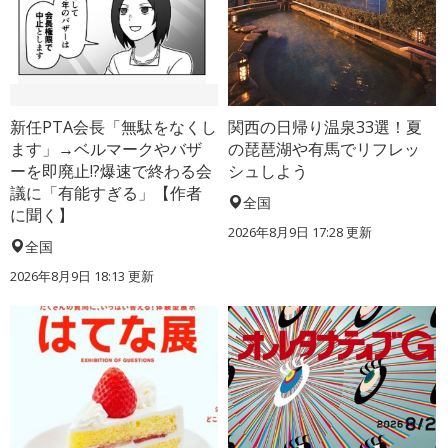
新任PTA会長「無駄をなくし
関西の日帰り温泉33選！夏
ます」→ベルマークやバザ
の琵琶湖や有馬でリフレッ
ーを即廃止!?爆速で終わる会
シュしよう
議に「有能すぎる」【作者
全国
に聞く】
2026年8月9日 17:28
更新
全国
2026年8月9日 18:13
更新