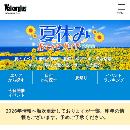
MENU
夏のイベント情報が満載！夏祭りやプール、海水浴場、
キャンプ場など遊べるスポットを大紹介
エリア
日付
イベント
夏祭り
から探す
から探す
ランキング
今日開催
イベント
2026年情報へ順次更新しておりますが一部、昨年の情
報もございます。予めご了承ください。