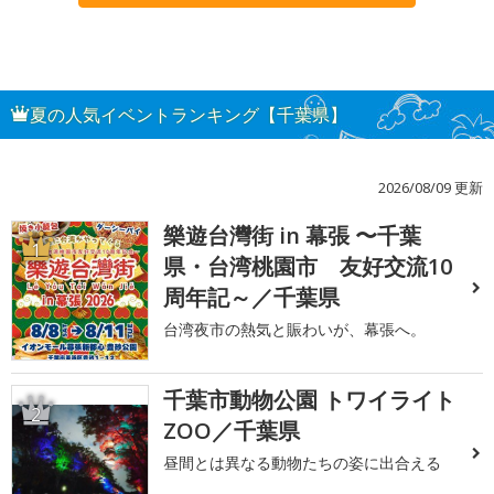
夏の人気イベントランキング【千葉県】
2026/08/09 更新
樂遊台灣街 in 幕張 〜千葉
1
県・台湾桃園市 友好交流10
周年記～／千葉県
台湾夜市の熱気と賑わいが、幕張へ。
千葉市動物公園 トワイライト
2
ZOO／千葉県
昼間とは異なる動物たちの姿に出合える