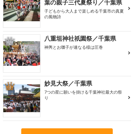
葉の親子三代夏祭り／千葉県
子どもから大人まで楽しめる千葉市の真夏
の風物詩
八重垣神社祇園祭／千葉県
2
神輿とお囃子が連なる様は圧巻
妙見大祭／千葉県
3
7つの星に願いを掛ける千葉神社最大の祭
り