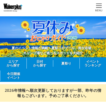
MENU
夏のイベント情報が満載！夏祭りやプール、海水浴場、
キャンプ場など遊べるスポットを大紹介
エリア
日付
イベント
夏祭り
から探す
から探す
ランキング
今日開催
イベント
2026年情報へ順次更新しておりますが一部、昨年の情
報もございます。予めご了承ください。