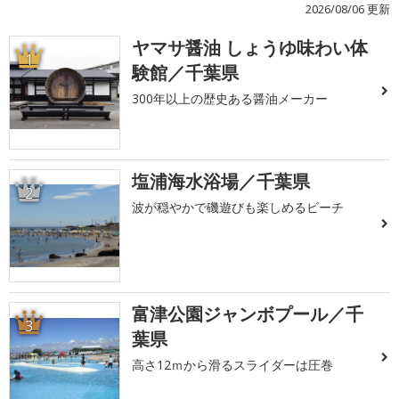
2026/08/06 更新
ヤマサ醤油 しょうゆ味わい体
1
験館／千葉県
300年以上の歴史ある醤油メーカー
塩浦海水浴場／千葉県
2
波が穏やかで磯遊びも楽しめるビーチ
富津公園ジャンボプール／千
3
葉県
高さ12ｍから滑るスライダーは圧巻