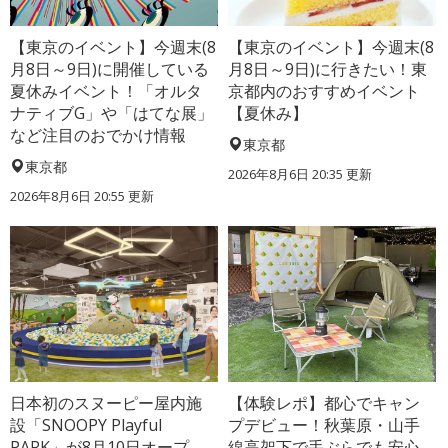
【東京のイベント】今週末(8
【東京のイベント】今週末(8
月8日～9日)に開催している
月8日～9日)に行きたい！東
夏休みイベント！「オルタ
京都内のおすすめイベント
ナティブG」や「はてな展」
【夏休み】
など注目のおでかけ情報
東京都
東京都
2026年8月6日 20:35
更新
2026年8月6日 20:55
更新
日本初のスヌーピー屋内施
【体験レポ】都心でキャン
設「SNOOPY Playful
プデビュー！秋葉原・山手
PARK」が8月10日オープ
線高架下で手ぶらでも安心