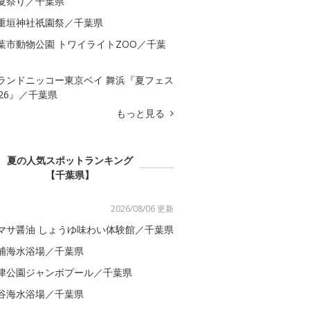
夏祭り／千葉県
重垣神社祇園祭／千葉県
葉市動物公園 トワイライトZOO／千葉
ランドニッコー東京ベイ 舞浜『夏フェス
026』／千葉県
もっと見る
夏の人気スポットランキング
【千葉県】
2026/08/06 更新
マサ醤油 しょうゆ味わい体験館／千葉県
浦海水浴場／千葉県
津公園ジャンボプール／千葉県
谷海水浴場／千葉県