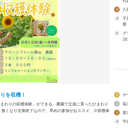
代
八
3
千
4
県
グ
5
2
わりを収穫！
ヤ
1
塩
ひまわりの収穫体験」ができる。農園で立派に育ったひまわり
2
 無くなり次第終了なので、早めの参加がおススメ。※収穫体
富
3
守
4