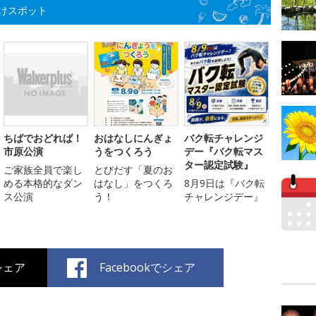
けスポット
ちばでおどれば！
おはなしにんぎょ
バク転チャレンジ
市原公演
うをつくろう
デー『バク転マス
ター認定試験』
ご家族全員で楽し
とびだす「夏のお
める本格的なダン
はなし」をつくろ
8月9日は『バク転
ス公演
う！
チャレンジデー』
でシェア
Facebookでシェア