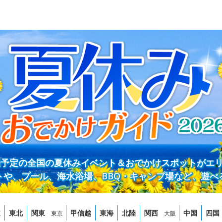
開催予定の全国の夏休みイベント＆おでかけスポットがエ
トや、プール、海水浴場、BBQ・キャンプ場など、遊べ
道
東北
関東
甲信越
東海
北陸
関西
中国
四国
東京
大阪