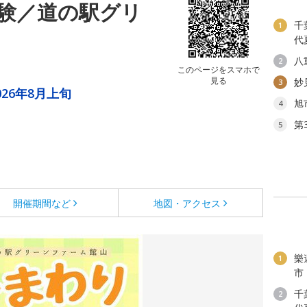
験／道の駅グリ
千
1
代
八
2
このページをスマホで
見る
妙
3
2026年8月上旬
旭
4
第
5
開催期間など
地図・アクセス
樂
1
市
千
2