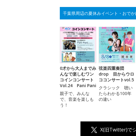
千葉県周辺の夏休みイベント・おでか
0才から大人までみ
弦楽四重奏団
んなで楽しむワン
drop 目からウロ
コインコンサート
ココンサートvol.5
Vol.24 Pani Pani
クラシック 聴い
親子で、みんな
たらわかる100年
で、音楽を楽しも
の違い
う！
X(旧Twitter)