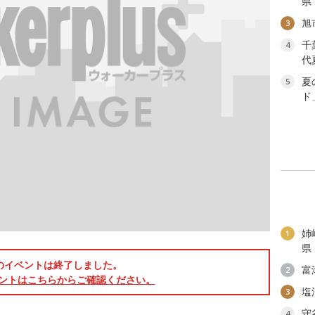
県
旭
3
千
4
代
夏
5
ド
姉
1
県
のイベントは終了しました。
富
2
ントはこちらからご確認ください。
塩
3
守
4