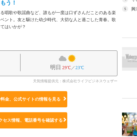
しもう！
興
5
れる唱歌や歌謡曲など、誰もが一度は口ずさんだことのある楽
イベント。友と駆けた幼少時代、大切な人と過ごした青春。歌
みてはいかが？
明日
29℃
／
23℃
天気情報提供元：株式会社ライフビジネスウェザー
や料金、公式サイトの
情報を見る
クセス情報、電話番号を確認する