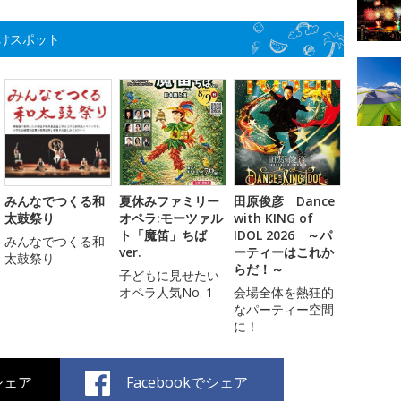
けスポット
みんなでつくる和
夏休みファミリー
田原俊彦 Dance
太鼓祭り
オペラ:モーツァル
with KING of
ト「魔笛」ちば
IDOL 2026 ～パ
みんなでつくる和
ver.
ーティーはこれか
太鼓祭り
らだ！～
子どもに見せたい
オペラ人気No. 1
会場全体を熱狂的
なパーティー空間
に！
でシェア
Facebookでシェア