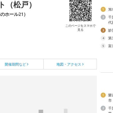
ト（松戸）
旭
1
のホール21）
千
2
代
このページをスマホで
見る
妙
3
第
4
富
5
開催期間など
地図・アクセス
樂
1
市
千
2