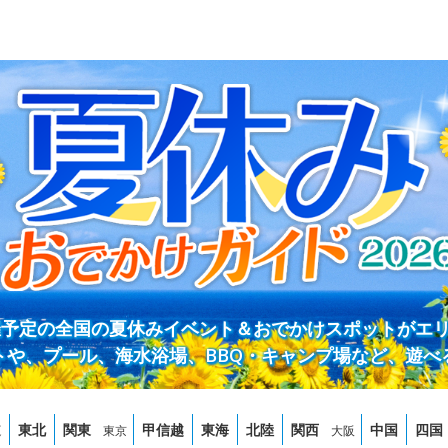
開催予定の全国の夏休みイベント＆おでかけスポットがエ
トや、プール、海水浴場、BBQ・キャンプ場など、遊べ
道
東北
関東
甲信越
東海
北陸
関西
中国
四国
東京
大阪