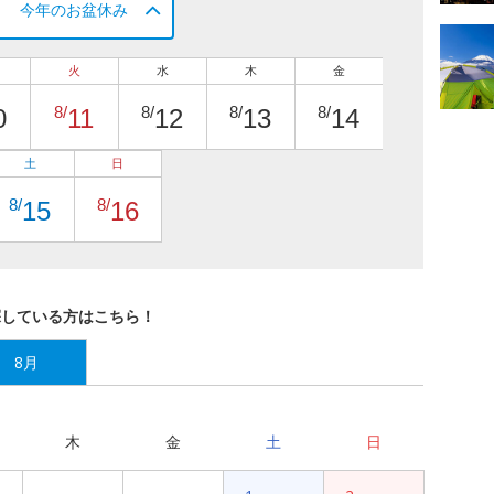
今年のお盆休み
火
水
木
金
8/
8/
8/
8/
0
11
12
13
14
土
日
8/
8/
15
16
探している方はこちら！
8月
木
金
土
日