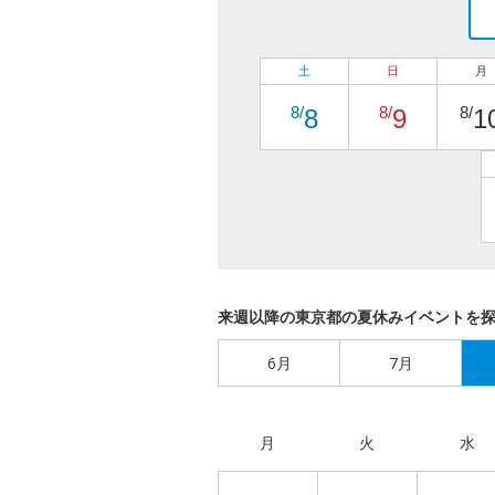
土
日
月
8/
8/
8/
8
9
1
来週以降の東京都の夏休みイベントを
6月
7月
月
火
水