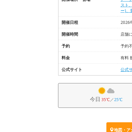
スト
ー)
開催日程
2026
開催時間
店舗
予約
予約
料金
有料 
公式サイト
公式
今日
35℃
／
25℃
地図・ア