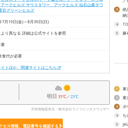
／
、アークヒルズ サウスタワー、アークヒルズ 仙石山森タワ
絶
3
、愛宕グリーンヒルズ
納
年7月10日(金)～8月30日(日)
T
4
により異なる 詳細は公式サイトを参照
麻
5
不要
飲食代が必要
サイトほか、関連サイトはこちら
東
1
明日
35℃
／
25℃
東
2
ポ
3
天気情報提供元：株式会社ライフビジネスウェザー
ち
4
J
5
クセス情報、電話番号を確認する