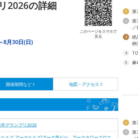
2026の詳細
第
1
第
2
／
このページをスマホで
見る
絶
3
～8月30日(日)
納
T
4
麻
5
開催期間など
地図・アクセス
タ
第
1
辛グランプリ2026
第
2
クヒルズ アークヒルズ(アーク森ビル、アークタワーズウエ