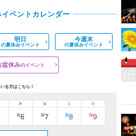
みイベントカレンダー
明日
今週末
の
夏休みイベント
の
夏休みイベント
お盆休み
の
イベント
ている方はこちら！
木
金
土
日
8/
8/
8/
8/
6
7
8
9