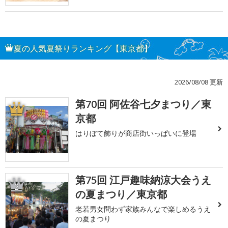
夏の人気夏祭りランキング【東京都】
2026/08/08 更新
第70回 阿佐谷七夕まつり／東
1
京都
はりぼて飾りが商店街いっぱいに登場
第75回 江戸趣味納涼大会うえ
2
の夏まつり／東京都
老若男女問わず家族みんなで楽しめるうえ
の夏まつり