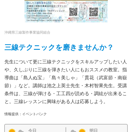
沖縄県三線製作事業協同組合
三線テクニックを磨きませんか？
先生について更に三線テクニックをスキルアップしたい人
や、久しぶりに三線を弾きたい人にもおススメの教室。指
導曲は「島人ぬ宝」「島々美しゃ」「貫花（武富節・南嶽
節）」など。講師は池之上英士先生・木村智果先生。受講
条件は、三線が弾ける・工工四が読める・調絃が出来るこ
と。三線レッスンに興味がある人は応募しよう。
情報提供：イベントバンク
今日
明日