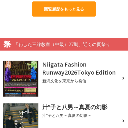
閲覧履歴をもっと見る
「わした三線教室（中級）27期」近くの夏祭り
Niigata Fashion
Runway2026Tokyo Edition
新潟文化を東京から発信
汁”子と八男～真夏の幻影
汁”子と八男～真夏の幻影～