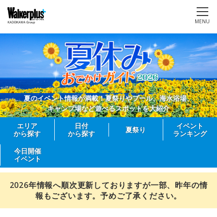
MENU
夏のイベント情報が満載！夏祭りやプール、海水浴場、
キャンプ場など遊べるスポットを大紹介
エリア
日付
イベント
夏祭り
から探す
から探す
ランキング
今日開催
イベント
2026年情報へ順次更新しておりますが一部、昨年の情
報もございます。予めご了承ください。