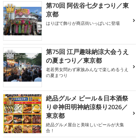
第70回 阿佐谷七夕まつり／東
1
京都
はりぼて飾りが商店街いっぱいに登場
第75回 江戸趣味納涼大会うえ
2
の夏まつり／東京都
老若男女問わず家族みんなで楽しめるうえ
の夏まつり
絶品グルメ ビール＆日本酒祭
3
り＠神田明神納涼祭り2026／
東京都
絶品グルメ屋台と美味しいビールが大集
合！