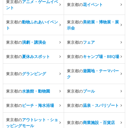
東京都の
アニメ・ゲームイベ
東京都の
花イベント
ント
東京都の
動物ふれあいイベン
東京都の
美術展・博物展・展
ト
示会
東京都の
演劇・講演会
東京都の
フェア
東京都の
夏休みスポット
東京都の
キャンプ場・BBQ場
東京都の
遊園地・テーマパー
東京都の
グランピング
ク
東京都の
水族館・動物園
東京都の
プール
東京都の
ビーチ・海水浴場
東京都の
温泉・スパリゾート
東京都の
アウトレット・ショ
東京都の
商業施設・百貨店
ッピングモール