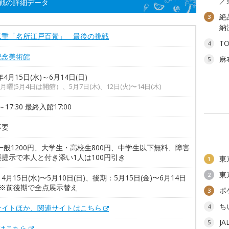
／
戦の詳細データ
絶
3
納
広重「名所江戸百景」 最後の挑戦
T
4
記念美術館
麻
5
年4月15日(水)～6月14日(日)
月曜(5月4日は開館）、5月7日(木)、12日(火)〜14日(木)
0～17:30 最終入館17:00
不要
一般1200円、大学生・高校生800円、中学生以下無料、障害
提示で本人と付き添い1人は100円引き
東
1
東
2
4月15日(水)〜5月10日(日)、後期：5月15日(金)〜6月14日
 ※前後期で全点展示替え
ポ
3
ち
4
サイトほか、関連サイトはこちら
J
5
Xはこちら