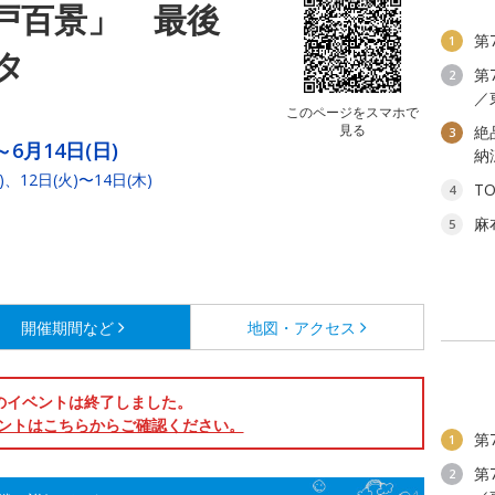
戸百景」 最後
第
1
タ
第
2
／
このページをスマホで
見る
絶
3
～6月14日(日)
納
12日(火)〜14日(木)
T
4
麻
5
開催期間など
地図・アクセス
のイベントは終了しました。
ントはこちらからご確認ください。
第
1
第
2