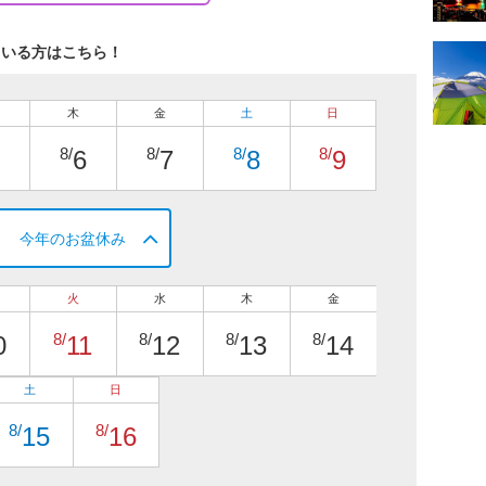
ている方はこちら！
木
金
土
日
8/
8/
8/
8/
6
7
8
9
今年のお盆休み
火
水
木
金
8/
8/
8/
8/
0
11
12
13
14
土
日
8/
8/
15
16