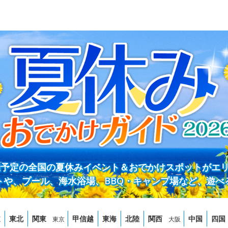
開催予定の全国の夏休みイベント＆おでかけスポットがエ
トや、プール、海水浴場、BBQ・キャンプ場など、遊べ
道
東北
関東
甲信越
東海
北陸
関西
中国
四国
東京
大阪