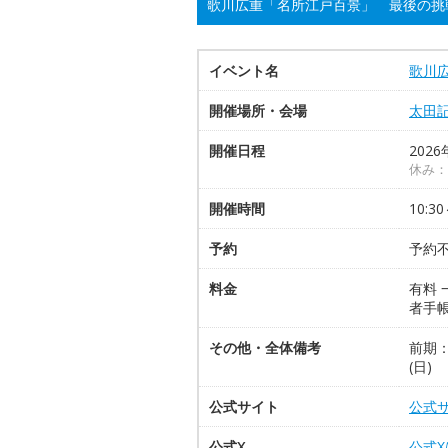
歌川広重「名所江戸百景」 最後の挑
イベント名
歌川
開催場所・会場
太田
開催日程
2026
休み：
開催時間
10:3
予約
予約
料金
有料 
者手帳
その他・全体備考
前期：
(日)
公式サイト
公式
公式X
公式