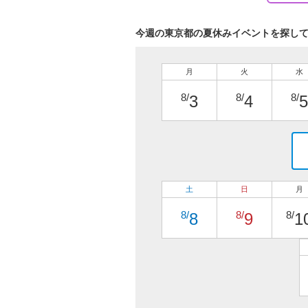
今週の東京都の夏休みイベントを探し
月
火
水
8/
8/
8/
3
4
5
土
日
月
8/
8/
8/
8
9
1