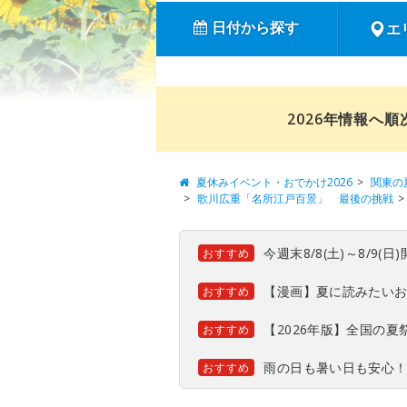
日付から探す
エ
2026年情報へ
夏休みイベント・おでかけ2026
関東の
歌川広重「名所江戸百景」 最後の挑戦
今週末8/8(土)～8/9
おすすめ
【漫画】夏に読みたい
おすすめ
【2026年版】全国の
おすすめ
雨の日も暑い日も安心
おすすめ