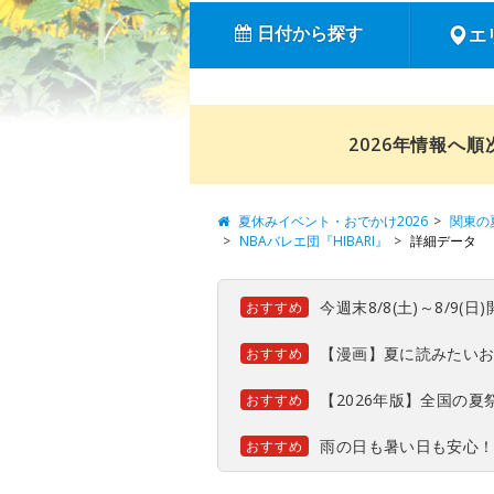
日付から探す
エ
2026年情報へ
夏休みイベント・おでかけ2026
関東の
NBAバレエ団『HIBARI』
詳細データ
今週末8/8(土)～8/9
おすすめ
【漫画】夏に読みたい
おすすめ
【2026年版】全国の
おすすめ
雨の日も暑い日も安心
おすすめ