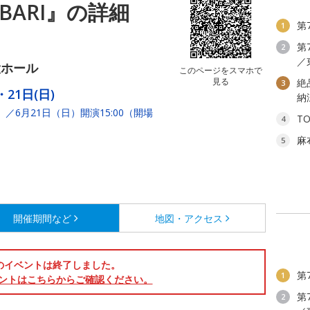
BARI』の詳細
第
1
第
2
／
大ホール
このページをスマホで
見る
絶
3
・21日(日)
納
0）／6月21日（日）開演15:00（開場
T
4
）
麻
5
開催期間など
地図・アクセス
のイベントは終了しました。
第
1
ントはこちらからご確認ください。
第
2