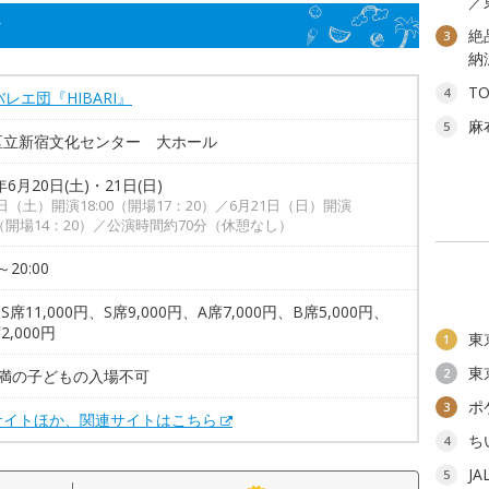
／
タ
絶
3
納
T
4
バレエ団『HIBARI』
麻
5
区立新宿文化センター 大ホール
年6月20日(土)・21日(日)
0日（土）開演18:00（開場17：20）／6月21日（日）開演
00（開場14：20）／公演時間約70分（休憩なし）
～20:00
S席11,000円、S席9,000円、A席7,000円、B席5,000円、
2,000円
東
1
東
2
未満の子どもの入場不可
ポ
3
サイトほか、関連サイトはこちら
ち
4
J
5