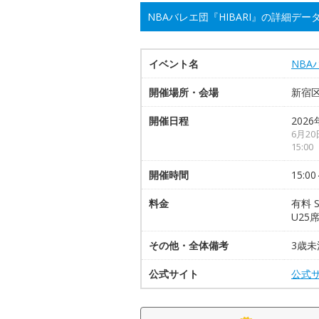
NBAバレエ団『HIBARI』の詳細デー
イベント名
NBA
開催場所・会場
新宿
開催日程
2026
6月2
15:
開催時間
15:00
料金
有料 S
U25席
その他・全体備考
3歳
公式サイト
公式