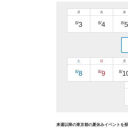
月
火
水
8/
8/
8/
3
4
5
土
日
月
8/
8/
8/
8
9
1
来週以降の東京都の夏休みイベントを