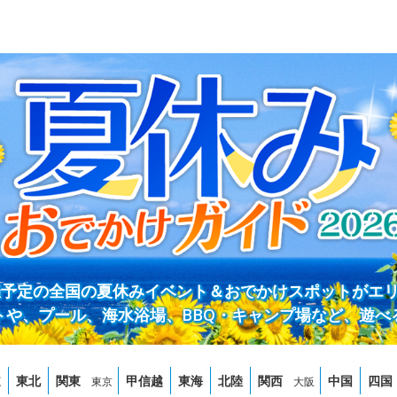
開催予定の全国の夏休みイベント＆おでかけスポットがエ
トや、プール、海水浴場、BBQ・キャンプ場など、遊べ
道
東北
関東
甲信越
東海
北陸
関西
中国
四国
東京
大阪