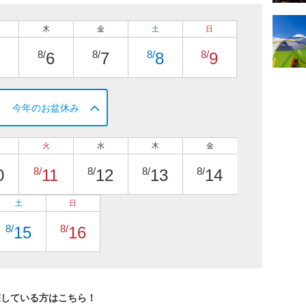
木
金
土
日
8/
8/
8/
8/
6
7
8
9
今年のお盆休み
火
水
木
金
8/
8/
8/
8/
0
11
12
13
14
土
日
8/
8/
15
16
探している方はこちら！